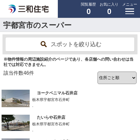
閲覧履歴
お気に入り
メニュー
0
0
宇都宮市のスーパー
スポットを絞り込む
※物件情報の周辺施設紹介のページであり、各店舗への問い合わせは当
社では対応できません。
該当件数
46
件
ヨークベニマル石井店
栃木県宇都宮市石井町
-
たいらや石井店
栃木県宇都宮市石井町
-