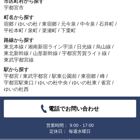
市区町村から探す
宇都宮市
町名から探す
宿郷
/
ゆいの杜
/
東宿郷
/
元今泉
/
中今泉
/
石井町
/
平松本町
/
泉町
/
簗瀬町
/
下栗町
路線から探す
東北本線
/
湘南新宿ライン宇須
/
日光線
/
烏山線
/
東北新幹線
/
山形新幹線
/
宇都宮芳賀ライト線
/
東武宇都宮線
駅から探す
宇都宮
/
東武宇都宮
/
駅東公園前
/
東宿郷
/
峰
/
宇都宮駅東口
/
ゆいの杜中央
/
ゆいの杜東
/
雀宮
/
ゆいの杜西
電話でお問い合わせ
営業時間：
9:00 - 17:00
定休日：
毎週水曜日