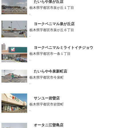
たいらや泉が丘店
栃木県宇都宮市泉が丘１丁目
-
ヨークベニマル泉が丘店
栃木県宇都宮市泉が丘６丁目
-
ヨークベニマルミライトイチジョウ
栃木県宇都宮市一条１丁目
-
たいらや今泉新町店
栃木県宇都宮市今泉町
-
サンユー岩曽店
栃木県宇都宮市岩曽町
-
オータニ江曽島店