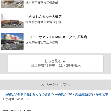
栃木県宇都宮市江曽島町
-
かましんカルナ大曽店
栃木県宇都宮市大曽３丁目
-
フードオアシスOTANI(オータニ) 戸祭店
栃木県宇都宮市上戸祭町
-
もっと見る
該当件数46件中
11
－
20
件表示
ページトップへ
【宇都宮の賃貸情報】みんなの賃貸Café宇都宮TOP
>
周辺施設案内
>
宇都宮市
>
宇都宮市のスーパー