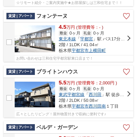
☆リモート紹介・ご案内実施中★お部屋探しは三和住宅まで！！
フォンテーヌ
賃貸 | アパート
4.5
万
円
(管理費等：- )
0ヶ月
0ヶ月
敷金
礼金
東北本線
「
宇都宮
」駅 バス17分 「横川西小学校前」 停歩1分
2階 / 1LDK / 41.04㎡
栃木県
宇都宮市
上横田町
お問い合わせは三和住宅宇都宮駅東口店まで！
ブライトンハウス
賃貸 | アパート
5.5
万
円
(管理費等：2,000円 )
0ヶ月
0ヶ月
敷金
礼金
東武宇都宮線
「
西川田
」駅 徒歩10分
2階 / 2LDK / 50.08㎡
栃木県
宇都宮市
西川田南
１丁目
広々としたリビング！屋外物置付きで収納に便利です♪
ベルデ・ガーデン
賃貸 | アパート