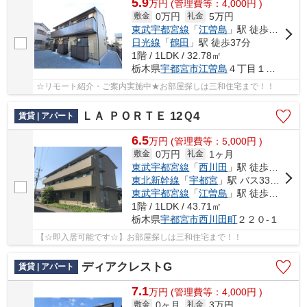
5.9
万
円
(管理費等：4,000円 )
0万円
5万円
敷金
礼金
東武宇都宮線
「
江曽島
」駅 徒歩18分
日光線
「
鶴田
」駅 徒歩37分
1階 / 1LDK / 32.78㎡
栃木県
宇都宮市
江曽島
４丁目１１３５-５
☆リモート紹介・ご案内実施中★お部屋探しは三和住宅まで！！
ＬＡ ＰＯＲＴＥ 12Ｑ4
賃貸 | アパート
6.5
万
円
(管理費等：5,000円 )
0万円
1ヶ月
敷金
礼金
東武宇都宮線
「
西川田
」駅 徒歩13分
東北新幹線
「
宇都宮
」駅 バス33分 「西川田駅入口」 停歩17分
東武宇都宮線
「
江曽島
」駅 徒歩35分
1階 / 1LDK / 43.71㎡
栃木県
宇都宮市
西川田町
２２０-１
【☆即入居可能です☆】お部屋探しは三和住宅まで！！
ディアクレストG
賃貸 | アパート
7.1
万
円
(管理費等：4,000円 )
0ヶ月
3万円
敷金
礼金