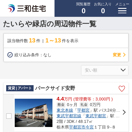
閲覧履歴
お気に入り
メニュー
0
0
たいらや緑店の周辺物件一覧
13
1～13
該当物件数
件
件を表示
変更
絞り込み条件：
なし
パークサイド安野
賃貸 | アパート
4.4
万
円
(管理費等：3,000円 )
0ヶ月
0万円
敷金
礼金
東北本線
「
宇都宮
」駅 バス24分 「緑町」 停歩9分
東武宇都宮線
「
東武宇都宮
」駅 バス19分 「緑町」 停歩9分
2階 / 3DK / 48.17㎡
栃木県
宇都宮市
今宮
１丁目９-８