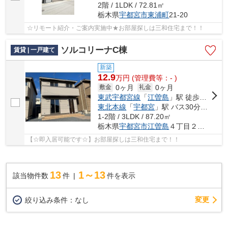
2階 / 1LDK / 72.81㎡
栃木県
宇都宮市
東浦町
21-20
☆リモート紹介・ご案内実施中★お部屋探しは三和住宅まで！！
ソルコリーナC棟
賃貸 | 一戸建て
新築
12.9
万
円
(管理費等：- )
0ヶ月
0ヶ月
敷金
礼金
東武宇都宮線
「
江曽島
」駅 徒歩16分
東北本線
「
宇都宮
」駅 バス30分 「龍泉院」 停歩5分
1-2階 / 3LDK / 87.20㎡
栃木県
宇都宮市
江曽島
４丁目２９０-１１
【☆即入居可能です☆】お部屋探しは三和住宅まで！！
13
1～13
該当物件数
件
件を表示
変更
絞り込み条件：
なし