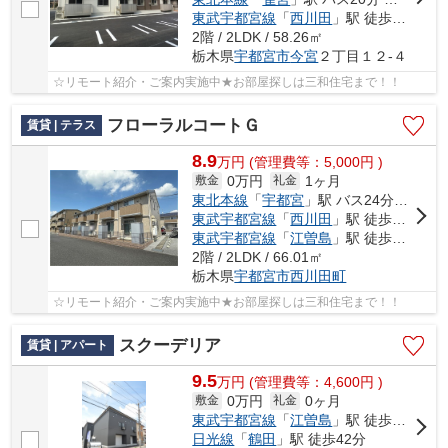
東武宇都宮線
「
西川田
」駅 徒歩23分
2階 / 2LDK / 58.26㎡
栃木県
宇都宮市
今宮
２丁目１２-４
☆リモート紹介・ご案内実施中★お部屋探しは三和住宅まで！！
フローラルコートＧ
賃貸 | テラス
8.9
万
円
(管理費等：5,000円 )
0万円
1ヶ月
敷金
礼金
東北本線
「
宇都宮
」駅 バス24分 「西川田北部」 停歩5分
東武宇都宮線
「
西川田
」駅 徒歩19分
東武宇都宮線
「
江曽島
」駅 徒歩20分
2階 / 2LDK / 66.01㎡
栃木県
宇都宮市
西川田町
☆リモート紹介・ご案内実施中★お部屋探しは三和住宅まで！！
スクーデリア
賃貸 | アパート
9.5
万
円
(管理費等：4,600円 )
0万円
0ヶ月
敷金
礼金
東武宇都宮線
「
江曽島
」駅 徒歩15分
日光線
「
鶴田
」駅 徒歩42分