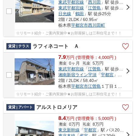
東武宇都宮線
「
西川田
」駅 徒歩18分
東武宇都宮線
「
江曽島
」駅 徒歩21分
日光線
「
鶴田
」駅 徒歩25分
2階 / 2LDK / 60.95㎡
栃木県
宇都宮市
西川田町
☆リモート紹介・ご案内実施中★お部屋探しは三和住宅まで！！
ラフィネコート Ａ
賃貸 | テラス
7.9
万
円
(管理費等：4,000円 )
0ヶ月
5万円
敷金
礼金
東武宇都宮線
「
江曽島
」駅 徒歩10分
湘南新宿ライン宇須
「
宇都宮
」駅 バス22分 「宮本町」 停歩6分
2階 / 2LDK / 58.40㎡
栃木県
宇都宮市
江曽島
１丁目１０-１５
☆リモート紹介・ご案内実施中★お部屋探しは三和住宅まで！！
アルストロメリア
賃貸 | アパート
8.4
万
円
(管理費等：5,000円 )
0万円
8万円
敷金
礼金
東北新幹線
「
宇都宮
」駅 バス20分 「今宮2丁目」 停歩3分
東北本線
「
雀宮
」駅 バス20分 「今宮2丁目」 停歩3分