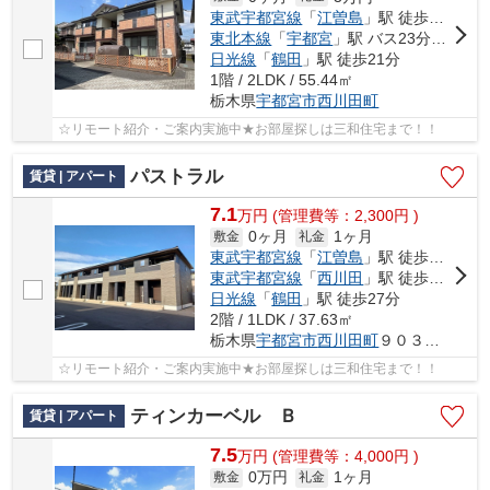
東武宇都宮線
「
江曽島
」駅 徒歩14分
東北本線
「
宇都宮
」駅 バス23分 「東原町」 停歩3分
日光線
「
鶴田
」駅 徒歩21分
1階 / 2LDK / 55.44㎡
栃木県
宇都宮市
西川田町
☆リモート紹介・ご案内実施中★お部屋探しは三和住宅まで！！
パストラル
賃貸 | アパート
7.1
万
円
(管理費等：2,300円 )
0ヶ月
1ヶ月
敷金
礼金
東武宇都宮線
「
江曽島
」駅 徒歩18分
東武宇都宮線
「
西川田
」駅 徒歩18分
日光線
「
鶴田
」駅 徒歩27分
2階 / 1LDK / 37.63㎡
栃木県
宇都宮市
西川田町
９０３番地１５
☆リモート紹介・ご案内実施中★お部屋探しは三和住宅まで！！
ティンカーベル Ｂ
賃貸 | アパート
7.5
万
円
(管理費等：4,000円 )
0万円
1ヶ月
敷金
礼金