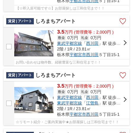
栃木県
宇都宮市
西川田
５丁目15-1
【☆即入居可能です☆】お部屋探しは三和住宅まで！！
しろまちアパート
賃貸 | アパート
3.5
万
円
(管理費等：2,000円 )
0万円
0万円
敷金
礼金
東武宇都宮線
「
西川田
」駅 徒歩6分
2階 / 1R / 23.81㎡
栃木県
宇都宮市
西川田
５丁目15-1
お問い合わせは物件数、経験豊富な三和住宅まで！！
しろまちアパート
賃貸 | アパート
3.5
万
円
(管理費等：2,000円 )
0万円
0万円
敷金
礼金
東武宇都宮線
「
西川田
」駅 徒歩6分
東武宇都宮線
「
江曽島
」駅 徒歩33分
2階 / 1R / 23.81㎡
栃木県
宇都宮市
西川田
５丁目15-1
☆リモート紹介・ご案内実施中★お部屋探しは三和住宅まで！！