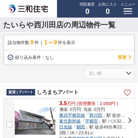
閲覧履歴
お気に入り
メニュー
0
0
たいらや西川田店の周辺物件一覧
9
1～9
該当物件数
件
件を表示
変更
絞り込み条件：
なし
しろまちアパート
賃貸 | アパート
3.5
万
円
(管理費等：2,000円 )
0万円
0万円
敷金
礼金
東武宇都宮線
「
西川田
」駅 徒歩13分
東北新幹線
「
宇都宮
」駅 バス32分 「総合運動公園西」 停歩9分
日光線
「
鶴田
」駅 徒歩49分車22分 9.0km
2階 / 1K / 23.81㎡