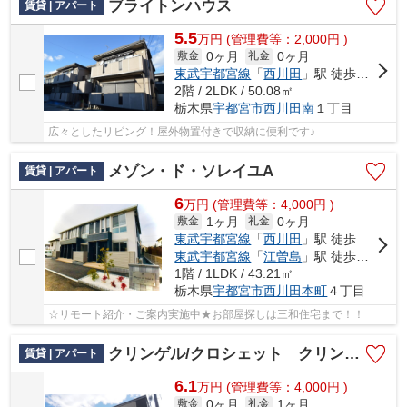
ブライトンハウス
賃貸 | アパート
5.5
万
円
(管理費等：2,000円 )
0ヶ月
0ヶ月
敷金
礼金
東武宇都宮線
「
西川田
」駅 徒歩10分
2階 / 2LDK / 50.08㎡
栃木県
宇都宮市
西川田南
１丁目
広々としたリビング！屋外物置付きで収納に便利です♪
メゾン・ド・ソレイユA
賃貸 | アパート
6
万
円
(管理費等：4,000円 )
1ヶ月
0ヶ月
敷金
礼金
東武宇都宮線
「
西川田
」駅 徒歩12分
東武宇都宮線
「
江曽島
」駅 徒歩35分
1階 / 1LDK / 43.21㎡
栃木県
宇都宮市
西川田本町
４丁目
☆リモート紹介・ご案内実施中★お部屋探しは三和住宅まで！！
クリンゲル/クロシェット クリンゲル
賃貸 | アパート
6.1
万
円
(管理費等：4,000円 )
0ヶ月
1ヶ月
敷金
礼金