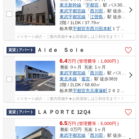
東北新幹線
「
宇都宮
」駅 バス30分 「関東バス西川田駅入口」 停歩5分
東武宇都宮線
「
西川田
」駅 徒歩10分
東武宇都宮線
「
江曽島
」駅 徒歩29分
2階 / 1LDK / 37.79㎡
栃木県
宇都宮市
西川田本町
１丁目８-２
☆リモート紹介・ご案内実施中★お部屋探しは三和住宅まで！！
Ａｉｄｅ Ｓｏｉｅ
賃貸 | アパート
6.4
万
円
(管理費等：1,800円 )
0ヶ月
1ヶ月
敷金
礼金
東武宇都宮線
「
西川田
」駅 バス8分 「兵庫塚町（関東自動）」 停歩6分
東北本線
「
雀宮
」駅 徒歩38分
2階 / 2LDK / 58.60㎡
栃木県
宇都宮市
兵庫塚町
２６２－５
☆リモート紹介・ご案内実施中★お部屋探しは三和住宅まで！！
ＬＡ ＰＯＲＴＥ 12Ｑ4
賃貸 | アパート
6.5
万
円
(管理費等：5,000円 )
0万円
1ヶ月
敷金
礼金
東武宇都宮線
「
西川田
」駅 徒歩13分