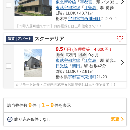
東北新幹線
「
宇都宮
」駅 バス33分 「西川田駅入口」 停歩17分
東武宇都宮線
「
江曽島
」駅 徒歩35分
1階 / 1LDK / 43.71㎡
栃木県
宇都宮市
西川田町
２２０-１
【☆即入居可能です☆】お部屋探しは三和住宅まで！！
スクーデリア
賃貸 | アパート
9.5
万
円
(管理費等：4,600円 )
0万円
0ヶ月
敷金
礼金
東武宇都宮線
「
江曽島
」駅 徒歩15分
日光線
「
鶴田
」駅 徒歩42分
2階 / 1LDK / 72.81㎡
栃木県
宇都宮市
東浦町
21-20
☆リモート紹介・ご案内実施中★お部屋探しは三和住宅まで！！
9
1～9
該当物件数
件
件を表示
変更
絞り込み条件：
なし