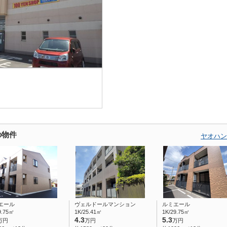
の物件
ヤオハン
エール
ヴェルドールマンション
ルミエール
9.75㎡
1K/25.41㎡
1K/29.75㎡
4.3
5.3
万円
万円
万円