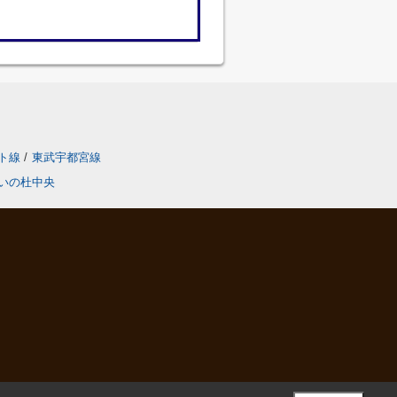
ト線
/
東武宇都宮線
いの杜中央