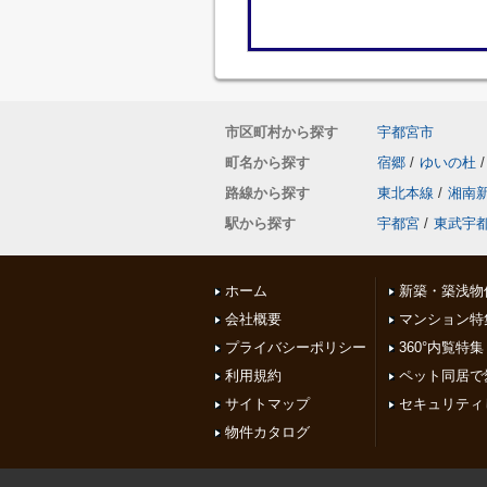
市区町村から探す
宇都宮市
町名から探す
宿郷
/
ゆいの杜
/
路線から探す
東北本線
/
湘南
駅から探す
宇都宮
/
東武宇
ホーム
新築・築浅物
会社概要
マンション特
プライバシーポリシー
360°内覧特集
利用規約
ペット同居で
サイトマップ
セキュリティ
物件カタログ