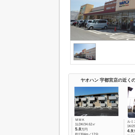
ヤオハン 宇都宮店の近く
ＭＭＫ
ルミ
1LDK/34.62㎡
1K/2
5.8
万円
4.9
約1304m／17分