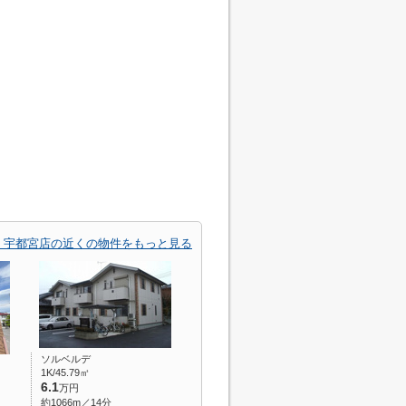
 宇都宮店の近くの物件をもっと見る
ソルベルデ
1K/45.79㎡
6.1
万円
約1066m／14分