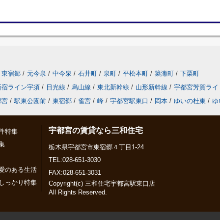
東宿郷
/
元今泉
/
中今泉
/
石井町
/
泉町
/
平松本町
/
簗瀬町
/
下栗町
新宿ライン宇須
/
日光線
/
烏山線
/
東北新幹線
/
山形新幹線
/
宇都宮芳賀ライ
都宮
/
駅東公園前
/
東宿郷
/
雀宮
/
峰
/
宇都宮駅東口
/
岡本
/
ゆいの杜東
/
ゆ
宇都宮の賃貸なら三和住宅
件特集
集
栃木県宇都宮市東宿郷４丁目1-24
TEL:028-651-3030
愛のある生活
FAX:028-651-3031
しっかり特集
Copyright(c) 三和住宅宇都宮駅東口店
All Rights Reserved.