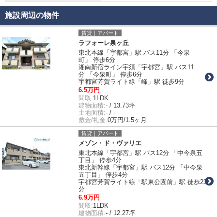
施設周辺の物件
賃貸｜アパート
ラフォーレ泉ヶ丘
東北本線「宇都宮」駅 バス11分 「今泉
町」 停歩6分
湘南新宿ライン宇須「宇都宮」駅 バス11
分 「今泉町」 停歩6分
宇都宮芳賀ライト線「峰」駅 徒歩9分
6.5万円
間取:
1LDK
建物面積:
- / 13.73坪
土地面積:
- / -
敷金/礼金:
0万円/1.5ヶ月
賃貸｜アパート
メゾン・ド・ヴァリエ
東北本線「宇都宮」駅 バス12分 「中今泉五
丁目」 停歩4分
東北新幹線「宇都宮」駅 バス12分 「中今泉
五丁目」 停歩4分
宇都宮芳賀ライト線「駅東公園前」駅 徒歩23
分
6.9万円
間取:
1LDK
建物面積:
- / 12.27坪