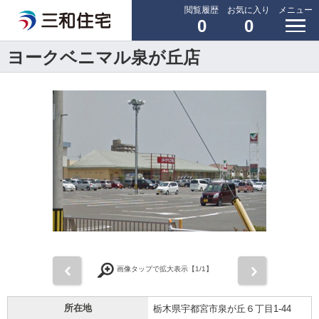
閲覧履歴
お気に入り
メニュー
0
0
ヨークベニマル泉が丘店
前
次
画像タップで拡大表示【
1
/1】
所在地
栃木県宇都宮市泉が丘６丁目1-44