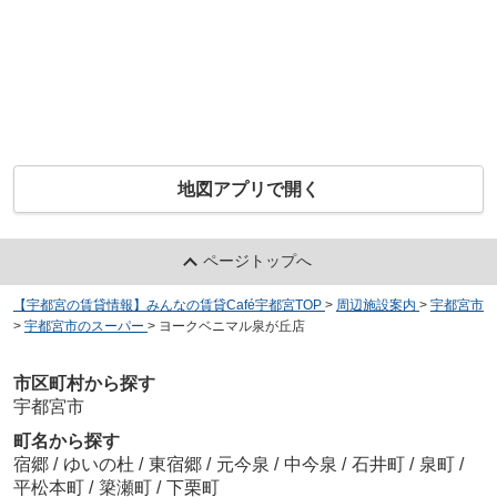
地図アプリで開く
ページトップへ
【宇都宮の賃貸情報】みんなの賃貸Café宇都宮TOP
>
周辺施設案内
>
宇都宮市
>
宇都宮市のスーパー
>
ヨークベニマル泉が丘店
市区町村から探す
宇都宮市
町名から探す
宿郷
/
ゆいの杜
/
東宿郷
/
元今泉
/
中今泉
/
石井町
/
泉町
/
平松本町
/
簗瀬町
/
下栗町