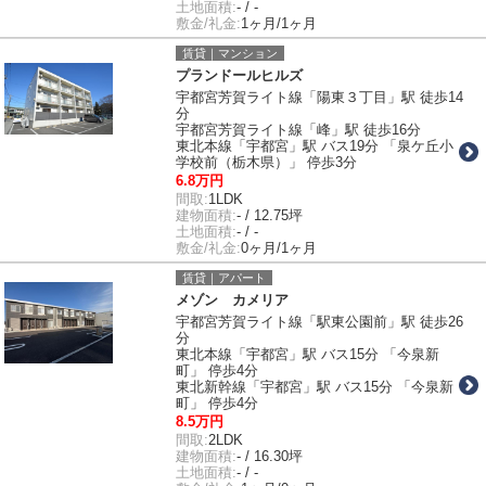
土地面積:
- / -
敷金/礼金:
1ヶ月/1ヶ月
賃貸｜マンション
プランドールヒルズ
宇都宮芳賀ライト線「陽東３丁目」駅 徒歩14
分
宇都宮芳賀ライト線「峰」駅 徒歩16分
東北本線「宇都宮」駅 バス19分 「泉ケ丘小
学校前（栃木県）」 停歩3分
6.8万円
間取:
1LDK
建物面積:
- / 12.75坪
土地面積:
- / -
敷金/礼金:
0ヶ月/1ヶ月
賃貸｜アパート
メゾン カメリア
宇都宮芳賀ライト線「駅東公園前」駅 徒歩26
分
東北本線「宇都宮」駅 バス15分 「今泉新
町」 停歩4分
東北新幹線「宇都宮」駅 バス15分 「今泉新
町」 停歩4分
8.5万円
間取:
2LDK
建物面積:
- / 16.30坪
土地面積:
- / -