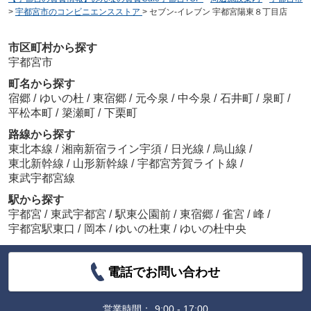
>
宇都宮市のコンビニエンスストア
>
セブン-イレブン 宇都宮陽東８丁目店
市区町村から探す
宇都宮市
町名から探す
宿郷
/
ゆいの杜
/
東宿郷
/
元今泉
/
中今泉
/
石井町
/
泉町
/
平松本町
/
簗瀬町
/
下栗町
路線から探す
東北本線
/
湘南新宿ライン宇須
/
日光線
/
烏山線
/
東北新幹線
/
山形新幹線
/
宇都宮芳賀ライト線
/
東武宇都宮線
駅から探す
宇都宮
/
東武宇都宮
/
駅東公園前
/
東宿郷
/
雀宮
/
峰
/
宇都宮駅東口
/
岡本
/
ゆいの杜東
/
ゆいの杜中央
電話でお問い合わせ
営業時間：
9:00 - 17:00