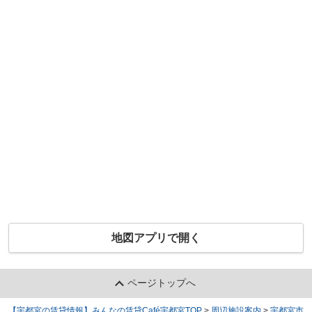
地図アプリで開く
ページトップへ
【宇都宮の賃貸情報】みんなの賃貸Café宇都宮TOP
>
周辺施設案内
>
宇都宮市