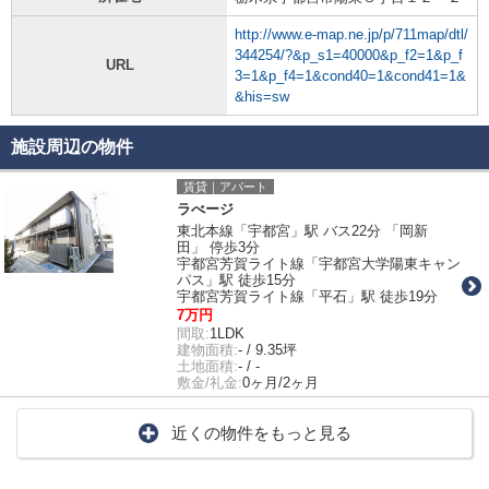
http://www.e-map.ne.jp/p/711map/dtl/
344254/?&p_s1=40000&p_f2=1&p_f
URL
3=1&p_f4=1&cond40=1&cond41=1&
&his=sw
施設周辺の物件
賃貸｜アパート
ラべージ
東北本線「宇都宮」駅 バス22分 「岡新
田」 停歩3分
宇都宮芳賀ライト線「宇都宮大学陽東キャン
パス」駅 徒歩15分
宇都宮芳賀ライト線「平石」駅 徒歩19分
7万円
間取:
1LDK
建物面積:
- / 9.35坪
土地面積:
- / -
敷金/礼金:
0ヶ月/2ヶ月
近くの物件をもっと見る