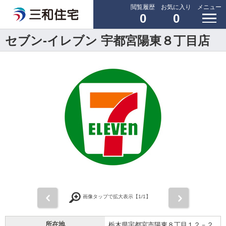
閲覧履歴
お気に入り
メニュー
0
0
セブン-イレブン 宇都宮陽東８丁目店
前
次
画像タップで拡大表示【
1
/1】
所在地
栃木県宇都宮市陽東８丁目１２－２