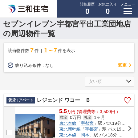
閲覧履歴
お気に入り
メニュー
0
0
セブンイレブン宇都宮平出工業団地店
の周辺物件一覧
7
1～7
該当物件数
件
件を表示
変更
絞り込み条件：
なし
レジェンド ワコー Ｂ
賃貸 | アパート
5.5
万
円
(管理費等：3,500円 )
0万円
1ヶ月
敷金
礼金
東北本線
「
宇都宮
」駅 バス19分 「クボタ前（栃木県）」 停歩11分
東北新幹線
「
宇都宮
」駅 バス19分 「クボタ前（栃木県）」 停歩11分
東北本線
「
岡本
」駅 バス18分 「クボタ空調前」 停歩11分