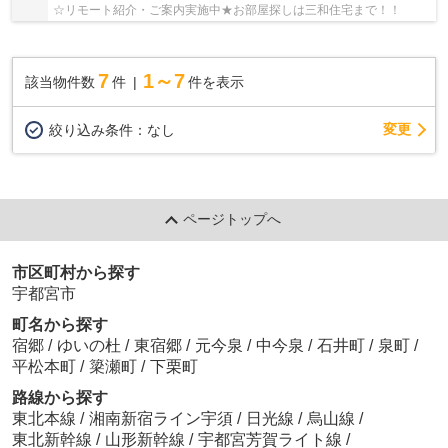
☆リモート紹介・ご案内実施中★お部屋探しは三和住宅まで！！
7
1～7
該当物件数
件
件を表示
変更
絞り込み条件：
なし
ページトップへ
市区町村から探す
宇都宮市
町名から探す
宿郷
/
ゆいの杜
/
東宿郷
/
元今泉
/
中今泉
/
石井町
/
泉町
/
平松本町
/
簗瀬町
/
下栗町
路線から探す
東北本線
/
湘南新宿ライン宇須
/
日光線
/
烏山線
/
東北新幹線
/
山形新幹線
/
宇都宮芳賀ライト線
/