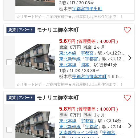
2階 / 1R / 30.03㎡
栃木県
宇都宮市
平出町
☆リモート紹介・ご案内実施中★お部屋探しは三和住宅まで！！
モナリエ御幸本町
賃貸 | アパート
5.6
万
円
(管理費等：4,000円 )
0万円
2ヶ月
敷金
礼金
東北本線
「
宇都宮
」駅 バス12分 「中御幸町」 停歩11分
東北新幹線
「
宇都宮
」駅 バス12分 「中御幸町」 停歩11分
東北本線
「
岡本
」駅 徒歩41分
1階 / 1LDK / 33.39㎡
栃木県
宇都宮市
御幸本町
４６５３-４
☆リモート紹介・ご案内実施中★お部屋探しは三和住宅まで！！
モナリエ御幸本町
賃貸 | アパート
5.8
万
円
(管理費等：4,000円 )
0万円
1ヶ月
敷金
礼金
東北本線
「
宇都宮
」駅 バス14分 「中御幸町」 停歩10分
東北新幹線
「
宇都宮
」駅 バス14分 「中御幸町」 停歩10分
湘南新宿ライン宇須
「
宇都宮
」駅 バス14分 「中御幸町」 停歩10分