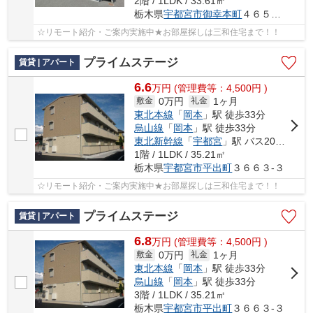
2階 / 1LDK / 33.61㎡
栃木県
宇都宮市
御幸本町
４６５３-４
☆リモート紹介・ご案内実施中★お部屋探しは三和住宅まで！！
プライムステージ
賃貸 | アパート
6.6
万
円
(管理費等：4,500円 )
0万円
1ヶ月
敷金
礼金
東北本線
「
岡本
」駅 徒歩33分
烏山線
「
岡本
」駅 徒歩33分
東北新幹線
「
宇都宮
」駅 バス20分 「平出工業団地」 停歩10分
1階 / 1LDK / 35.21㎡
栃木県
宇都宮市
平出町
３６６３-３
☆リモート紹介・ご案内実施中★お部屋探しは三和住宅まで！！
プライムステージ
賃貸 | アパート
6.8
万
円
(管理費等：4,500円 )
0万円
1ヶ月
敷金
礼金
東北本線
「
岡本
」駅 徒歩33分
烏山線
「
岡本
」駅 徒歩33分
3階 / 1LDK / 35.21㎡
栃木県
宇都宮市
平出町
３６６３-３