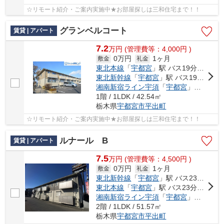
☆リモート紹介・ご案内実施中★お部屋探しは三和住宅まで！！
グランベルコート
賃貸 | アパート
7.2
万
円
(管理費等：4,000円 )
0万円
1ヶ月
敷金
礼金
東北本線
「
宇都宮
」駅 バス19分 「クボタ前（栃木県）」 停歩14分
東北新幹線
「
宇都宮
」駅 バス19分 「クボタ前（栃木県）」 停歩14分
湘南新宿ライン宇須
「
宇都宮
」駅 バス19分 「クボタ前（栃木県）」 停歩14分
1階 / 1LDK / 42.54㎡
栃木県
宇都宮市
平出町
☆リモート紹介・ご案内実施中★お部屋探しは三和住宅まで！！
ルナール B
賃貸 | アパート
7.5
万
円
(管理費等：4,500円 )
0万円
1ヶ月
敷金
礼金
東北新幹線
「
宇都宮
」駅 バス23分 「日本信号前」 停歩12分車14分 5.7km
東北本線
「
宇都宮
」駅 バス23分 「日本信号前」 停歩12分
湘南新宿ライン宇須
「
宇都宮
」駅 バス23分 「日本信号前」 停歩12分
2階 / 1LDK / 51.57㎡
栃木県
宇都宮市
平出町