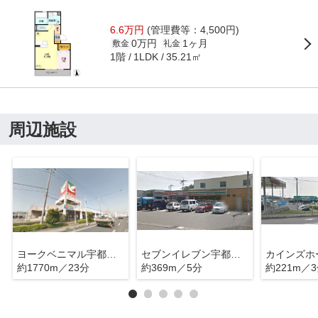
6.6万円
(管理費等：4,500円)
0万円
1ヶ月
敷金
礼金
1階
35.21㎡
1LDK
周辺施設
ヨークベニマル宇都宮御幸ケ原店
セブンイレブン宇都宮平出工業団地店
約1770m／23分
約369m／5分
約221m／