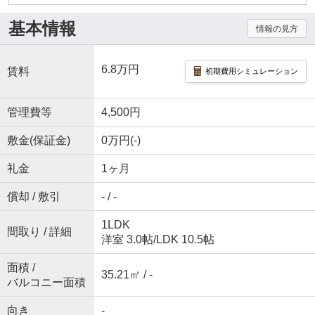
基本情報
情報の見方
6.8万円
賃料
初期費用シミュレーション
管理費等
4,500円
敷金(保証金)
0万円(-)
礼金
1ヶ月
償却 / 敷引
- / -
1LDK
間取り / 詳細
洋室 3.0帖
/
LDK 10.5帖
面積 /
35.21㎡ / -
バルコニー面積
向き
-