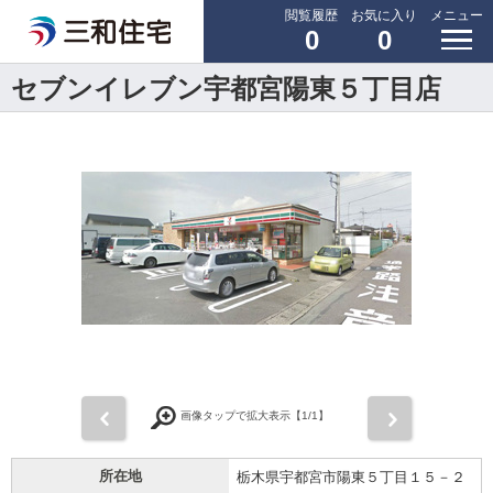
閲覧履歴
お気に入り
メニュー
0
0
セブンイレブン宇都宮陽東５丁目店
前
次
画像タップで拡大表示【
1
/1】
所在地
栃木県宇都宮市陽東５丁目１５－２