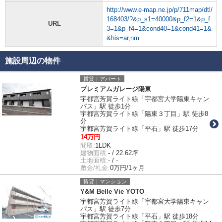
http://www.e-map.ne.jp/p/711map/dtl/
168403/?&p_s1=40000&p_f2=1&p_f
URL
3=1&p_f4=1&cond40=1&cond41=1&
&his=ar,nm
施設周辺の物件
賃貸｜アパート
プレミアムガレージ陽東
宇都宮芳賀ライト線「宇都宮大学陽東キャン
パス」駅 徒歩1分
宇都宮芳賀ライト線「陽東３丁目」駅 徒歩8
分
宇都宮芳賀ライト線「平石」駅 徒歩17分
14万円
間取:
1LDK
建物面積:
- / 22.62坪
土地面積:
- / -
敷金/礼金:
0万円/1ヶ月
賃貸｜マンション
Y&M Belle Vie YOTO
宇都宮芳賀ライト線「宇都宮大学陽東キャン
パス」駅 徒歩7分
宇都宮芳賀ライト線「平石」駅 徒歩18分