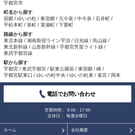
宇都宮市
町名から探す
宿郷
/
ゆいの杜
/
東宿郷
/
元今泉
/
中今泉
/
石井町
/
平松本町
/
泉町
/
簗瀬町
/
下栗町
路線から探す
東北本線
/
湘南新宿ライン宇須
/
日光線
/
烏山線
/
東北新幹線
/
山形新幹線
/
宇都宮芳賀ライト線
/
東武宇都宮線
駅から探す
宇都宮
/
東武宇都宮
/
駅東公園前
/
東宿郷
/
峰
/
宇都宮駅東口
/
ゆいの杜中央
/
ゆいの杜東
/
雀宮
/
岡本
電話でお問い合わせ
営業時間：
9:00 - 17:00
定休日：
毎週水曜日
ホーム
会社概要