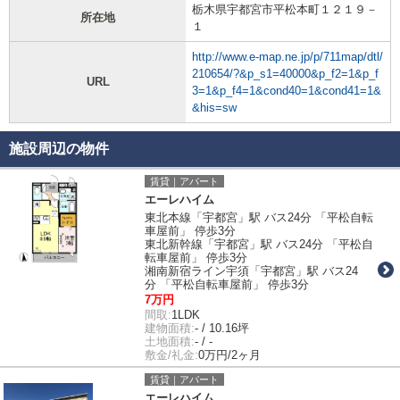
栃木県宇都宮市平松本町１２１９－
所在地
１
http://www.e-map.ne.jp/p/711map/dtl/
210654/?&p_s1=40000&p_f2=1&p_f
URL
3=1&p_f4=1&cond40=1&cond41=1&
&his=sw
施設周辺の物件
賃貸｜アパート
エーレハイム
東北本線「宇都宮」駅 バス24分 「平松自転
車屋前」 停歩3分
東北新幹線「宇都宮」駅 バス24分 「平松自
転車屋前」 停歩3分
湘南新宿ライン宇須「宇都宮」駅 バス24
分 「平松自転車屋前」 停歩3分
7万円
間取:
1LDK
建物面積:
- / 10.16坪
土地面積:
- / -
敷金/礼金:
0万円/2ヶ月
賃貸｜アパート
エーレハイム