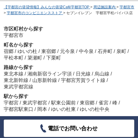
【宇都宮の賃貸情報】みんなの賃貸Café宇都宮TOP
>
周辺施設案内
>
宇都宮市
>
宇都宮市のコンビニエンスストア
>
セブンイレブン 宇都宮平松バイパス店
市区町村から探す
宇都宮市
町名から探す
宿郷
/
ゆいの杜
/
東宿郷
/
元今泉
/
中今泉
/
石井町
/
泉町
/
平松本町
/
簗瀬町
/
下栗町
路線から探す
東北本線
/
湘南新宿ライン宇須
/
日光線
/
烏山線
/
東北新幹線
/
山形新幹線
/
宇都宮芳賀ライト線
/
東武宇都宮線
駅から探す
宇都宮
/
東武宇都宮
/
駅東公園前
/
東宿郷
/
雀宮
/
峰
/
宇都宮駅東口
/
岡本
/
ゆいの杜東
/
ゆいの杜中央
電話でお問い合わせ