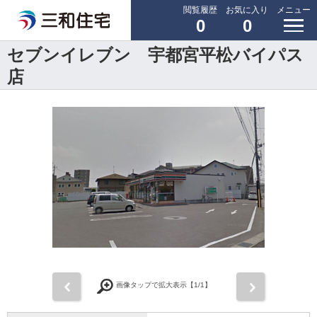
閲覧履歴
お気に入り
メニュー
0
0
セブンイレブン 宇都宮平松バイパス
店
前
次
画像タップで拡大表示【
1
/1】