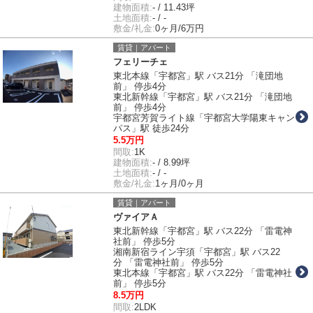
建物面積:
- / 11.43坪
土地面積:
- / -
敷金/礼金:
0ヶ月/6万円
賃貸｜アパート
フェリーチェ
東北本線「宇都宮」駅 バス21分 「滝団地
前」 停歩4分
東北新幹線「宇都宮」駅 バス21分 「滝団地
前」 停歩4分
宇都宮芳賀ライト線「宇都宮大学陽東キャン
パス」駅 徒歩24分
5.5万円
間取:
1K
建物面積:
- / 8.99坪
土地面積:
- / -
敷金/礼金:
1ヶ月/0ヶ月
賃貸｜アパート
ヴァイアＡ
東北新幹線「宇都宮」駅 バス22分 「雷電神
社前」 停歩5分
湘南新宿ライン宇須「宇都宮」駅 バス22
分 「雷電神社前」 停歩5分
東北本線「宇都宮」駅 バス22分 「雷電神社
前」 停歩5分
8.5万円
間取:
2LDK