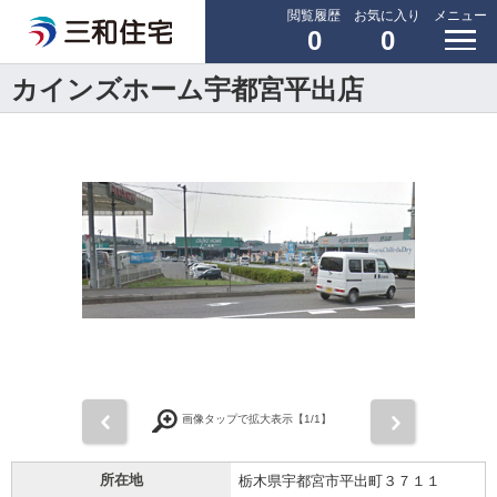
閲覧履歴
お気に入り
メニュー
0
0
カインズホーム宇都宮平出店
前
次
画像タップで拡大表示【
1
/1】
所在地
栃木県宇都宮市平出町３７１１