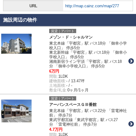
URL
http://map.cainz.com/map/277
施設周辺の物件
賃貸｜アパート
メゾン・ド・シャルマン
東北本線「宇都宮」駅 バス18分 「御幸小学
校入口」 停歩5分
東北新幹線「宇都宮」駅 バス18分 「御幸小
学校入口」 停歩5分
湘南新宿ライン宇須「宇都宮」駅 バス18
分 「御幸小学校入口」 停歩5分
6万円
間取:
1LDK
建物面積:
- / 13.47坪
土地面積:
- / -
敷金/礼金:
0ヶ月/1ヶ月
賃貸｜アパート
アーバンスペースＧⅢ番館
東北本線「宇都宮」駅 バス22分 「雷電神社
前」 停歩7分
東武宇都宮線「東武宇都宮」駅 バス27
分 「雷電神社前」 停歩7分
4.7万円
間取:
1LDK