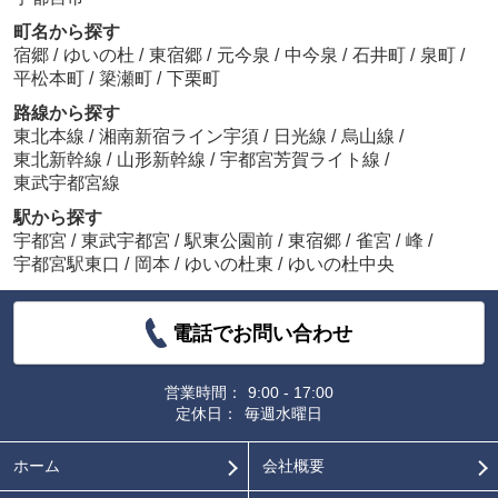
町名から探す
宿郷
/
ゆいの杜
/
東宿郷
/
元今泉
/
中今泉
/
石井町
/
泉町
/
平松本町
/
簗瀬町
/
下栗町
路線から探す
東北本線
/
湘南新宿ライン宇須
/
日光線
/
烏山線
/
東北新幹線
/
山形新幹線
/
宇都宮芳賀ライト線
/
東武宇都宮線
駅から探す
宇都宮
/
東武宇都宮
/
駅東公園前
/
東宿郷
/
雀宮
/
峰
/
宇都宮駅東口
/
岡本
/
ゆいの杜東
/
ゆいの杜中央
電話でお問い合わせ
営業時間：
9:00 - 17:00
定休日：
毎週水曜日
ホーム
会社概要