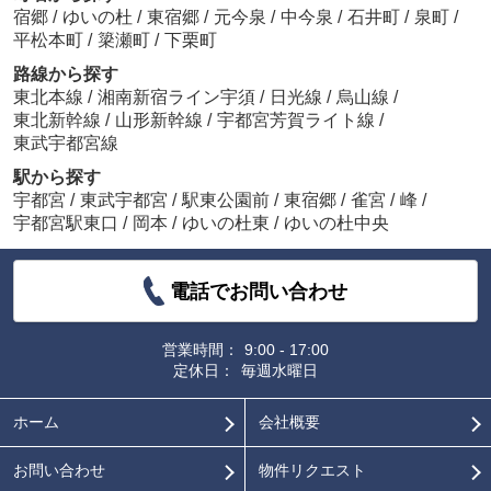
宿郷
/
ゆいの杜
/
東宿郷
/
元今泉
/
中今泉
/
石井町
/
泉町
/
平松本町
/
簗瀬町
/
下栗町
路線から探す
東北本線
/
湘南新宿ライン宇須
/
日光線
/
烏山線
/
東北新幹線
/
山形新幹線
/
宇都宮芳賀ライト線
/
東武宇都宮線
駅から探す
宇都宮
/
東武宇都宮
/
駅東公園前
/
東宿郷
/
雀宮
/
峰
/
宇都宮駅東口
/
岡本
/
ゆいの杜東
/
ゆいの杜中央
電話でお問い合わせ
営業時間：
9:00 - 17:00
定休日：
毎週水曜日
ホーム
会社概要
お問い合わせ
物件リクエスト