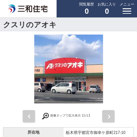
閲覧履歴
お気に入り
メニュー
0
0
クスリのアオキ
前
次
画像タップで拡大表示【
1
/1】
所在地
栃木県宇都宮市御幸ケ原町217-10