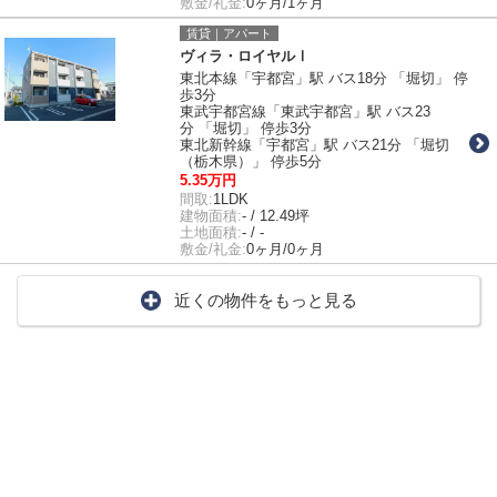
敷金/礼金:
0ヶ月/1ヶ月
賃貸｜アパート
ヴィラ・ロイヤルⅠ
東北本線「宇都宮」駅 バス18分 「堀切」 停
歩3分
東武宇都宮線「東武宇都宮」駅 バス23
分 「堀切」 停歩3分
東北新幹線「宇都宮」駅 バス21分 「堀切
（栃木県）」 停歩5分
5.35万円
間取:
1LDK
建物面積:
- / 12.49坪
土地面積:
- / -
敷金/礼金:
0ヶ月/0ヶ月
近くの物件をもっと見る