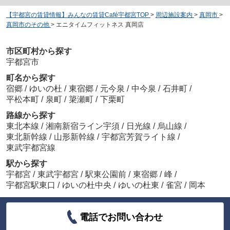
【宇都宮の賃貸情報】みんなの賃貸Café宇都宮TOP
>
周辺施設案内
>
真岡市
>
真岡市のその他
>
エニタイムフィットネス 真岡店
市区町村から探す
宇都宮市
町名から探す
宿郷
/
ゆいの杜
/
東宿郷
/
元今泉
/
中今泉
/
石井町
/
平松本町
/
泉町
/
簗瀬町
/
下栗町
路線から探す
東北本線
/
湘南新宿ライン宇須
/
日光線
/
烏山線
/
東北新幹線
/
山形新幹線
/
宇都宮芳賀ライト線
/
東武宇都宮線
駅から探す
宇都宮
/
東武宇都宮
/
駅東公園前
/
東宿郷
/
峰
/
宇都宮駅東口
/
ゆいの杜中央
/
ゆいの杜東
/
雀宮
/
岡本
電話でお問い合わせ