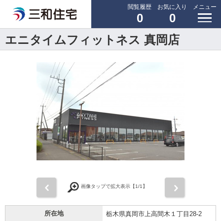
閲覧履歴
お気に入り
メニュー
0
0
エニタイムフィットネス 真岡店
前
次
画像タップで拡大表示【
1
/1】
所在地
栃木県真岡市上高間木１丁目28-2