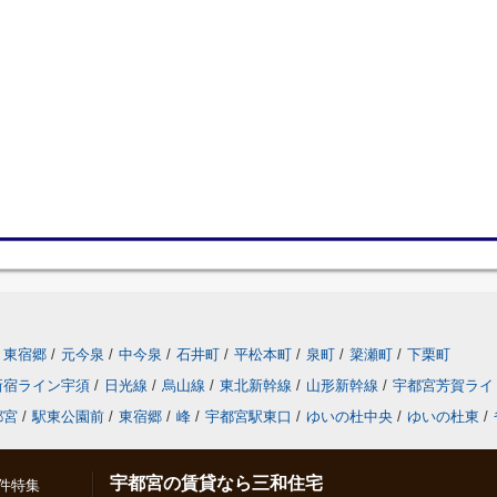
東宿郷
/
元今泉
/
中今泉
/
石井町
/
平松本町
/
泉町
/
簗瀬町
/
下栗町
新宿ライン宇須
/
日光線
/
烏山線
/
東北新幹線
/
山形新幹線
/
宇都宮芳賀ライ
都宮
/
駅東公園前
/
東宿郷
/
峰
/
宇都宮駅東口
/
ゆいの杜中央
/
ゆいの杜東
/
宇都宮の賃貸なら三和住宅
件特集