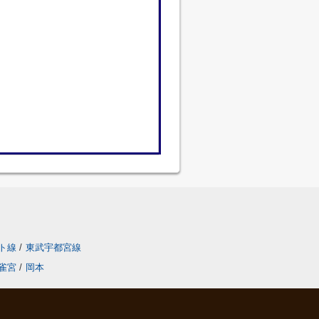
ト線
/
東武宇都宮線
雀宮
/
岡本