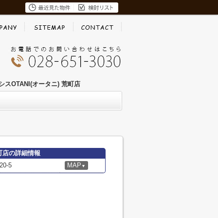
スOTANI(オータニ) 荒町店
荒町店の詳細情報
0-5
MAP
▼