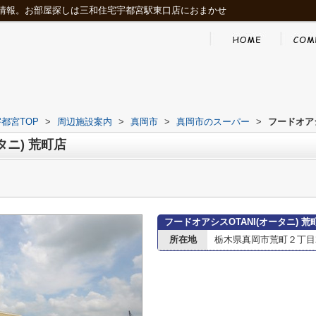
情報。お部屋探しは三和住宅宇都宮駅東口店におまかせ
都宮TOP
>
周辺施設案内
>
真岡市
>
真岡市のスーパー
>
フードオアシ
タニ) 荒町店
フードオアシスOTANI(オータニ) 
所在地
栃木県真岡市荒町２丁目2