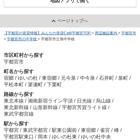
地図アプリで開く
ページトップへ
【宇都宮の賃貸情報】みんなの賃貸Café宇都宮TOP
>
周辺施設案内
>
宇都宮市
>
宇都宮市の中学校
>
宇都宮市立旭中学校
市区町村から探す
宇都宮市
町名から探す
宿郷
/
ゆいの杜
/
東宿郷
/
元今泉
/
中今泉
/
石井町
/
泉町
/
平松本町
/
簗瀬町
/
下栗町
路線から探す
東北本線
/
湘南新宿ライン宇須
/
日光線
/
烏山線
/
東北新幹線
/
山形新幹線
/
宇都宮芳賀ライト線
/
東武宇都宮線
駅から探す
宇都宮
/
東武宇都宮
/
駅東公園前
/
東宿郷
/
雀宮
/
峰
/
宇都宮駅東口
/
岡本
/
ゆいの杜東
/
ゆいの杜中央