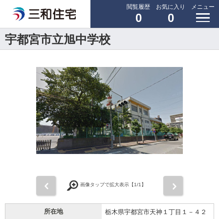
閲覧履歴
お気に入り
メニュー
0
0
宇都宮市立旭中学校
前
次
画像タップで拡大表示【
1
/1】
所在地
栃木県宇都宮市天神１丁目１－４２