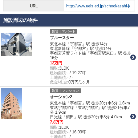
URL
http://www.ueis.ed.jp/school/asahi-j/
施設周辺の物件
賃貸｜アパート
ブルースター
東北本線「宇都宮」駅 徒歩14分
東北新幹線「宇都宮」駅 徒歩14分
宇都宮芳賀ライト線「宇都宮駅東口」駅 徒歩
16分
12万円
間取:
3LDK
建物面積:
- / 19.27坪
土地面積:
- / -
敷金/礼金:
0万円/1ヶ月
賃貸｜マンション
オーシャン2
東北本線「宇都宮」駅 徒歩20分車6分 1.6km
東武宇都宮線「東武宇都宮」駅 徒歩21分車7
分 1.9km
日光線「鶴田」駅 徒歩20分車8分 4.0km
7.8万円
間取:
1LDK
建物面積:
- / 16.03坪
土地面積:
- / -