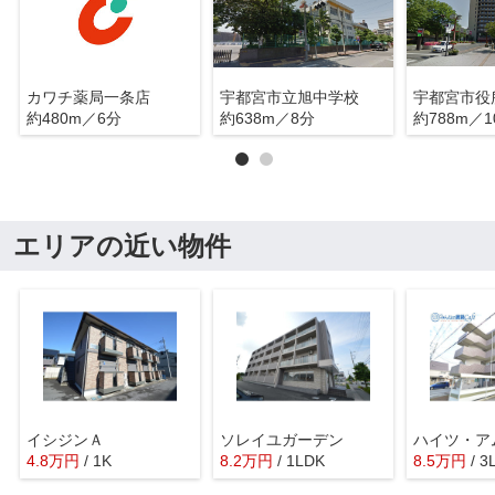
カワチ薬局一条店
宇都宮市立旭中学校
宇都宮市役
約480m／6分
約638m／8分
約788m／1
エリアの近い物件
イシジンＡ
ソレイユガーデン
ハイツ・ア
4.8
万
円
/ 1K
8.2
万
円
/ 1LDK
8.5
万
円
/ 3