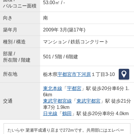
53.00㎡ / -
バルコニー面積
向き
南
築年月
2009年 3月(築17年)
種別 / 構造
マンション / 鉄筋コンクリート
部屋 /
501 / 5階 / 6階建
所在階 / 階建
所在地
栃木県
宇都宮市
下河原
１丁目3-10
東北本線
「
宇都宮
」駅 徒歩20分車6分 1.
6km
交通
東武宇都宮線
「
東武宇都宮
」駅 徒歩21分
車7分 1.9km
日光線
「
鶴田
」駅 徒歩20分車8分 4.0km
たいらや 簗瀬平成通り店まで272mです。共用部にはエレベー