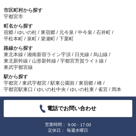
市区町村から探す
宇都宮市
町名から探す
宿郷
/
ゆいの杜
/
東宿郷
/
元今泉
/
中今泉
/
石井町
/
平松本町
/
泉町
/
簗瀬町
/
下栗町
路線から探す
東北本線
/
湘南新宿ライン宇須
/
日光線
/
烏山線
/
東北新幹線
/
山形新幹線
/
宇都宮芳賀ライト線
/
東武宇都宮線
駅から探す
宇都宮
/
東武宇都宮
/
駅東公園前
/
東宿郷
/
峰
/
宇都宮駅東口
/
ゆいの杜中央
/
ゆいの杜東
/
雀宮
/
岡本
電話でお問い合わせ
営業時間：
9:00 - 17:00
定休日：
毎週水曜日