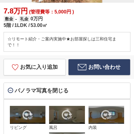
7.8万円
(管理費等：5,000円 )
0万円
-
敷金
礼金
5階
1LDK
53.00㎡
☆リモート紹介・ご案内実施中★お部屋探しは三和住宅ま
で！！
お気に入り追加
お問い合わせ
パノラマ写真を閉じる
リビング
風呂
内装