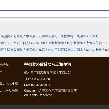
東宿郷
/
元今泉
/
中今泉
/
石井町
/
泉町
/
平松本町
/
簗瀬町
/
下栗町
新宿ライン宇須
/
日光線
/
烏山線
/
東北新幹線
/
山形新幹線
/
宇都宮芳賀ライ
都宮
/
駅東公園前
/
東宿郷
/
雀宮
/
峰
/
宇都宮駅東口
/
岡本
/
ゆいの杜東
/
ゆ
宇都宮の賃貸なら三和住宅
件特集
集
栃木県宇都宮市東宿郷４丁目1-24
TEL:028-651-3030
愛のある生活
FAX:028-651-3031
しっかり特集
Copyright(c) 三和住宅宇都宮駅東口店
All Rights Reserved.