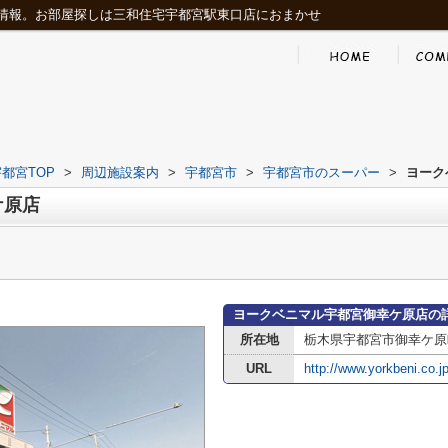
情報。お部屋探しは三和住宅宇都宮駅東口店におまかせ
都宮TOP
>
周辺施設案内
>
宇都宮市
>
宇都宮市のスーパー
>
ヨーク
ケ原店
ヨークベニマル宇都宮御幸ケ原店の
所在地
栃木県宇都宮市御幸ケ原
URL
http://www.yorkbeni.co.jp