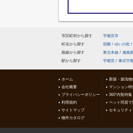
市区町村から探す
宇都宮市
町名から探す
宿郷
/
ゆいの杜
/
路線から探す
東北本線
/
湘南
駅から探す
宇都宮
/
東武宇
ホーム
新築・築浅物
会社概要
マンション特
プライバシーポリシー
360°内覧特集
利用規約
ペット同居で
サイトマップ
セキュリティ
物件カタログ