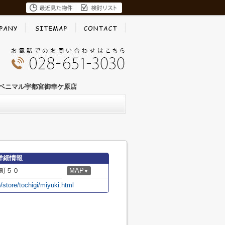
ベニマル宇都宮御幸ケ原店
詳細情報
町５０
MAP
▼
/store/tochigi/miyuki.html