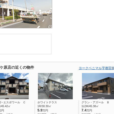
ケ原店の近くの物件
ヨークベニマル宇都宮
ラ･エスポワール Ｃ
ホワイトテラス
グラン・アズール Ｂ
/45.42㎡
1R/30.30㎡
1LDK/45.38㎡
5.9
7.4
万円
万円
万円