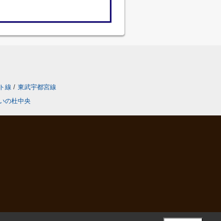
ト線
/
東武宇都宮線
いの杜中央