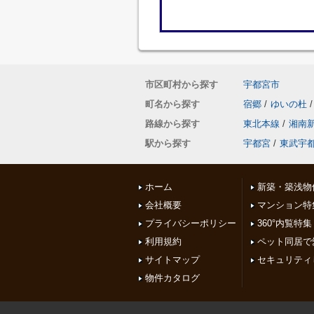
市区町村から探す
宇都宮市
町名から探す
宿郷
/
ゆいの杜
/
路線から探す
東北本線
/
湘南
駅から探す
宇都宮
/
東武宇
ホーム
新築・築浅物
会社概要
マンション特
プライバシーポリシー
360°内覧特集
利用規約
ペット同居で
サイトマップ
セキュリティ
物件カタログ