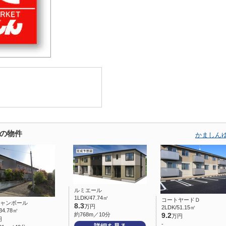
の物件
かましん
ルミエール
1LDK/47.74㎡
コートヤードＤ
シャンボール
8.3
万円
2LDK/51.15㎡
34.78㎡
約768m／10分
9.2
万円
円
-