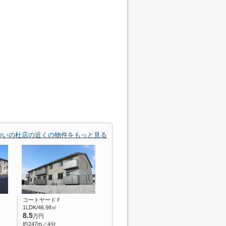
ゆいの杜店の近くの物件をもっと見る
コートヤードＦ
1LDK/46.98㎡
8.5
万円
約247m／4分