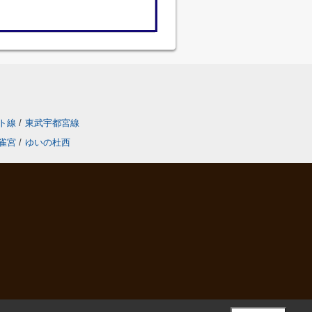
ト線
/
東武宇都宮線
雀宮
/
ゆいの杜西