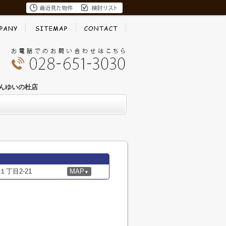
んゆいの杜店
丁目2-21
MAP
▼