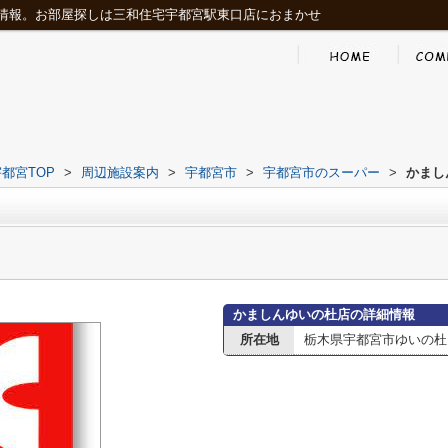
情報。お部屋探しは三和住宅宇都宮駅東口店におまかせ
都宮TOP
>
周辺施設案内
>
宇都宮市
>
宇都宮市のスーパー
>
かまし
かましんゆいの杜店の詳細情報
所在地
栃木県宇都宮市ゆいの杜１