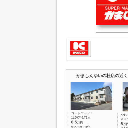
かましんゆいの杜店の近く
コートヤードＥ
KN
1LDK/46.71㎡
2DK/
8.5
万円
5
万
約276m／4分