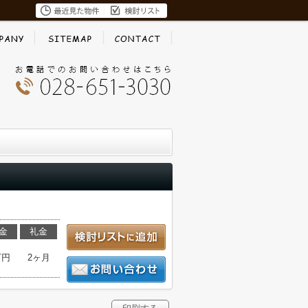
金
礼金
万円
2ヶ月