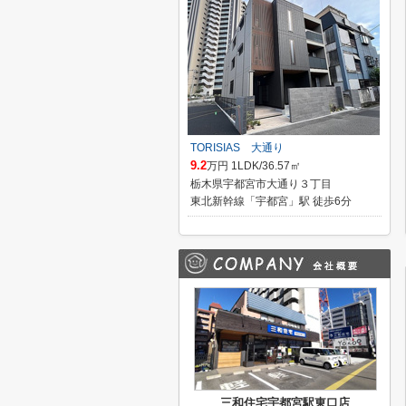
TORISIAS 大通り
9.2
万円 1LDK/36.57㎡
栃木県宇都宮市大通り３丁目
東北新幹線「宇都宮」駅 徒歩6分
三和住宅宇都宮駅東口店