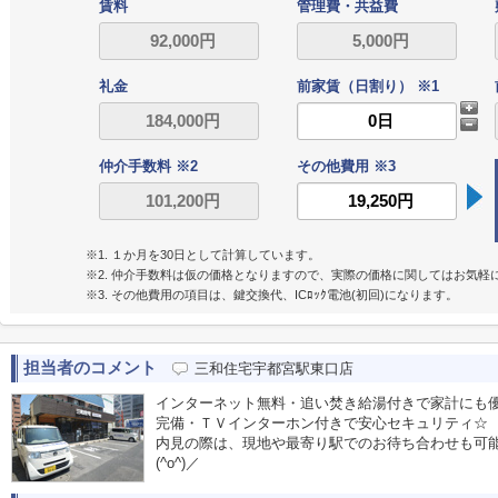
賃料
管理費・共益費
礼金
前家賃（日割り） ※1
仲介手数料 ※2
その他費用 ※3
※1. １か月を30日として計算しています。
※2. 仲介手数料は仮の価格となりますので、実際の価格に関してはお気軽
※3. その他費用の項目は、鍵交換代、ICﾛｯｸ電池(初回)になります。
担当者のコメント
三和住宅宇都宮駅東口店
インターネット無料・追い焚き給湯付きで家計にも優しい
完備・ＴＶインターホン付きで安心セキュリティ☆
内見の際は、現地や最寄り駅でのお待ち合わせも可
(^o^)／