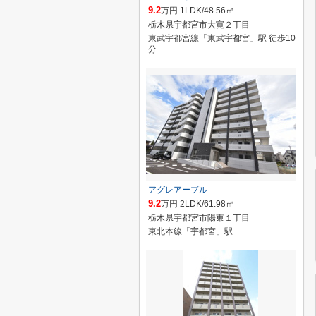
9.2
万円 1LDK/48.56㎡
栃木県宇都宮市大寛２丁目
東武宇都宮線「東武宇都宮」駅 徒歩10
分
アグレアーブル
9.2
万円 2LDK/61.98㎡
栃木県宇都宮市陽東１丁目
東北本線「宇都宮」駅