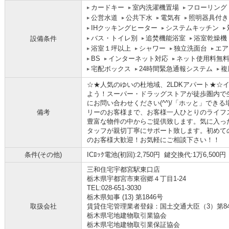
カードキー
室内洗濯機置場
フローリング
公営水道
公共下水
電気有
照明器具付き
IHクッキングヒーター
システムキッチン
バス・トイレ別
追焚機能浴室
浴室乾燥機
設備条件
浴室１坪以上
シャワー
独立洗面台
エア
BS
インターネット対応
ネット使用料無
宅配ボックス
24時間緊急通報システム
複
☆★人気のゆいの杜地域、2LDKアパート★☆
よう！スーパー・ドラッグストアが徒歩圏内で
にお問い合わせください(^^)/「ホッと」でき
備考
リーのお客様まで、お客様一人ひとりのライフ
豊富な物件の中からご提供致します。気に入っ
タッフが親切丁寧にサポート致します。初めて
のお客様大歓迎！お気軽にご相談下さい！！
条件(その他)
ICﾛｯｸ電池(初回):2,750円 鍵交換代:1万6,500
三和住宅宇都宮駅東口店
栃木県宇都宮市東宿郷４丁目1-24
TEL:028-651-3030
栃木県知事 (13) 第1846号
取扱会社
賃貸住宅管理業者登録：国土交通大臣（3）第8
栃木県宅地建物取引業協会
栃木県宅地建物取引業保証協会