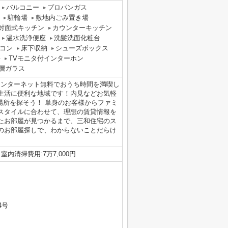
バルコニー
プロパンガス
駐輪場
敷地内ごみ置き場
対面式キッチン
カウンターキッチン
温水洗浄便座
洗髪洗面化粧台
コン
床下収納
シューズボックス
料
TVモニタ付インターホン
層ガラス
インターネット無料でおうち時間を満喫し
生活に便利な地域です！内見などお気軽
る場所を探そう！ 単身のお客様からファミ
スタイルに合わせて、理想の賃貸情報を
たお部屋が見つかるまで、三和住宅のス
のお部屋探しで、わからないことだらけ
円 室内清掃費用:7万7,000円
4号