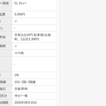
ニー面積
51.15㎡/-
益費
5,000円
引
-/-
増し
-
空有(1台)/0円 駐車場1台無
料金
料。2台目3,300円
期間
-/-
社
その他
-
間
2年
/階建
101/ 1階/ 2階建
能日
空家/即時
貸区分
仲介/一般
効期限
2026年08月15日