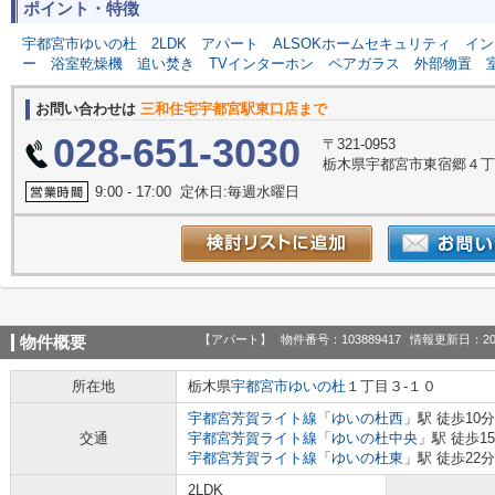
ポイント・特徴
宇都宮市ゆいの杜
2LDK
アパート
ALSOKホームセキュリティ
イン
ー
浴室乾燥機
追い焚き
TVインターホン
ペアガラス
外部物置
お問い合わせは
三和住宅宇都宮駅東口店まで
028-651-3030
〒321-0953
栃木県宇都宮市東宿郷４丁目
9:00 - 17:00 定休日:毎週水曜日
【アパート】
物件番号：103889417
情報更新日：20
物件概要
所在地
栃木県
宇都宮市
ゆいの杜
１丁目３-１０
宇都宮芳賀ライト線
「
ゆいの杜西
」駅 徒歩10分
交通
宇都宮芳賀ライト線
「
ゆいの杜中央
」駅 徒歩1
宇都宮芳賀ライト線
「
ゆいの杜東
」駅 徒歩22分
2LDK