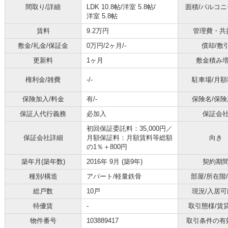
間取り/詳細
LDK 10.8帖
/
洋室 5.8帖
/
面積/バルコ
洋室 5.8帖
賃料
9.2万円
管理費・共
敷金/礼金/保証金
0万円/2ヶ月/-
償却/敷
更新料
1ヶ月
敷金積み
権利金/雑費
-/-
駐車場/月額
保険加入/料金
有/-
保険名/保険
保証人代行義務
必加入
保証会
初回保証委託料：35,000円／
保証会社詳細
月額保証料：月額賃料等総額
向き
の1％＋800円
築年月(築年数)
2016年 9月 (築9年)
契約期
種別/構造
アパート/軽量鉄骨
部屋/所在階
総戸数
10戸
現況/入居可
特優賃
-
取引態様/賃
物件番号
103889417
取引条件の有