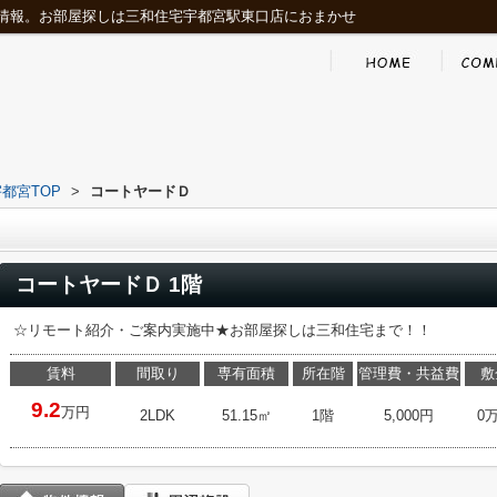
情報。お部屋探しは三和住宅宇都宮駅東口店におまかせ
都宮TOP
>
コートヤードＤ
コートヤードＤ 1階
☆リモート紹介・ご案内実施中★お部屋探しは三和住宅まで！！
賃料
間取り
専有面積
所在階
管理費・共益費
敷
9.2
万円
2LDK
51.15㎡
1階
5,000円
0