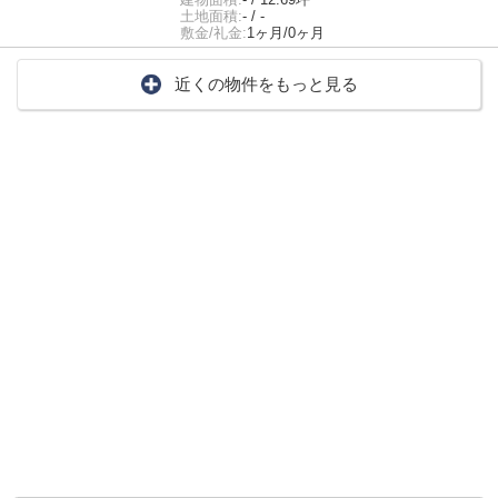
土地面積:
- / -
敷金/礼金:
1ヶ月/0ヶ月
近くの物件をもっと見る