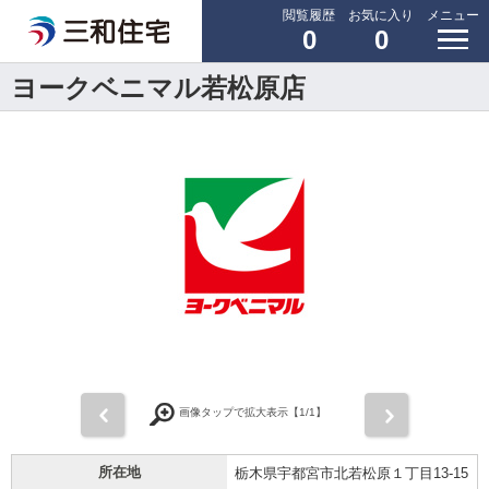
閲覧履歴
お気に入り
メニュー
0
0
ヨークベニマル若松原店
前
次
画像タップで拡大表示【
1
/1】
所在地
栃木県宇都宮市北若松原１丁目13-15