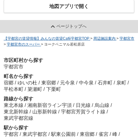
地図アプリで開く
ページトップへ
【宇都宮の賃貸情報】みんなの賃貸Café宇都宮TOP
>
周辺施設案内
>
宇都宮市
>
宇都宮市のスーパー
>
ヨークベニマル若松原店
市区町村から探す
宇都宮市
町名から探す
宿郷
/
ゆいの杜
/
東宿郷
/
元今泉
/
中今泉
/
石井町
/
泉町
/
平松本町
/
簗瀬町
/
下栗町
路線から探す
東北本線
/
湘南新宿ライン宇須
/
日光線
/
烏山線
/
東北新幹線
/
山形新幹線
/
宇都宮芳賀ライト線
/
東武宇都宮線
駅から探す
宇都宮
/
東武宇都宮
/
駅東公園前
/
東宿郷
/
雀宮
/
峰
/