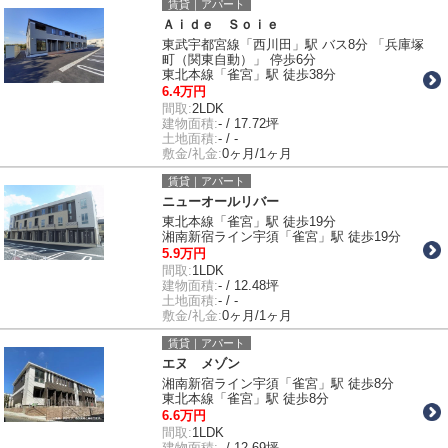
賃貸｜アパート
Ａｉｄｅ Ｓｏｉｅ
東武宇都宮線「西川田」駅 バス8分 「兵庫塚
町（関東自動）」 停歩6分
東北本線「雀宮」駅 徒歩38分
6.4万円
間取:
2LDK
建物面積:
- / 17.72坪
土地面積:
- / -
敷金/礼金:
0ヶ月/1ヶ月
賃貸｜アパート
ニューオールリバー
東北本線「雀宮」駅 徒歩19分
湘南新宿ライン宇須「雀宮」駅 徒歩19分
5.9万円
間取:
1LDK
建物面積:
- / 12.48坪
土地面積:
- / -
敷金/礼金:
0ヶ月/1ヶ月
賃貸｜アパート
エヌ メゾン
湘南新宿ライン宇須「雀宮」駅 徒歩8分
東北本線「雀宮」駅 徒歩8分
6.6万円
間取:
1LDK
建物面積:
- / 12.69坪