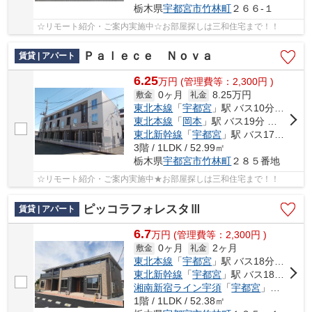
栃木県
宇都宮市
竹林町
２６６-１
☆リモート紹介・ご案内実施中☆お部屋探しは三和住宅まで！！
Ｐａｌｅｃｅ Ｎｏｖａ
賃貸 | アパート
6.25
万
円
(管理費等：2,300円 )
0ヶ月
8.25万円
敷金
礼金
東北本線
「
宇都宮
」駅 バス10分 「竹林保育園入口」 停歩2分
東北本線
「
岡本
」駅 バス19分 「竹林保育園入口」 停歩2分
東北新幹線
「
宇都宮
」駅 バス17分 「竹林」 停歩5分
3階 / 1LDK / 52.99㎡
栃木県
宇都宮市
竹林町
２８５番地
☆リモート紹介・ご案内実施中★お部屋探しは三和住宅まで！！
ピッコラフォレスタⅢ
賃貸 | アパート
6.7
万
円
(管理費等：2,300円 )
0ヶ月
2ヶ月
敷金
礼金
東北本線
「
宇都宮
」駅 バス18分 「豊郷南小学校前」 停歩8分
東北新幹線
「
宇都宮
」駅 バス18分 「豊郷南小学校前」 停歩8分
湘南新宿ライン宇須
「
宇都宮
」駅 バス18分 「豊郷南小学校前」 停歩8分
1階 / 1LDK / 52.38㎡