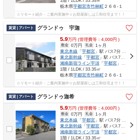
1階 / 1LDK / 33.35㎡
栃木県
宇都宮市
竹林町
２６６-１
☆リモート紹介・ご案内実施中☆お部屋探しは三和住宅まで！！
グランドゥ 宇迦
賃貸 | アパート
5.9
万
円
(管理費等：4,000円 )
0万円
1ヶ月
敷金
礼金
東北本線
「
宇都宮
」駅 バス7分 「竹林保育園入口」 停歩3分
東北新幹線
「
宇都宮
」駅 バス7分 「竹林保育園入口」 停歩3分
湘南新宿ライン宇須
「
宇都宮
」駅 バス7分 「竹林保育園入口」 停歩3分
1階 / 1LDK / 33.35㎡
栃木県
宇都宮市
竹林町
２６６-１
☆リモート紹介・ご案内実施中☆お部屋探しは三和住宅まで！！
グランドゥ迦希
賃貸 | アパート
5.9
万
円
(管理費等：4,000円 )
0万円
1ヶ月
敷金
礼金
東北本線
「
宇都宮
」駅 バス7分 「竹林保育園入口」 停歩3分
東北新幹線
「
宇都宮
」駅 バス7分 「竹林保育園入口」 停歩3分
湘南新宿ライン宇須
「
宇都宮
」駅 バス7分 「竹林保育園入口」 停歩3分
1階 / 1LDK / 33.35㎡