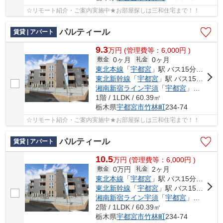
☆リモート紹介・ご案内実施中★お部屋探しは三和住宅まで！！
パルティール
賃貸 | アパート
9.3
万
円
(管理費等：6,000円 )
0ヶ月
0ヶ月
敷金
礼金
東北本線
「
宇都宮
」駅 バス15分 「関東バス竹林」 停歩5分
東北新幹線
「
宇都宮
」駅 バス15分 「関東バス竹林」 停歩5分
湘南新宿ライン宇須
「
宇都宮
」駅 バス15分 「関東バス竹林」 停歩5分
1階 / 1LDK / 60.39㎡
栃木県
宇都宮市
竹林町
234-74
☆リモート紹介・ご案内実施中★お部屋探しは三和住宅まで！！
パルティール
賃貸 | アパート
10.5
万
円
(管理費等：6,000円 )
0万円
2ヶ月
敷金
礼金
東北本線
「
宇都宮
」駅 バス15分 「関東バス竹林」 停歩5分
東北新幹線
「
宇都宮
」駅 バス15分 「関東バス竹林」 停歩5分
湘南新宿ライン宇須
「
宇都宮
」駅 バス15分 「関東バス竹林」 停歩5分
2階 / 1LDK / 60.39㎡
栃木県
宇都宮市
竹林町
234-74