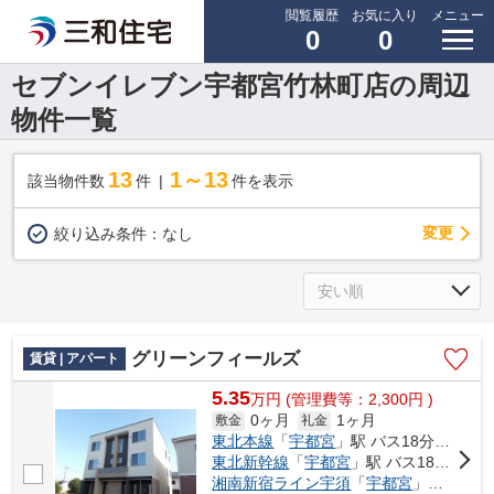
閲覧履歴
お気に入り
メニュー
0
0
セブンイレブン宇都宮竹林町店の周辺
物件一覧
13
1～13
該当物件数
件
件を表示
変更
絞り込み条件：
なし
グリーンフィールズ
賃貸 | アパート
5.35
万
円
(管理費等：2,300円 )
0ヶ月
1ヶ月
敷金
礼金
東北本線
「
宇都宮
」駅 バス18分 「豊郷南小学校前」 停歩9分
東北新幹線
「
宇都宮
」駅 バス18分 「豊郷南小学校前」 停歩9分
湘南新宿ライン宇須
「
宇都宮
」駅 バス18分 「豊郷南小学校前」 停歩9分