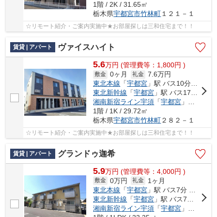
1階 / 2K / 31.65㎡
栃木県
宇都宮市
竹林町
１２１－１
☆リモート紹介・ご案内実施中★お部屋探しは三和住宅まで！！
ヴァイスハイト
賃貸 | アパート
5.6
万
円
(管理費等：1,800円 )
0ヶ月
7.6万円
敷金
礼金
東北本線
「
宇都宮
」駅 バス10分 「竹林」 停歩5分
東北新幹線
「
宇都宮
」駅 バス17分 「竹林」 停歩5分
湘南新宿ライン宇須
「
宇都宮
」駅 バス17分 「竹林」 停歩5分
1階 / 1K / 29.72㎡
栃木県
宇都宮市
竹林町
２８２－１
☆リモート紹介・ご案内実施中★お部屋探しは三和住宅まで！！
グランドゥ迦希
賃貸 | アパート
5.9
万
円
(管理費等：4,000円 )
0万円
1ヶ月
敷金
礼金
東北本線
「
宇都宮
」駅 バス7分 「竹林保育園入口」 停歩3分
東北新幹線
「
宇都宮
」駅 バス7分 「竹林保育園入口」 停歩3分
湘南新宿ライン宇須
「
宇都宮
」駅 バス7分 「竹林保育園入口」 停歩3分