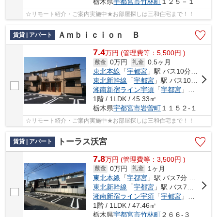
栃木県
宇都宮市
竹林町
１２５－１
☆リモート紹介・ご案内実施中★お部屋探しは三和住宅まで！！
Ａｍｂｉｃｉｏｎ Ｂ
賃貸 | アパート
7.4
万
円
(管理費等：5,500円 )
0万円
0.5ヶ月
敷金
礼金
東北本線
「
宇都宮
」駅 バス10分 「関東バス地蔵前」 停歩6分
東北新幹線
「
宇都宮
」駅 バス10分 「関東バス地蔵前」 停歩6分
湘南新宿ライン宇須
「
宇都宮
」駅 バス10分 「関東バス地蔵前」 停歩6分
1階 / 1LDK / 45.33㎡
栃木県
宇都宮市
岩曽町
１１５２-１
☆リモート紹介・ご案内実施中★お部屋探しは三和住宅まで！！
トーラス沃宮
賃貸 | アパート
7.8
万
円
(管理費等：3,500円 )
0万円
1ヶ月
敷金
礼金
東北本線
「
宇都宮
」駅 バス7分 「竹林保育園入口」 停歩3分
東北新幹線
「
宇都宮
」駅 バス7分 「竹林保育園入口」 停歩3分
湘南新宿ライン宇須
「
宇都宮
」駅 バス7分 「竹林保育園入口」 停歩3分
1階 / 1LDK / 47.46㎡
栃木県
宇都宮市
竹林町
２６６-３