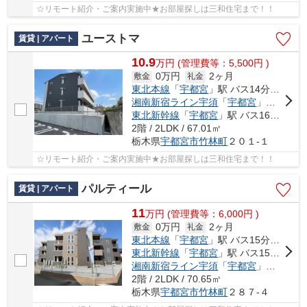
☆リモート紹介・ご案内実施中★お部屋探しは三和住宅まで！！
ユーストマ
賃貸 | アパート
10.9
万
円
(管理費等：5,500円 )
0万円
2ヶ月
敷金
礼金
東北本線
「
宇都宮
」駅 バス14分 「豊郷南小学校前」 停歩6分
湘南新宿ライン宇須
「
宇都宮
」駅 バス14分 「豊郷南小学校前」 停歩6分
東北新幹線
「
宇都宮
」駅 バス16分 「豊郷南小学校前」 停歩10分
2階 / 2LDK / 67.01㎡
栃木県
宇都宮市
竹林町
２０１-１
☆リモート紹介・ご案内実施中★お部屋探しは三和住宅まで！！
パルティール
賃貸 | アパート
11
万
円
(管理費等：6,000円 )
0万円
2ヶ月
敷金
礼金
東北本線
「
宇都宮
」駅 バス15分 「関東バス竹林」 停歩5分
東北新幹線
「
宇都宮
」駅 バス15分 「関東バス竹林」 停歩5分
湘南新宿ライン宇須
「
宇都宮
」駅 バス17分 「竹林」 停歩4分
2階 / 2LDK / 70.65㎡
栃木県
宇都宮市
竹林町
２８７-４