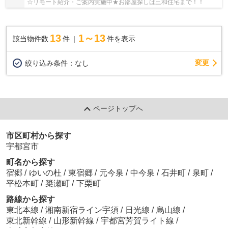
☆リモート紹介・ご案内実施中★お部屋探しは三和住宅まで！！
13
1～13
該当物件数
件
件を表示
変更
絞り込み条件：
なし
ページトップへ
市区町村から探す
宇都宮市
町名から探す
宿郷
/
ゆいの杜
/
東宿郷
/
元今泉
/
中今泉
/
石井町
/
泉町
/
平松本町
/
簗瀬町
/
下栗町
路線から探す
東北本線
/
湘南新宿ライン宇須
/
日光線
/
烏山線
/
東北新幹線
/
山形新幹線
/
宇都宮芳賀ライト線
/