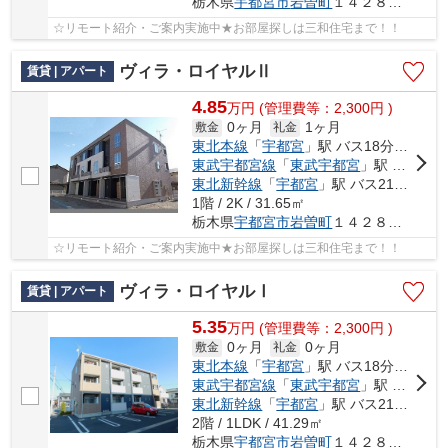
栃木県
宇都宮市
岩曽町
１４２８－１６
☆リモート紹介・ご案内実施中★お部屋探しは三和住宅まで！！
ヴィラ・ロイヤルⅡ
賃貸 | アパート
4.85
万
円
(管理費等：2,300円 )
0ヶ月
1ヶ月
敷金
礼金
東北本線
「
宇都宮
」駅 バス18分 「堀切」 停歩3分
東武宇都宮線
「
東武宇都宮
」駅 バス23分 「堀切」 停歩3分
東北新幹線
「
宇都宮
」駅 バス21分 「堀切（栃木県）」 停歩5分
1階 / 2K / 31.65㎡
栃木県
宇都宮市
岩曽町
１４２８－１６
☆リモート紹介・ご案内実施中★お部屋探しは三和住宅まで！！
ヴィラ・ロイヤルⅠ
賃貸 | アパート
5.35
万
円
(管理費等：2,300円 )
0ヶ月
0ヶ月
敷金
礼金
東北本線
「
宇都宮
」駅 バス18分 「堀切」 停歩3分
東武宇都宮線
「
東武宇都宮
」駅 バス23分 「堀切」 停歩3分
東北新幹線
「
宇都宮
」駅 バス21分 「堀切（栃木県）」 停歩5分
2階 / 1LDK / 41.29㎡
栃木県
宇都宮市
岩曽町
１４２８－１６