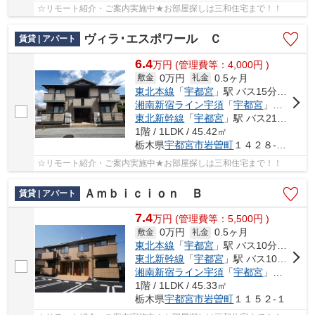
☆リモート紹介・ご案内実施中★お部屋探しは三和住宅まで！！
ヴィラ･エスポワール Ｃ
賃貸 | アパート
6.4
万
円
(管理費等：4,000円 )
0万円
0.5ヶ月
敷金
礼金
東北本線
「
宇都宮
」駅 バス15分 「堀切」 停歩4分
湘南新宿ライン宇須
「
宇都宮
」駅 バス15分 「堀切」 停歩4分
東北新幹線
「
宇都宮
」駅 バス21分 「堀切（栃木県）」 停歩6分
1階 / 1LDK / 45.42㎡
栃木県
宇都宮市
岩曽町
１４２８-１４
☆リモート紹介・ご案内実施中★お部屋探しは三和住宅まで！！
Ａｍｂｉｃｉｏｎ Ｂ
賃貸 | アパート
7.4
万
円
(管理費等：5,500円 )
0万円
0.5ヶ月
敷金
礼金
東北本線
「
宇都宮
」駅 バス10分 「関東バス地蔵前」 停歩6分
東北新幹線
「
宇都宮
」駅 バス10分 「関東バス地蔵前」 停歩6分
湘南新宿ライン宇須
「
宇都宮
」駅 バス10分 「関東バス地蔵前」 停歩6分
1階 / 1LDK / 45.33㎡
栃木県
宇都宮市
岩曽町
１１５２-１