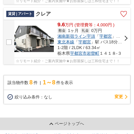
☆リモート紹介・ご案内実施中★お部屋探しは三和住宅まで！！
クレア
賃貸 | アパート
9.6
万
円
(管理費等：4,000円 )
1ヶ月
0万円
敷金
礼金
湘南新宿ライン宇須
「
宇都宮
」駅 バス18分 「堀切（栃木県）」 停歩6分車13分
東北本線
「
宇都宮
」駅 バス18分 「堀切（栃木県）」 停歩6分
1-2階 / 2LDK / 63.34㎡
栃木県
宇都宮市
岩曽町
１４１８-３
☆リモート紹介・ご案内実施中★お部屋探しは三和住宅まで！！
8
1～8
該当物件数
件
件を表示
変更
絞り込み条件：
なし
ページトップへ