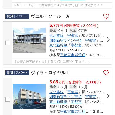
☆リモート紹介・ご案内実施中★お部屋探しは三和住宅まで！！
ヴェル・ソール Ａ
賃貸 | アパート
5.7
万
円
(管理費等：2,000円 )
0ヶ月
0万円
敷金
礼金
東北本線
「
宇都宮
」駅 バス13分 「堀切」 停歩4分
湘南新宿ライン宇須
「
宇都宮
」駅 バス13分 「堀切」 停歩4分
東北新幹線
「
宇都宮
」駅 バス13分 「堀切」 停歩4分
1階 / 2LDK / 55.47㎡
栃木県
宇都宮市
岩曽町
１４２８-５３２
【☆即入居可能です☆】お部屋探しは三和住宅まで！！
ヴィラ・ロイヤルⅠ
賃貸 | アパート
5.85
万
円
(管理費等：2,300円 )
0ヶ月
1ヶ月
敷金
礼金
東北本線
「
宇都宮
」駅 バス18分 「堀切」 停歩3分
湘南新宿ライン宇須
「
宇都宮
」駅 バス21分 「堀切（栃木県）」 停歩5分
東北新幹線
「
宇都宮
」駅 バス21分 「堀切（栃木県）」 停歩5分
3階 / 1LDK / 53.00㎡
栃木県
宇都宮市
岩曽町
１４２８－１６