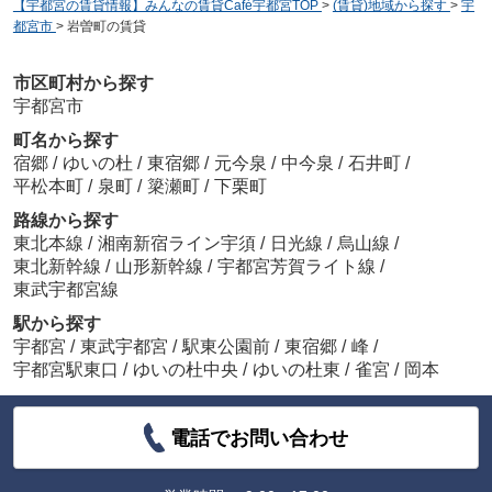
【宇都宮の賃貸情報】みんなの賃貸Café宇都宮TOP
>
(賃貸)地域から探す
>
宇
都宮市
>
岩曽町の賃貸
市区町村から探す
宇都宮市
町名から探す
宿郷
/
ゆいの杜
/
東宿郷
/
元今泉
/
中今泉
/
石井町
/
平松本町
/
泉町
/
簗瀬町
/
下栗町
路線から探す
東北本線
/
湘南新宿ライン宇須
/
日光線
/
烏山線
/
東北新幹線
/
山形新幹線
/
宇都宮芳賀ライト線
/
東武宇都宮線
駅から探す
宇都宮
/
東武宇都宮
/
駅東公園前
/
東宿郷
/
峰
/
宇都宮駅東口
/
ゆいの杜中央
/
ゆいの杜東
/
雀宮
/
岡本
電話でお問い合わせ