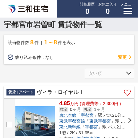
閲覧履歴
お気に入り
メニュー
0
0
宇都宮市岩曽町 賃貸物件一覧
8
1～8
該当物件数
件
件を表示
変更
絞り込み条件：
なし
ヴィラ・ロイヤルⅠ
賃貸 | アパート
4.85
万
円
(管理費等：2,300円 )
0ヶ月
1ヶ月
敷金
礼金
東北本線
「
宇都宮
」駅 バス21分 「堀切（栃木県）」 停歩5分
東武宇都宮線
「
東武宇都宮
」駅 バス26分 「堀切（栃木県）」 停歩5分
東北新幹線
「
宇都宮
」駅 バス21分 「堀切（栃木県）」 停歩5分
1階 / 2K / 31.65㎡