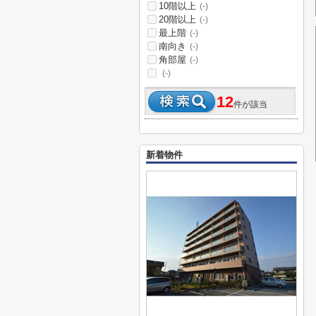
10階以上
(-)
20階以上
(-)
最上階
(-)
南向き
(-)
角部屋
(-)
(-)
12
件が該当
新着物件