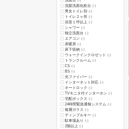
洗面台
(-)
洗髪洗面化粧台
(-)
男女トイレ別
(-)
トイレ２ヶ所
(-)
浴室１坪以上
(-)
シャワー
(-)
独立洗面台
(-)
エアコン
(-)
床暖房
(-)
床下収納
(-)
ウォークインクロゼット
(-)
トランクルーム
(-)
CS
(-)
BS
(-)
光ファイバー
(-)
インターネット対応
(-)
オートロック
(-)
TVモニタ付インターホン
(-)
宅配ボックス
(-)
24時間緊急通報システム
(-)
複層ガラス
(-)
ディンプルキー
(-)
駐車場あり
(-)
2階以上
(-)