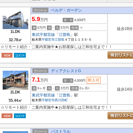
ベルデ・ガーデン
アパート
5.9
万円
4,000円
管・共
0万円
-
5万円
-/-
敷
保
礼
償/敷
徒歩18分
1LDK
東武宇都宮線
「
江曽島
」駅
32.78㎡
栃木県
宇都宮市
江曽島
４丁目１１３５-５
☆リモート紹介・ご案内実施中★お部屋探しは三和住宅まで！！
ディアクレストG
アパート
7.1
万円
即入可
4,000円
管・共
0ヶ月
-
3万円
0ヶ月/-
敷
保
礼
償/敷
徒歩14分
2LDK
東武宇都宮線
「
江曽島
」駅
55.44㎡
栃木県
宇都宮市
西川田町
☆リモート紹介・ご案内実施中★お部屋探しは三和住宅まで！！
パストラル
アパート