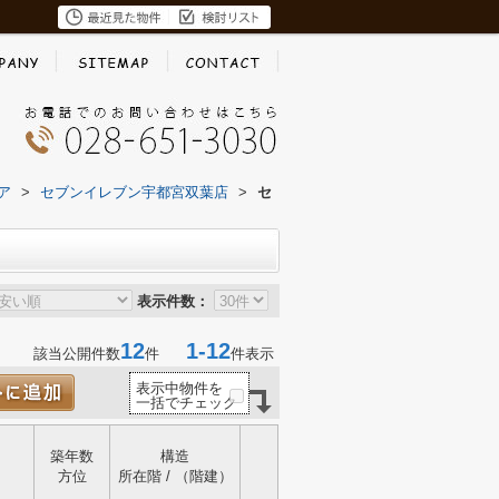
ア
>
セブンイレブン宇都宮双葉店
>
セ
表示件数：
12
1-12
該当公開件数
件
件表示
表示中物件を
一括でチェック
築年数
構造
方位
所在階 / （階建）