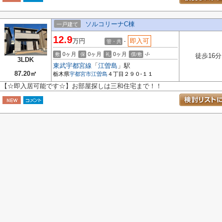
ソルコリーナC棟
一戸建て
12.9
万円
即入可
-
管・共
0ヶ月
0ヶ月
0ヶ月
-/-
敷
保
礼
償/敷
徒歩16分
3LDK
東武宇都宮線
「
江曽島
」駅
87.20㎡
栃木県
宇都宮市
江曽島
４丁目２９０-１１
【☆即入居可能です☆】お部屋探しは三和住宅まで！！