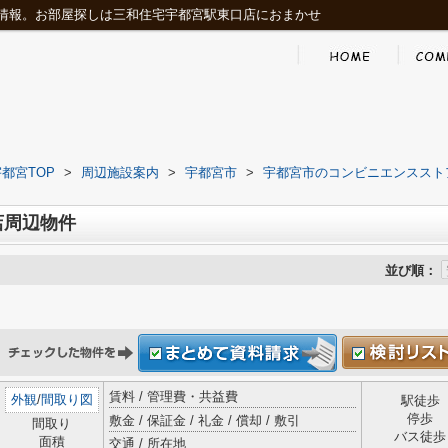
情報。お部屋探しは三和住宅宇都宮駅東口店におまかせ
都宮TOP
>
周辺施設案内
>
宇都宮市
>
宇都宮市のコンビニエンススト
店周辺物件
並び順：
賃料 / 管理費・共益費
外観
/
間取り図
駅徒歩
停歩
敷金 / 保証金 / 礼金 / 償却 / 敷引
間取り
バス徒歩
面積
交通 / 所在地