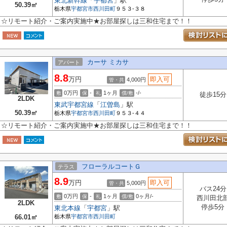
東北新幹線
「
宇都宮
」駅
50.39㎡
栃木県
宇都宮市
西川田町
９５３-３８
☆リモート紹介・ご案内実施中★お部屋探しは三和住宅まで！！
カーサ ミカサ
アパート
8.8
万円
即入可
4,000円
管・共
0万円
-
1ヶ月
-/-
敷
保
礼
償/敷
徒歩15分
2LDK
東武宇都宮線
「
江曽島
」駅
50.39㎡
栃木県
宇都宮市
西川田町
９５３-４４
☆リモート紹介・ご案内実施中★お部屋探しは三和住宅まで！！
フローラルコートＧ
テラス
8.9
万円
即入可
5,000円
管・共
バス24分
0万円
-
1ヶ月
0ヶ月/-
敷
保
礼
償/敷
西川田北
2LDK
停歩5分
東北本線
「
宇都宮
」駅
66.01㎡
栃木県
宇都宮市
西川田町