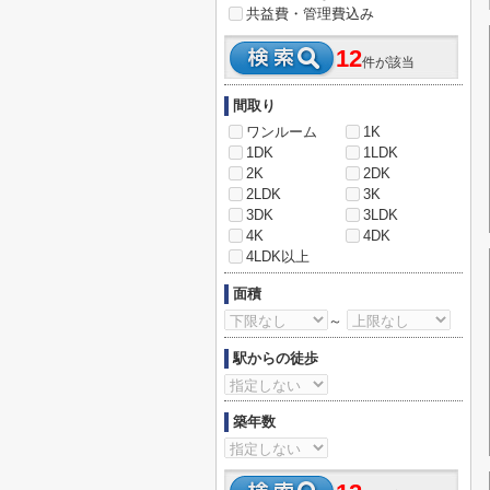
共益費・管理費込み
12
件が該当
間取り
ワンルーム
1K
1DK
1LDK
2K
2DK
2LDK
3K
3DK
3LDK
4K
4DK
4LDK以上
面積
～
駅からの徒歩
築年数