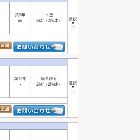
築2年
木造
選択
南
2階/（2階建）
▼
築14年
軽量鉄骨
選択
-
2階/（2階建）
▼