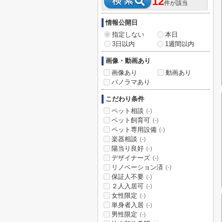
12
件が該当
情報公開日
指定しない
本日
3日以内
1週間以内
画像・動画あり
画像あり
動画あり
パノラマあり
こだわり条件
ペット相談
(-)
ペット飼育可
(-)
ペット専用設備
(-)
楽器相談
(-)
陽当り良好
(-)
デザイナーズ
(-)
リノベーション済
(-)
保証人不要
(-)
２人入居可
(-)
女性限定
(-)
単身者入居
(-)
男性限定
(-)