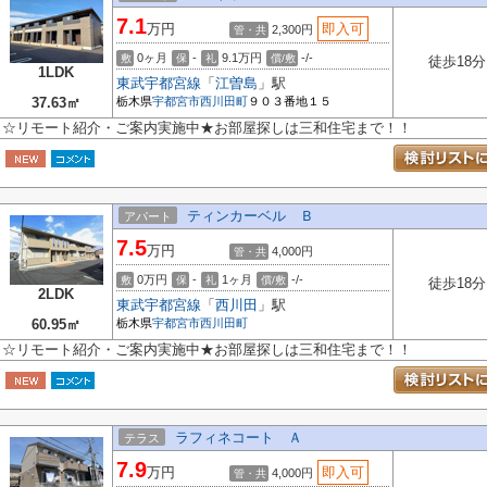
7.1
万円
即入可
2,300円
管・共
0ヶ月
-
9.1万円
-/-
敷
保
礼
償/敷
徒歩18分
1LDK
東武宇都宮線
「
江曽島
」駅
37.63㎡
栃木県
宇都宮市
西川田町
９０３番地１５
☆リモート紹介・ご案内実施中★お部屋探しは三和住宅まで！！
ティンカーベル Ｂ
アパート
7.5
万円
4,000円
管・共
0万円
-
1ヶ月
-/-
敷
保
礼
償/敷
徒歩18分
2LDK
東武宇都宮線
「
西川田
」駅
60.95㎡
栃木県
宇都宮市
西川田町
☆リモート紹介・ご案内実施中★お部屋探しは三和住宅まで！！
ラフィネコート Ａ
テラス
7.9
万円
即入可
4,000円
管・共