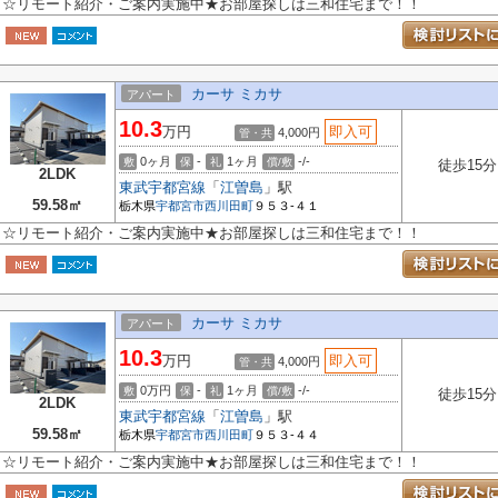
☆リモート紹介・ご案内実施中★お部屋探しは三和住宅まで！！
カーサ ミカサ
アパート
10.3
万円
即入可
4,000円
管・共
0ヶ月
-
1ヶ月
-/-
敷
保
礼
償/敷
徒歩15分
2LDK
東武宇都宮線
「
江曽島
」駅
59.58㎡
栃木県
宇都宮市
西川田町
９５３-４１
☆リモート紹介・ご案内実施中★お部屋探しは三和住宅まで！！
カーサ ミカサ
アパート
10.3
万円
即入可
4,000円
管・共
0万円
-
1ヶ月
-/-
敷
保
礼
償/敷
徒歩15分
2LDK
東武宇都宮線
「
江曽島
」駅
59.58㎡
栃木県
宇都宮市
西川田町
９５３-４４
☆リモート紹介・ご案内実施中★お部屋探しは三和住宅まで！！