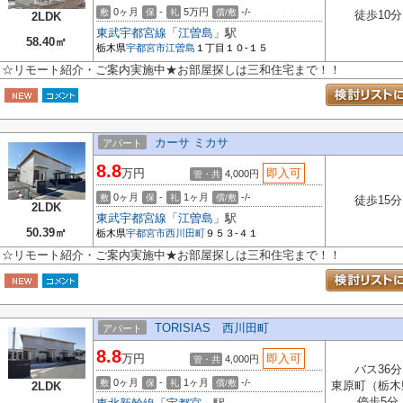
0ヶ月
-
5万円
-/-
敷
保
礼
償/敷
徒歩10分
2LDK
東武宇都宮線
「
江曽島
」駅
58.40㎡
栃木県
宇都宮市
江曽島
１丁目１０-１５
☆リモート紹介・ご案内実施中★お部屋探しは三和住宅まで！！
カーサ ミカサ
アパート
8.8
万円
即入可
4,000円
管・共
0ヶ月
-
1ヶ月
-/-
敷
保
礼
償/敷
徒歩15分
2LDK
東武宇都宮線
「
江曽島
」駅
50.39㎡
栃木県
宇都宮市
西川田町
９５３-４１
☆リモート紹介・ご案内実施中★お部屋探しは三和住宅まで！！
TORISIAS 西川田町
アパート
8.8
万円
即入可
4,000円
管・共
バス36分
0ヶ月
-
1ヶ月
-/-
敷
保
礼
償/敷
東原町（栃木
2LDK
停歩5分