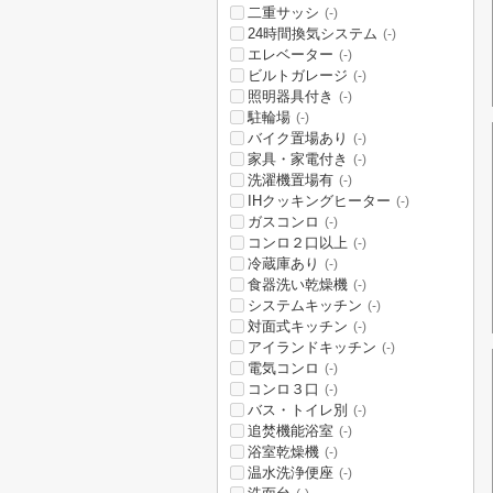
二重サッシ
(-)
24時間換気システム
(-)
エレベーター
(-)
ビルトガレージ
(-)
照明器具付き
(-)
駐輪場
(-)
バイク置場あり
(-)
家具・家電付き
(-)
洗濯機置場有
(-)
IHクッキングヒーター
(-)
ガスコンロ
(-)
コンロ２口以上
(-)
冷蔵庫あり
(-)
食器洗い乾燥機
(-)
システムキッチン
(-)
対面式キッチン
(-)
アイランドキッチン
(-)
電気コンロ
(-)
コンロ３口
(-)
バス・トイレ別
(-)
追焚機能浴室
(-)
浴室乾燥機
(-)
温水洗浄便座
(-)