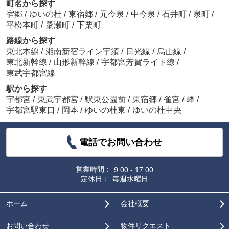
町名から探す
宿郷
/
ゆいの杜
/
東宿郷
/
元今泉
/
中今泉
/
石井町
/
泉町
/
平松本町
/
簗瀬町
/
下栗町
路線から探す
東北本線
/
湘南新宿ライン宇須
/
日光線
/
烏山線
/
東北新幹線
/
山形新幹線
/
宇都宮芳賀ライト線
/
東武宇都宮線
駅から探す
宇都宮
/
東武宇都宮
/
駅東公園前
/
東宿郷
/
雀宮
/
峰
/
宇都宮駅東口
/
岡本
/
ゆいの杜東
/
ゆいの杜中央
電話でお問い合わせ
営業時間：
9:00 - 17:00
定休日：
毎週水曜日
ホーム
会社概要
お問い合わせ
物件リクエスト