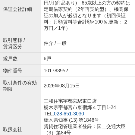
円/月(商品あり) 65歳以上の方の契約は
保証会社詳細
定期借家契約（2年再契約型）、機関保
証の加入が必須となります（初回保証
料：月額賃料等合計額×100％,更新：２
万円／1年）
取引態様 /
仲介 / 一般
賃貸区分
総戸数
6戸
物件番号
101783952
取引条件の有効
2026年08月15日
期限
三和住宅宇都宮駅東口店
栃木県宇都宮市東宿郷４丁目1-24
TEL:
028-651-3030
栃木県知事 (13) 第1846号
賃貸住宅管理業者登録：国土交通大臣
取扱会社
（3）第84号