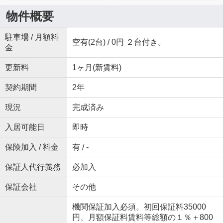
物件概要
駐車場 / 月額料
空有(2台) / 0円 ２台付き。
金
更新料
1ヶ月(新賃料)
契約期間
2年
現況
完成済み
入居可能日
即時
保険加入 / 料金
有 / -
保証人代行義務
必加入
保証会社
その他
機関保証加入必須。初回保証料35000
円、月額保証料賃料等総額の１％＋800