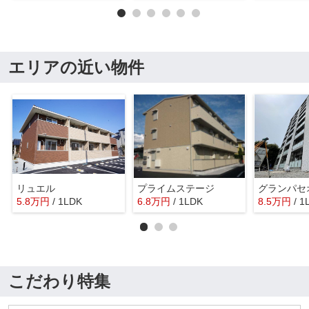
エリアの近い物件
リュエル
プライムステージ
グランパセ
5.8
万
円
/ 1LDK
6.8
万
円
/ 1LDK
8.5
万
円
/ 1
こだわり特集