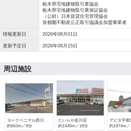
栃木県宅地建物取引業協会
栃木県宅地建物取引業保証協会
（公財）日本賃貸住宅管理協会
首都圏不動産公正取引協議会加盟事業者
情報更新日
2026年08月01日
更新予定日
2026年08月15日
周辺施設
ヨークベニマル西川田店
たいらや姿川店
アピタ宇都
約663m／9分
約1430m／18分
約1974m／