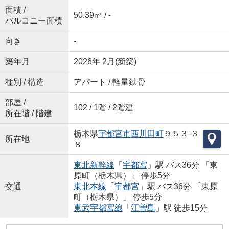
面積 /
50.39㎡ / -
バルコニー面積
向き
-
築年月
2026年 2月(新築)
種別 / 構造
アパート / 軽量鉄骨
部屋 /
102 / 1階 / 2階建
所在階 / 階建
栃木県
宇都宮市
西川田町
９５３-３
所在地
８
東北新幹線
「
宇都宮
」駅 バス36分 「東
原町（栃木県）」 停歩5分
交通
東北本線
「
宇都宮
」駅 バス36分 「東原
町（栃木県）」 停歩5分
東武宇都宮線
「
江曽島
」駅 徒歩15分