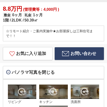
8.8万円
(管理費等：4,000円 )
0ヶ月
1ヶ月
敷金
礼金
1階
2LDK
50.39㎡
☆リモート紹介・ご案内実施中★お部屋探しは三和住宅ま
で！！
お気に入り追加
お問い合わせ
パノラマ写真を閉じる
リビング
キッチン
洗面所