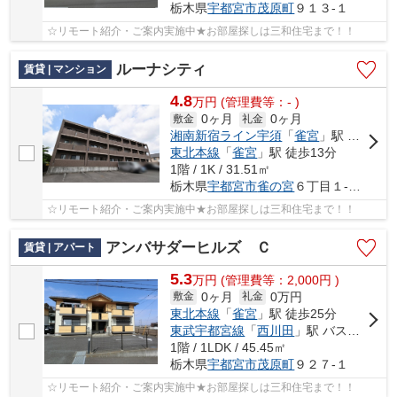
栃木県
宇都宮市
茂原町
９１３-１
☆リモート紹介・ご案内実施中★お部屋探しは三和住宅まで！！
ルーナシティ
賃貸 | マンション
4.8
万
円
(管理費等：- )
0ヶ月
0ヶ月
敷金
礼金
湘南新宿ライン宇須
「
雀宮
」駅 徒歩13分
東北本線
「
雀宮
」駅 徒歩13分
1階 / 1K / 31.51㎡
栃木県
宇都宮市
雀の宮
６丁目１-１６
☆リモート紹介・ご案内実施中★お部屋探しは三和住宅まで！！
アンバサダーヒルズ Ｃ
賃貸 | アパート
5.3
万
円
(管理費等：2,000円 )
0ヶ月
0万円
敷金
礼金
東北本線
「
雀宮
」駅 徒歩25分
東武宇都宮線
「
西川田
」駅 バス24分 「ＪＣＨＯうつのみや病院」 停歩11分
1階 / 1LDK / 45.45㎡
栃木県
宇都宮市
茂原町
９２７-１
☆リモート紹介・ご案内実施中★お部屋探しは三和住宅まで！！