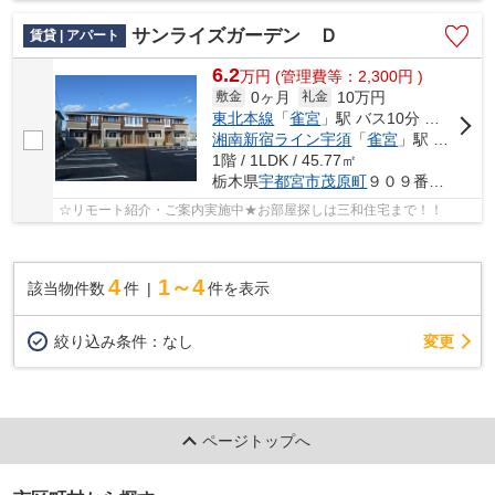
サンライズガーデン Ｄ
賃貸 | アパート
6.2
万
円
(管理費等：2,300円 )
0ヶ月
10万円
敷金
礼金
東北本線
「
雀宮
」駅 バス10分 「雀宮陸上自衛隊前」 停歩7分
湘南新宿ライン宇須
「
雀宮
」駅 バス6分 「雀宮陸上自衛隊前」 停歩6分
1階 / 1LDK / 45.77㎡
栃木県
宇都宮市
茂原町
９０９番地６
☆リモート紹介・ご案内実施中★お部屋探しは三和住宅まで！！
4
1～4
該当物件数
件
件を表示
変更
絞り込み条件：
なし
ページトップへ