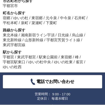
市区町村から探す
宇都宮市
町名から探す
宿郷
/
ゆいの杜
/
東宿郷
/
元今泉
/
中今泉
/
石井町
/
平松本町
/
泉町
/
簗瀬町
/
下栗町
路線から探す
東北本線
/
湘南新宿ライン宇須
/
日光線
/
烏山線
/
東北新幹線
/
山形新幹線
/
宇都宮芳賀ライト線
/
東武宇都宮線
駅から探す
宇都宮
/
東武宇都宮
/
駅東公園前
/
東宿郷
/
峰
/
宇都宮駅東口
/
ゆいの杜中央
/
ゆいの杜東
/
雀宮
/
ゆいの杜西
電話でお問い合わせ
営業時間：
9:00 - 17:00
定休日：
毎週水曜日