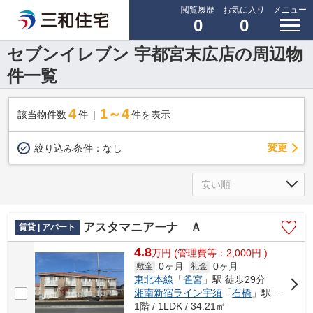
閲覧履歴
お気に入り
メニュー
0
0
セブンイレブン 宇都宮末広店の周辺物
件一覧
4
1～4
該当物件数
件
件を表示
変更
絞り込み条件：
なし
アスタマニアーナ Ａ
賃貸 | アパート
4.8
万
円
(管理費等：2,000円 )
0ヶ月
0ヶ月
敷金
礼金
東北本線
「
雀宮
」駅 徒歩29分
湘南新宿ライン宇須
「
石橋
」駅 バス7分 「雀宮陸上自衛隊前」 停歩8分
1階 / 1LDK / 34.21㎡