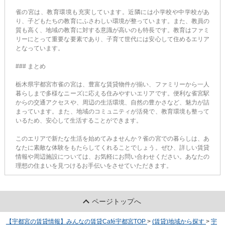
雀の宮は、教育環境も充実しています。近隣には小学校や中学校があ
り、子どもたちの教育にふさわしい環境が整っています。また、教員の
質も高く、地域の教育に対する意識が高いのも特長です。教育はファミ
リーにとって重要な要素であり、子育て世代には安心して住めるエリア
となっています。
### まとめ
栃木県宇都宮市雀の宮は、豊富な賃貸物件が揃い、ファミリーから一人
暮らしまで多様なニーズに応える住みやすいエリアです。便利な雀宮駅
からの交通アクセスや、周辺の生活環境、自然の豊かさなど、魅力が詰
まっています。また、地域のコミュニティが活発で、教育環境も整って
いるため、安心して生活することができます。
このエリアで新たな生活を始めてみませんか？雀の宮での暮らしは、あ
なたに素敵な体験をもたらしてくれることでしょう。ぜひ、詳しい賃貸
情報や周辺施設については、お気軽にお問い合わせください。あなたの
理想の住まいを見つけるお手伝いをさせていただきます。
ページトップへ
【宇都宮の賃貸情報】みんなの賃貸Café宇都宮TOP
>
(賃貸)地域から探す
>
宇