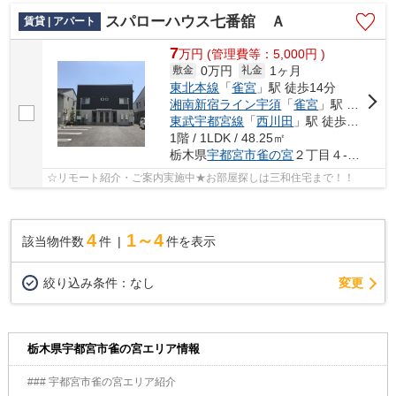
スパローハウス七番舘 Ａ
賃貸 | アパート
7
万
円
(管理費等：5,000円 )
0万円
1ヶ月
敷金
礼金
東北本線
「
雀宮
」駅 徒歩14分
湘南新宿ライン宇須
「
雀宮
」駅 徒歩12分
東武宇都宮線
「
西川田
」駅 徒歩39分
1階 / 1LDK / 48.25㎡
栃木県
宇都宮市
雀の宮
２丁目４-３３
☆リモート紹介・ご案内実施中★お部屋探しは三和住宅まで！！
4
1～4
該当物件数
件
件を表示
変更
絞り込み条件：
なし
栃木県宇都宮市雀の宮エリア情報
### 宇都宮市雀の宮エリア紹介