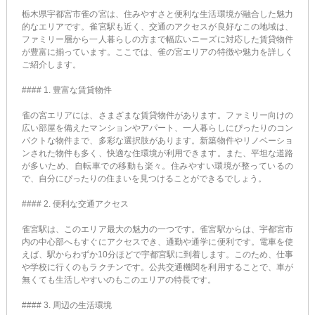
栃木県宇都宮市雀の宮は、住みやすさと便利な生活環境が融合した魅力
的なエリアです。雀宮駅も近く、交通のアクセスが良好なこの地域は、
ファミリー層から一人暮らしの方まで幅広いニーズに対応した賃貸物件
が豊富に揃っています。ここでは、雀の宮エリアの特徴や魅力を詳しく
ご紹介します。
#### 1. 豊富な賃貸物件
雀の宮エリアには、さまざまな賃貸物件があります。ファミリー向けの
広い部屋を備えたマンションやアパート、一人暮らしにぴったりのコン
パクトな物件まで、多彩な選択肢があります。新築物件やリノベーショ
ンされた物件も多く、快適な住環境が利用できます。また、平坦な道路
が多いため、自転車での移動も楽々。住みやすい環境が整っているの
で、自分にぴったりの住まいを見つけることができるでしょう。
#### 2. 便利な交通アクセス
雀宮駅は、このエリア最大の魅力の一つです。雀宮駅からは、宇都宮市
内の中心部へもすぐにアクセスでき、通勤や通学に便利です。電車を使
えば、駅からわずか10分ほどで宇都宮駅に到着します。このため、仕事
や学校に行くのもラクチンです。公共交通機関を利用することで、車が
無くても生活しやすいのもこのエリアの特長です。
#### 3. 周辺の生活環境