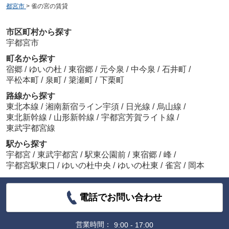
都宮市
>
雀の宮の賃貸
市区町村から探す
宇都宮市
町名から探す
宿郷
/
ゆいの杜
/
東宿郷
/
元今泉
/
中今泉
/
石井町
/
平松本町
/
泉町
/
簗瀬町
/
下栗町
路線から探す
東北本線
/
湘南新宿ライン宇須
/
日光線
/
烏山線
/
東北新幹線
/
山形新幹線
/
宇都宮芳賀ライト線
/
東武宇都宮線
駅から探す
宇都宮
/
東武宇都宮
/
駅東公園前
/
東宿郷
/
峰
/
宇都宮駅東口
/
ゆいの杜中央
/
ゆいの杜東
/
雀宮
/
岡本
電話でお問い合わせ
営業時間：
9:00 - 17:00