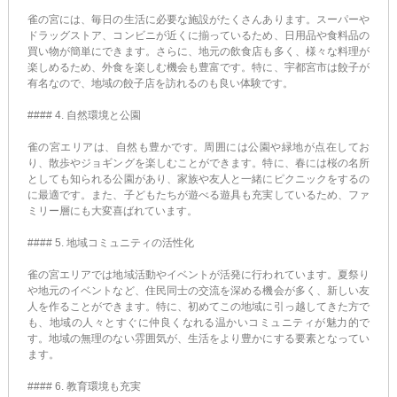
雀の宮には、毎日の生活に必要な施設がたくさんあります。スーパーや
ドラッグストア、コンビニが近くに揃っているため、日用品や食料品の
買い物が簡単にできます。さらに、地元の飲食店も多く、様々な料理が
楽しめるため、外食を楽しむ機会も豊富です。特に、宇都宮市は餃子が
有名なので、地域の餃子店を訪れるのも良い体験です。
#### 4. 自然環境と公園
雀の宮エリアは、自然も豊かです。周囲には公園や緑地が点在してお
り、散歩やジョギングを楽しむことができます。特に、春には桜の名所
としても知られる公園があり、家族や友人と一緒にピクニックをするの
に最適です。また、子どもたちが遊べる遊具も充実しているため、ファ
ミリー層にも大変喜ばれています。
#### 5. 地域コミュニティの活性化
雀の宮エリアでは地域活動やイベントが活発に行われています。夏祭り
や地元のイベントなど、住民同士の交流を深める機会が多く、新しい友
人を作ることができます。特に、初めてこの地域に引っ越してきた方で
も、地域の人々とすぐに仲良くなれる温かいコミュニティが魅力的で
す。地域の無理のない雰囲気が、生活をより豊かにする要素となってい
ます。
#### 6. 教育環境も充実