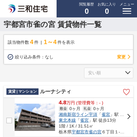
閲覧履歴
お気に入り
メニュー
0
0
宇都宮市雀の宮 賃貸物件一覧
4
1～4
該当物件数
件
件を表示
変更
絞り込み条件：
なし
ルーナシティ
賃貸 | マンション
4.8
万
円
(管理費等：- )
0ヶ月
0ヶ月
敷金
礼金
湘南新宿ライン宇須
「
雀宮
」駅 徒歩13分
東北本線
「
雀宮
」駅 徒歩13分
1階 / 1K / 31.51㎡
栃木県
宇都宮市
雀の宮
６丁目１-１６