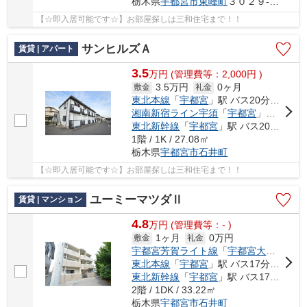
栃木県
宇都宮市
東峰町
３０２９-１２８
【☆即入居可能です☆】お部屋探しは三和住宅まで！！
サンヒルズＡ
賃貸 | アパート
3.5
万
円
(管理費等：2,000円 )
3.5万円
0ヶ月
敷金
礼金
東北本線
「
宇都宮
」駅 バス20分 「岡新田」 停歩5分
湘南新宿ライン宇須
「
宇都宮
」駅 バス20分 「岡新田」 停歩5分
東北新幹線
「
宇都宮
」駅 バス20分 「岡新田」 停歩5分
1階 / 1K / 27.08㎡
栃木県
宇都宮市
石井町
【☆即入居可能です☆】お部屋探しは三和住宅まで！！
ユーミーマツダⅡ
賃貸 | マンション
4.8
万
円
(管理費等：- )
1ヶ月
0万円
敷金
礼金
宇都宮芳賀ライト線
「
宇都宮大学陽東キャンパス
東北本線
「
宇都宮
」駅 バス17分 「工学部前（栃木県）」 停歩12分
東北新幹線
「
宇都宮
」駅 バス17分 「工学部前（栃木県）」 停歩12分
2階 / 1DK / 33.22㎡
栃木県
宇都宮市
石井町