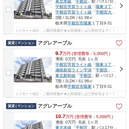
東北本線
「
宇都宮
」駅 バス17分 「越戸（こえご）」 停歩4分
宇都宮芳賀ライト線
「
陽東３丁目
」駅 徒
宇都宮芳賀ライト線
「
宇都宮大学陽東キャンパス
2階 / 2LDK / 61.98㎡
栃木県
宇都宮市
陽東
１丁目9-31
☆リモート紹介・ご案内実施中★お部屋探しは三和住宅まで！！
アグレアーブル
賃貸 | マンション
9.7
万
円
(管理費等：5,000円 )
0万円
1ヶ月
敷金
礼金
宇都宮芳賀ライト線
「
陽東３丁目
」駅 徒
湘南新宿ライン宇須
「
宇都宮
」駅 バス17分 「越戸（こえご）」 停歩4分
東北新幹線
「
宇都宮
」駅 バス17分 「越戸（こえご）」 停歩4分
7階 / 2LDK / 61.98㎡
栃木県
宇都宮市
陽東
１丁目9-31
☆リモート紹介・ご案内実施中★お部屋探しは三和住宅まで！！
アグレアーブル
賃貸 | マンション
10.7
万
円
(管理費等：5,000円 )
0万円
1ヶ月
敷金
礼金
東北本線
「
宇都宮
」駅 バス17分 「越戸（こえご）」 停歩4分