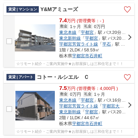
Y&Mアミューズ
賃貸 | マンション
7.4
万
円
(管理費等：- )
1ヶ月
0万円
敷金
礼金
東北本線
「
宇都宮
」駅 バス20分 「岡新田」 停歩10分
東北新幹線
「
宇都宮
」駅 バス20分 「岡新田」 停歩10分
宇都宮芳賀ライト線
「
平石
」駅 徒歩33分
1階 / 2LDK / 58.59㎡
栃木県
宇都宮市
石井町
☆リモート紹介・ご案内実施中★お部屋探しは三和住宅まで！！
コトー・ルシエル Ｃ
賃貸 | アパート
7.5
万
円
(管理費等：4,000円 )
0万円
1ヶ月
敷金
礼金
東北本線
「
宇都宮
」駅 バス16分 「岡西（栃木県）」 停歩11分
宇都宮芳賀ライト線
「
宇都宮大学陽東キャンパス
東北新幹線
「
宇都宮
」駅 バス20分 「岡西（栃木県）」 停歩11分
2階 / 1LDK / 44.67㎡
栃木県
宇都宮市
石井町
☆リモート紹介・ご案内実施中★お部屋探しは三和住宅まで！！