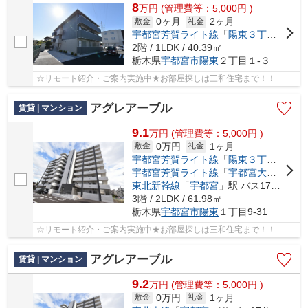
8
万
円
(管理費等：5,000円 )
0ヶ月
2ヶ月
敷金
礼金
宇都宮芳賀ライト線
「
陽東３丁目
」駅 徒
2階 / 1LDK / 40.39㎡
栃木県
宇都宮市
陽東
２丁目１-３
☆リモート紹介・ご案内実施中★お部屋探しは三和住宅まで！！
アグレアーブル
賃貸 | マンション
9.1
万
円
(管理費等：5,000円 )
0万円
1ヶ月
敷金
礼金
宇都宮芳賀ライト線
「
陽東３丁目
」駅 徒
宇都宮芳賀ライト線
「
宇都宮大学陽東キャンパス
東北新幹線
「
宇都宮
」駅 バス17分 「越戸（こえご）」 停歩4分
3階 / 2LDK / 61.98㎡
栃木県
宇都宮市
陽東
１丁目9-31
☆リモート紹介・ご案内実施中★お部屋探しは三和住宅まで！！
アグレアーブル
賃貸 | マンション
9.2
万
円
(管理費等：5,000円 )
0万円
1ヶ月
敷金
礼金