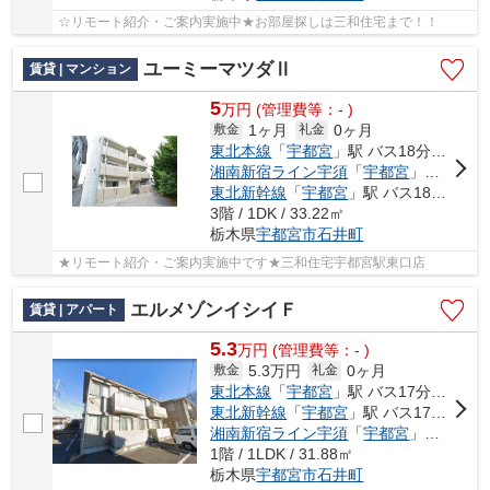
☆リモート紹介・ご案内実施中★お部屋探しは三和住宅まで！！
ユーミーマツダⅡ
賃貸 | マンション
5
万
円
(管理費等：- )
1ヶ月
0ヶ月
敷金
礼金
東北本線
「
宇都宮
」駅 バス18分 「月見ヶ丘児童公園前」 停歩6分
湘南新宿ライン宇須
「
宇都宮
」駅 バス18分 「月見ヶ丘児童公園前」 停歩6分
東北新幹線
「
宇都宮
」駅 バス18分 「月見ヶ丘児童公園前」 停歩6分
3階 / 1DK / 33.22㎡
栃木県
宇都宮市
石井町
★リモート紹介・ご案内実施中です★三和住宅宇都宮駅東口店
エルメゾンイシイＦ
賃貸 | アパート
5.3
万
円
(管理費等：- )
5.3万円
0ヶ月
敷金
礼金
東北本線
「
宇都宮
」駅 バス17分 「こえご」 停歩8分
東北新幹線
「
宇都宮
」駅 バス17分 「こえご」 停歩8分
湘南新宿ライン宇須
「
宇都宮
」駅 バス17分 「こえご」 停歩8分
1階 / 1LDK / 31.88㎡
栃木県
宇都宮市
石井町