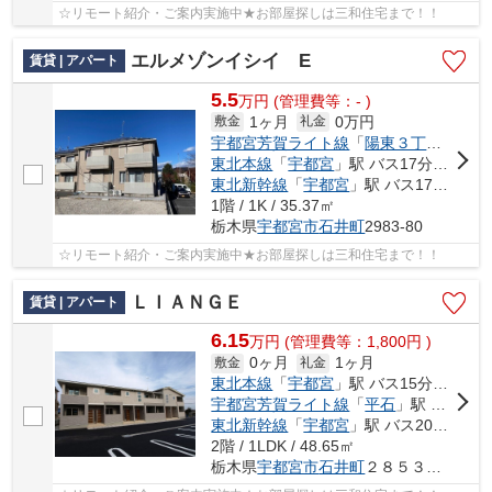
☆リモート紹介・ご案内実施中★お部屋探しは三和住宅まで！！
エルメゾンイシイ E
賃貸 | アパート
5.5
万
円
(管理費等：- )
1ヶ月
0万円
敷金
礼金
宇都宮芳賀ライト線
「
陽東３丁目
」駅 徒
東北本線
「
宇都宮
」駅 バス17分 「こえご」 停歩8分
東北新幹線
「
宇都宮
」駅 バス17分 「こえご」 停歩8分
1階 / 1K / 35.37㎡
栃木県
宇都宮市
石井町
2983-80
☆リモート紹介・ご案内実施中★お部屋探しは三和住宅まで！！
ＬＩＡＮＧＥ
賃貸 | アパート
6.15
万
円
(管理費等：1,800円 )
0ヶ月
1ヶ月
敷金
礼金
東北本線
「
宇都宮
」駅 バス15分 「工学部前」 停歩12分
宇都宮芳賀ライト線
「
平石
」駅 徒歩20分
東北新幹線
「
宇都宮
」駅 バス20分 「岡西（栃木県）」 停歩4分
2階 / 1LDK / 48.65㎡
栃木県
宇都宮市
石井町
２８５３番９