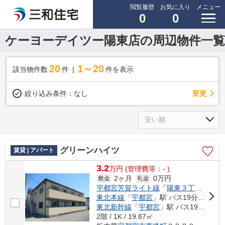
閲覧履歴
お気に入り
メニュー
0
0
ケーヨーデイツー陽東店の周辺物件一覧
20
1～20
該当物件数
件
件を表示
変更
絞り込み条件：
なし
グリーンハイツ
賃貸 | アパート
3.2
万
円
(管理費等：- )
2ヶ月
0万円
敷金
礼金
宇都宮芳賀ライト線
「
陽東３丁目
」駅 徒
東北本線
「
宇都宮
」駅 バス19分 「こえご」 停歩4分
東北新幹線
「
宇都宮
」駅 バス19分 「こえご」 停歩4分
2階 / 1K / 19.87㎡