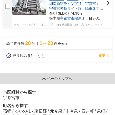
湘南新宿ライン宇須
「
宇都宮
」駅 バス17分 「越戸（こえご）」 停歩4分
宇都宮芳賀ライト線
「
陽東３丁目
」駅 徒
4階 / 3LDK / 74.98㎡
栃木県
宇都宮市
陽東
１丁目9-31
☆リモート紹介・ご案内実施中★お部屋探しは三和住宅まで！！
20
1～20
該当物件数
件
件を表示
変更
絞り込み条件：
なし
ページトップへ
市区町村から探す
宇都宮市
町名から探す
宿郷
/
ゆいの杜
/
東宿郷
/
元今泉
/
中今泉
/
石井町
/
泉町
/