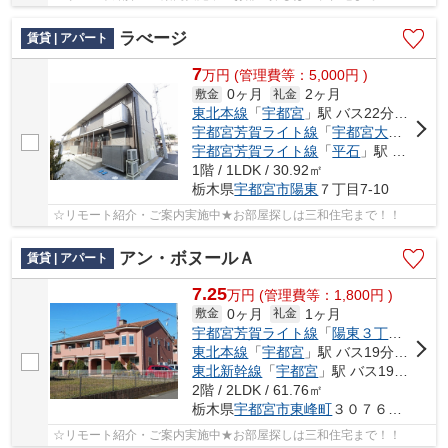
ラべージ
賃貸 | アパート
7
万
円
(管理費等：5,000円 )
0ヶ月
2ヶ月
敷金
礼金
東北本線
「
宇都宮
」駅 バス22分 「岡新田」 停歩3分
宇都宮芳賀ライト線
「
宇都宮大学陽東キャンパス
宇都宮芳賀ライト線
「
平石
」駅 徒歩19分
1階 / 1LDK / 30.92㎡
栃木県
宇都宮市
陽東
７丁目7-10
☆リモート紹介・ご案内実施中★お部屋探しは三和住宅まで！！
アン・ボヌールＡ
賃貸 | アパート
7.25
万
円
(管理費等：1,800円 )
0ヶ月
1ヶ月
敷金
礼金
宇都宮芳賀ライト線
「
陽東３丁目
」駅 徒
東北本線
「
宇都宮
」駅 バス19分 「こえご」 停歩5分
東北新幹線
「
宇都宮
」駅 バス19分 「こえご」 停歩5分
2階 / 2LDK / 61.76㎡
栃木県
宇都宮市
東峰町
３０７６番地３
☆リモート紹介・ご案内実施中★お部屋探しは三和住宅まで！！