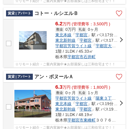
☆リモート紹介・ご案内実施中★お部屋探しは三和住宅まで！！
コトー・ルシエルＢ
賃貸 | アパート
6.2
万
円
(管理費等：3,500円 )
0万円
0ヶ月
敷金
礼金
東北本線
「
宇都宮
」駅 バス17分 「工学部前（栃木県）」 停歩11分
東北新幹線
「
宇都宮
」駅 バス17分 「工学部前（栃木県）」 停歩11分
宇都宮芳賀ライト線
「
宇都宮大学陽東キャンパス
1階 / 1LDK / 45.33㎡
栃木県
宇都宮市
石井町
☆リモート紹介・ご案内実施中★お部屋探しは三和住宅まで！！
アン・ボヌールＡ
賃貸 | アパート
6.3
万
円
(管理費等：1,800円 )
0ヶ月
1ヶ月
敷金
礼金
宇都宮芳賀ライト線
「
陽東３丁目
」駅 徒
東北本線
「
宇都宮
」駅 バス19分 「こえご」 停歩5分
東北新幹線
「
宇都宮
」駅 バス19分 「こえご」 停歩5分
1階 / 1LDK / 48.19㎡
栃木県
宇都宮市
東峰町
３０７６番地３
☆リモート紹介・ご案内実施中★お部屋探しは三和住宅まで！！