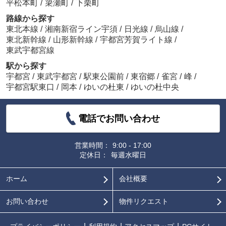
平松本町
/
簗瀬町
/
下栗町
路線から探す
東北本線
/
湘南新宿ライン宇須
/
日光線
/
烏山線
/
東北新幹線
/
山形新幹線
/
宇都宮芳賀ライト線
/
東武宇都宮線
駅から探す
宇都宮
/
東武宇都宮
/
駅東公園前
/
東宿郷
/
雀宮
/
峰
/
宇都宮駅東口
/
岡本
/
ゆいの杜東
/
ゆいの杜中央
電話でお問い合わせ
営業時間：
9:00 - 17:00
定休日：
毎週水曜日
ホーム
会社概要
お問い合わせ
物件リクエスト