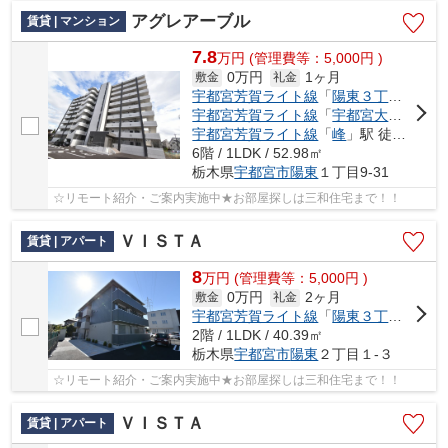
アグレアーブル
賃貸 | マンション
7.8
万
円
(管理費等：5,000円 )
0万円
1ヶ月
敷金
礼金
宇都宮芳賀ライト線
「
陽東３丁目
」駅 徒
宇都宮芳賀ライト線
「
宇都宮大学陽東キャンパス
宇都宮芳賀ライト線
「
峰
」駅 徒歩18分
6階 / 1LDK / 52.98㎡
栃木県
宇都宮市
陽東
１丁目9-31
☆リモート紹介・ご案内実施中★お部屋探しは三和住宅まで！！
ＶＩＳＴＡ
賃貸 | アパート
8
万
円
(管理費等：5,000円 )
0万円
2ヶ月
敷金
礼金
宇都宮芳賀ライト線
「
陽東３丁目
」駅 徒
2階 / 1LDK / 40.39㎡
栃木県
宇都宮市
陽東
２丁目１-３
☆リモート紹介・ご案内実施中★お部屋探しは三和住宅まで！！
ＶＩＳＴＡ
賃貸 | アパート