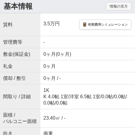
基本情報
情報の見方
3.5万円
賃料
初期費用シミュレーション
管理費等
-
敷金(保証金)
0ヶ月(0ヶ月)
礼金
0ヶ月
償却 / 敷引
0ヶ月 / -
1K
間取り / 詳細
K 4.0帖 1室
/
洋室 6.5帖 1室
/
0.0帖
/
0.0帖
/
0.0帖
/
0.0帖
面積 /
23.40㎡ / -
バルコニー面積
向き
南東