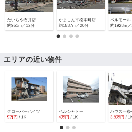
たいらや石井店
かましん平松本町店
ベルモール
約951m／12分
約1537m／20分
約1928m／
エリアの近い物件
クローバーハイツ
ベルシャトー
ハウス一条
5
万
円
/ 1K
4
万
円
/ 1K
3.8
万
円
/ 1