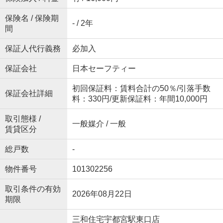
保険名 / 保険期
- / 2年
間
保証人代行義務
必加入
保証会社
日本セーフティー
初回保証料：賃料合計の50％/引落手数
保証会社詳細
料：330円/更新保証料：年間10,000円
取引態様 /
一般媒介 / 一般
賃貸区分
総戸数
-
物件番号
101302256
取引条件の有効
2026年08月22日
期限
三和住宅宇都宮駅東口店