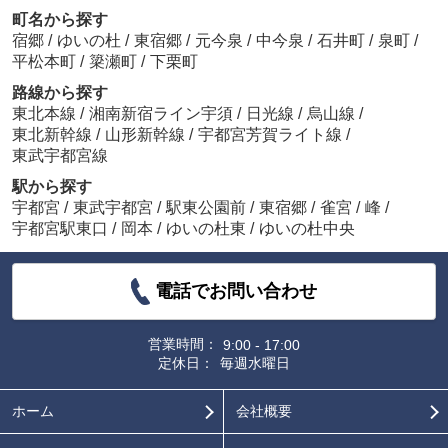
町名から探す
宿郷
/
ゆいの杜
/
東宿郷
/
元今泉
/
中今泉
/
石井町
/
泉町
/
平松本町
/
簗瀬町
/
下栗町
路線から探す
東北本線
/
湘南新宿ライン宇須
/
日光線
/
烏山線
/
東北新幹線
/
山形新幹線
/
宇都宮芳賀ライト線
/
東武宇都宮線
駅から探す
宇都宮
/
東武宇都宮
/
駅東公園前
/
東宿郷
/
雀宮
/
峰
/
宇都宮駅東口
/
岡本
/
ゆいの杜東
/
ゆいの杜中央
電話でお問い合わせ
営業時間：
9:00 - 17:00
定休日：
毎週水曜日
ホーム
会社概要