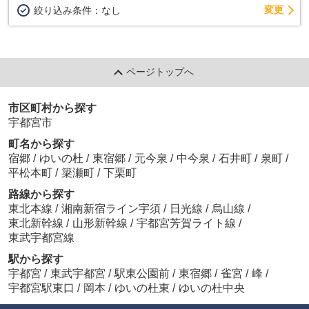
変更
絞り込み条件：
なし
ページトップへ
市区町村から探す
宇都宮市
町名から探す
宿郷
/
ゆいの杜
/
東宿郷
/
元今泉
/
中今泉
/
石井町
/
泉町
/
平松本町
/
簗瀬町
/
下栗町
路線から探す
東北本線
/
湘南新宿ライン宇須
/
日光線
/
烏山線
/
東北新幹線
/
山形新幹線
/
宇都宮芳賀ライト線
/
東武宇都宮線
駅から探す
宇都宮
/
東武宇都宮
/
駅東公園前
/
東宿郷
/
雀宮
/
峰
/
宇都宮駅東口
/
岡本
/
ゆいの杜東
/
ゆいの杜中央