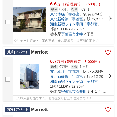
6.6
万
円
(管理費等：3,500円 )
0万円
0万円
敷金
礼金
東北本線
「
宇都宮
」駅 徒歩34分
東北新幹線
「
宇都宮
」駅 バス17分 「こえご」 停歩8分
湘南新宿ライン宇須
「
宇都宮
」駅 バス17分 「こえご」 停歩8分
2階 / 1LDK / 42.79㎡
栃木県
宇都宮市
東峰
２丁目
☆リモート紹介・ご案内実施中★お部屋探しは三和住宅まで！！
Marriott
賃貸 | アパート
6.7
万
円
(管理費等：3,000円 )
0万円
1ヶ月
敷金
礼金
東北本線
「
宇都宮
」駅 バス28分 「ミツトヨ前」 停歩8分
東北新幹線
「
宇都宮
」駅 バス28分 「ミツトヨ前」 停歩8分
湘南新宿ライン宇須
「
宇都宮
」駅 バス28分 「ミツトヨ前」 停歩8分
1階 / 1LDK / 32.70㎡
栃木県
宇都宮市
石井町
３４１４-２６２
【☆即入居可能です☆】お部屋探しは三和住宅まで！！
Marriott
賃貸 | アパート