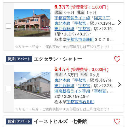
6.3
万
円
(管理費等：1,800円 )
0ヶ月
1ヶ月
敷金
礼金
宇都宮芳賀ライト線
「
陽東３丁目
」駅 徒
東北本線
「
宇都宮
」駅 バス19分 「こえご」 停歩5分
東北新幹線
「
宇都宮
」駅 バス19分 「こえご」 停歩5分
1階 / 1LDK / 48.19㎡
栃木県
宇都宮市
東峰町
３０７６番地３
☆リモート紹介・ご案内実施中★お部屋探しは三和住宅まで！！
エクセラン・シャトー
賃貸 | アパート
6.4
万
円
(管理費等：3,000円 )
6.6万円
0ヶ月
敷金
礼金
東北本線
「
宇都宮
」駅 徒歩57分
東北新幹線
「
宇都宮
」駅 バス28分 「ミツトヨ前」 停歩25分
湘南新宿ライン宇須
「
宇都宮
」駅 バス28分 「ミツトヨ前」 停歩25分
2階 / 2DK / 59.19㎡
栃木県
宇都宮市
石井町
☆リモート紹介・ご案内実施中★お部屋探しは三和住宅まで！！
イーストヒルズ 七番館
賃貸 | アパート