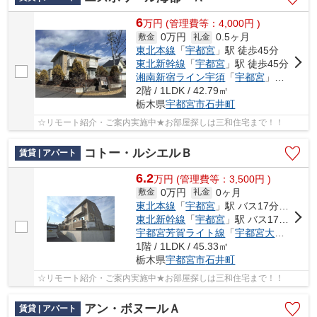
6
万
円
(管理費等：4,000円 )
0万円
0.5ヶ月
敷金
礼金
東北本線
「
宇都宮
」駅 徒歩45分
東北新幹線
「
宇都宮
」駅 徒歩45分
湘南新宿ライン宇須
「
宇都宮
」駅 徒歩45分
2階 / 1LDK / 42.79㎡
栃木県
宇都宮市
石井町
☆リモート紹介・ご案内実施中★お部屋探しは三和住宅まで！！
コトー・ルシエルＢ
賃貸 | アパート
6.2
万
円
(管理費等：3,500円 )
0万円
0ヶ月
敷金
礼金
東北本線
「
宇都宮
」駅 バス17分 「工学部前（栃木県）」 停歩11分
東北新幹線
「
宇都宮
」駅 バス17分 「工学部前（栃木県）」 停歩11分
宇都宮芳賀ライト線
「
宇都宮大学陽東キャンパス
1階 / 1LDK / 45.33㎡
栃木県
宇都宮市
石井町
☆リモート紹介・ご案内実施中★お部屋探しは三和住宅まで！！
アン・ボヌールＡ
賃貸 | アパート