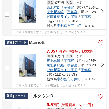
0万円
1ヶ月
敷金
礼金
東北本線
「
宇都宮
」駅 バス28分 「ミツトヨ前」 停歩8分
東北新幹線
「
宇都宮
」駅 バス28分 「ミツトヨ前」 停歩8分
湘南新宿ライン宇須
「
宇都宮
」駅 バス28分 「ミツトヨ前」 停歩8分
3階 / 1LDK / 32.70㎡
栃木県
宇都宮市
石井町
３４１４-２６２
【☆即入居可能です☆】お部屋探しは三和住宅まで！！
Marriott
賃貸 | アパート
7.35
万
円
(管理費等：3,000円 )
0万円
1ヶ月
敷金
礼金
東北本線
「
宇都宮
」駅 バス28分 「ミツトヨ前」 停歩8分
東北新幹線
「
宇都宮
」駅 バス28分 「ミツトヨ前」 停歩8分
湘南新宿ライン宇須
「
宇都宮
」駅 バス28分 「ミツトヨ前」 停歩8分
3階 / 1LDK / 33.53㎡
栃木県
宇都宮市
石井町
３４１４-２６２
【☆即入居可能です☆】お部屋探しは三和住宅まで！！
エルタウンＤ
賃貸 | アパート
9.5
万
円
(管理費等：5,000円 )