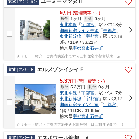
ユーミーマツダⅡ
賃貸 | マンション
5
万
円
(管理費等：- )
1ヶ月
0ヶ月
敷金
礼金
東北本線
「
宇都宮
」駅 バス18分 「月見ヶ丘児童公園前」 停歩6分
湘南新宿ライン宇須
「
宇都宮
」駅 バス18分 「月見ヶ丘児童公園前」 停歩6分
東北新幹線
「
宇都宮
」駅 バス18分 「月見ヶ丘児童公園前」 停歩6分
3階 / 1DK / 33.22㎡
栃木県
宇都宮市
石井町
★リモート紹介・ご案内実施中です★三和住宅宇都宮駅東口店
エルメゾンイシイＦ
賃貸 | アパート
5.3
万
円
(管理費等：- )
5.3万円
0ヶ月
敷金
礼金
東北本線
「
宇都宮
」駅 バス17分 「こえご」 停歩8分
東北新幹線
「
宇都宮
」駅 バス17分 「こえご」 停歩8分
湘南新宿ライン宇須
「
宇都宮
」駅 バス17分 「こえご」 停歩8分
1階 / 1LDK / 31.88㎡
栃木県
宇都宮市
石井町
☆リモート紹介・ご案内実施中★お部屋探しは三和住宅まで！！
エスポワール海都 Ａ
賃貸 | アパート