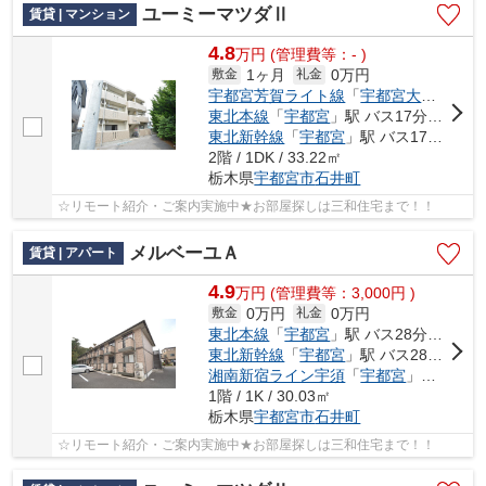
ユーミーマツダⅡ
賃貸 | マンション
4.8
万
円
(管理費等：- )
1ヶ月
0万円
敷金
礼金
宇都宮芳賀ライト線
「
宇都宮大学陽東キャンパス
東北本線
「
宇都宮
」駅 バス17分 「工学部前（栃木県）」 停歩12分
東北新幹線
「
宇都宮
」駅 バス17分 「工学部前（栃木県）」 停歩12分
2階 / 1DK / 33.22㎡
栃木県
宇都宮市
石井町
☆リモート紹介・ご案内実施中★お部屋探しは三和住宅まで！！
メルベーユＡ
賃貸 | アパート
4.9
万
円
(管理費等：3,000円 )
0万円
0万円
敷金
礼金
東北本線
「
宇都宮
」駅 バス28分 「ミツトヨ前」 停歩8分
東北新幹線
「
宇都宮
」駅 バス28分 「ミツトヨ前」 停歩11分
湘南新宿ライン宇須
「
宇都宮
」駅 バス28分 「ミツトヨ前」 停歩11分
1階 / 1K / 30.03㎡
栃木県
宇都宮市
石井町
☆リモート紹介・ご案内実施中★お部屋探しは三和住宅まで！！