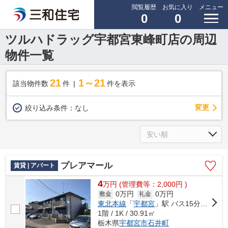
閲覧履歴
お気に入り
メニュー
0
0
ツルハドラッグ宇都宮東峰町店の周辺
物件一覧
21
1～21
該当物件数
件
件を表示
変更
絞り込み条件：
なし
プレアマール
賃貸 | アパート
4
万
円
(管理費等：2,000円 )
0万円
0万円
敷金
礼金
東北本線
「
宇都宮
」駅 バス15分 「月見ヶ丘児童公園前」 停歩1分
1階 / 1K / 30.91㎡
栃木県
宇都宮市
石井町