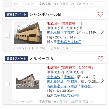
☆リモート紹介・ご案内実施中★お部屋探しは三和住宅まで！！
シャンポワールB
賃貸 | アパート
4.2
万
円
(管理費等：- )
0ヶ月
0ヶ月
敷金
礼金
東北本線
「
宇都宮
」駅 バス17分 「月見が丘児童公園前」 停歩4分
1階 / 2DK / 23.14㎡
栃木県
宇都宮市
東峰町
お部屋探しは【三和住宅】へお任せください！
メルベーユＡ
賃貸 | アパート
4.6
万
円
(管理費等：3,000円 )
0万円
0万円
敷金
礼金
東北本線
「
宇都宮
」駅 バス28分 「ミツトヨ前」 停歩8分
東北新幹線
「
宇都宮
」駅 バス28分 「ミツトヨ前」 停歩11分
湘南新宿ライン宇須
「
宇都宮
」駅 バス28分 「ミツトヨ前」 停歩11分
1階 / 1K / 30.03㎡
栃木県
宇都宮市
石井町
☆リモート紹介・ご案内実施中★お部屋探しは三和住宅まで！！