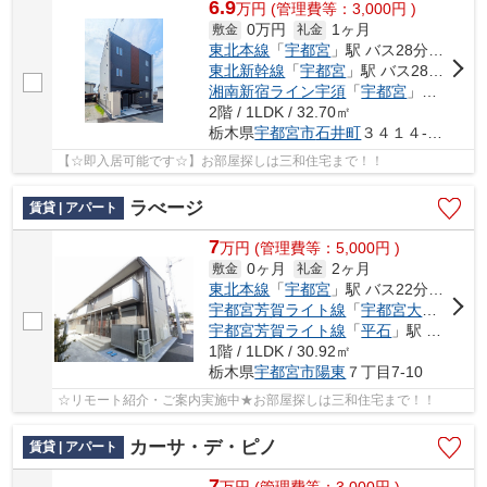
6.9
万
円
(管理費等：3,000円 )
0万円
1ヶ月
敷金
礼金
東北本線
「
宇都宮
」駅 バス28分 「ミツトヨ前」 停歩8分
東北新幹線
「
宇都宮
」駅 バス28分 「ミツトヨ前」 停歩8分
湘南新宿ライン宇須
「
宇都宮
」駅 バス28分 「ミツトヨ前」 停歩8分
2階 / 1LDK / 32.70㎡
栃木県
宇都宮市
石井町
３４１４-２６２
【☆即入居可能です☆】お部屋探しは三和住宅まで！！
ラべージ
賃貸 | アパート
7
万
円
(管理費等：5,000円 )
0ヶ月
2ヶ月
敷金
礼金
東北本線
「
宇都宮
」駅 バス22分 「岡新田」 停歩3分
宇都宮芳賀ライト線
「
宇都宮大学陽東キャンパス
宇都宮芳賀ライト線
「
平石
」駅 徒歩19分
1階 / 1LDK / 30.92㎡
栃木県
宇都宮市
陽東
７丁目7-10
☆リモート紹介・ご案内実施中★お部屋探しは三和住宅まで！！
カーサ・デ・ピノ
賃貸 | アパート
7
万
円
(管理費等：3,000円 )