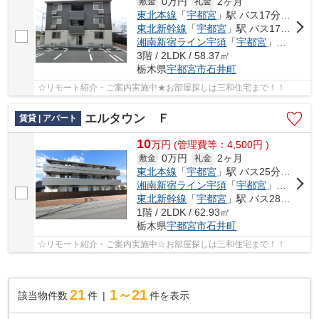
0万円
2ヶ月
敷金
礼金
東北本線
「
宇都宮
」駅 バス17分 「卸団地西」 停歩3分
東北新幹線
「
宇都宮
」駅 バス17分 「卸団地西」 停歩3分
湘南新宿ライン宇須
「
宇都宮
」駅 バス17分 「卸団地西」 停歩3分
3階 / 2LDK / 58.37㎡
栃木県
宇都宮市
石井町
☆リモート紹介・ご案内実施中★お部屋探しは三和住宅まで！！
エルタウン Ｆ
賃貸 | アパート
10
万
円
(管理費等：4,500円 )
0万円
2ヶ月
敷金
礼金
東北本線
「
宇都宮
」駅 バス25分 「ミツトヨ前」 停歩7分
湘南新宿ライン宇須
「
宇都宮
」駅 バス25分 「ミツトヨ前」 停歩7分
東北新幹線
「
宇都宮
」駅 バス28分 「ミツトヨ前」 停歩7分
1階 / 2LDK / 62.93㎡
栃木県
宇都宮市
石井町
☆リモート紹介・ご案内実施中☆お部屋探しは三和住宅まで！！
21
1～21
該当物件数
件
件を表示