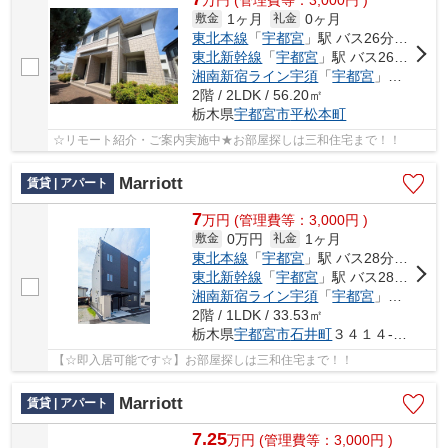
1ヶ月
0ヶ月
敷金
礼金
東北本線
「
宇都宮
」駅 バス26分 「平松神社前」 停歩14分
東北新幹線
「
宇都宮
」駅 バス26分 「平松神社前」 停歩14分
湘南新宿ライン宇須
「
宇都宮
」駅 バス26分 「平松神社前」 停歩14分
2階 / 2LDK / 56.20㎡
栃木県
宇都宮市
平松本町
☆リモート紹介・ご案内実施中★お部屋探しは三和住宅まで！！
Marriott
賃貸 | アパート
7
万
円
(管理費等：3,000円 )
0万円
1ヶ月
敷金
礼金
東北本線
「
宇都宮
」駅 バス28分 「ミツトヨ前」 停歩8分
東北新幹線
「
宇都宮
」駅 バス28分 「ミツトヨ前」 停歩8分
湘南新宿ライン宇須
「
宇都宮
」駅 バス28分 「ミツトヨ前」 停歩8分
2階 / 1LDK / 33.53㎡
栃木県
宇都宮市
石井町
３４１４-２６２
【☆即入居可能です☆】お部屋探しは三和住宅まで！！
Marriott
賃貸 | アパート
7.25
万
円
(管理費等：3,000円 )