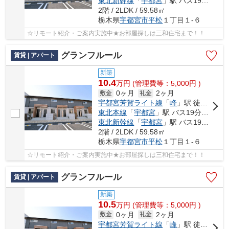
東北新幹線
「
宇都宮
」駅 バス19分 「平松本町公民館」 停歩4分
2階 / 2LDK / 59.58㎡
栃木県
宇都宮市
平松
１丁目１-６
☆リモート紹介・ご案内実施中★お部屋探しは三和住宅まで！！
グランフルール
賃貸 | アパート
新築
10.4
万
円
(管理費等：5,000円 )
0ヶ月
2ヶ月
敷金
礼金
宇都宮芳賀ライト線
「
峰
」駅 徒歩28分
東北本線
「
宇都宮
」駅 バス19分 「平松本町公民館」 停歩4分
東北新幹線
「
宇都宮
」駅 バス19分 「平松本町公民館」 停歩4分
2階 / 2LDK / 59.58㎡
栃木県
宇都宮市
平松
１丁目１-６
☆リモート紹介・ご案内実施中★お部屋探しは三和住宅まで！！
グランフルール
賃貸 | アパート
新築
10.5
万
円
(管理費等：5,000円 )
0ヶ月
2ヶ月
敷金
礼金
宇都宮芳賀ライト線
「
峰
」駅 徒歩28分