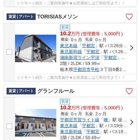
☆リモート紹介・ご案内実施中★お部屋探しは三和住宅まで！！
TORISIASメソン
賃貸 | アパート
新築
10.2
万
円
(管理費等：5,000円 )
0ヶ月
0ヶ月
敷金
礼金
東北本線
「
宇都宮
」駅 バス26分 「平松神社前」 停歩6分
東北新幹線
「
宇都宮
」駅 バス26分 「平松神社前」 停歩6分
湘南新宿ライン宇須
「
宇都宮
」駅 バス26分 「平松神社前」 停歩6分
2階 / 2LDK / 59.99㎡
栃木県
宇都宮市
平松
３丁目8番24号
☆リモート紹介・ご案内実施中★お部屋探しは三和住宅まで！！
グランフルール
賃貸 | アパート
新築
10.2
万
円
(管理費等：5,000円 )
0ヶ月
2ヶ月
敷金
礼金
宇都宮芳賀ライト線
「
峰
」駅 徒歩28分
東北本線
「
宇都宮
」駅 バス19分 「平松本町公民館」 停歩4分
東北新幹線
「
宇都宮
」駅 バス19分 「平松本町公民館」 停歩4分
1階 / 2LDK / 50.69㎡