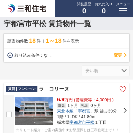
閲覧履歴
お気に入り
メニュー
0
0
宇都宮市平松 賃貸物件一覧
18
1～18
該当物件数
件
件を表示
変更
絞り込み条件：
なし
ラ コリーヌ
賃貸 | マンション
6.9
万
円
(管理費等：4,000円 )
1ヶ月
0ヶ月
敷金
礼金
東北本線
「
宇都宮
」駅 徒歩39分
1階 / 1LDK / 41.80㎡
栃木県
宇都宮市
平松
１丁目
☆リモート紹介・ご案内実施中★お部屋探しは三和住宅まで！！