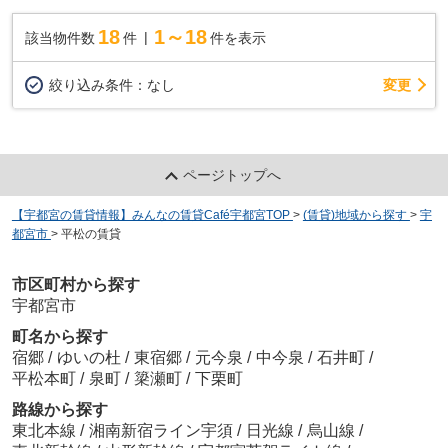
18
1～18
該当物件数
件
件を表示
変更
絞り込み条件：
なし
ページトップへ
【宇都宮の賃貸情報】みんなの賃貸Café宇都宮TOP
>
(賃貸)地域から探す
>
宇
都宮市
>
平松の賃貸
市区町村から探す
宇都宮市
町名から探す
宿郷
/
ゆいの杜
/
東宿郷
/
元今泉
/
中今泉
/
石井町
/
平松本町
/
泉町
/
簗瀬町
/
下栗町
路線から探す
東北本線
/
湘南新宿ライン宇須
/
日光線
/
烏山線
/