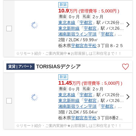
新築
10.9
万
円
(管理費等：5,000円 )
0ヶ月
2ヶ月
敷金
礼金
東北本線
「
宇都宮
」駅 バス26分 「平松神社前」 停歩6分
東北新幹線
「
宇都宮
」駅 バス26分 「平松神社前」 停歩6分
湘南新宿ライン宇須
「
宇都宮
」駅 バス26分 「平松神社前」 停歩6分
2階 / 2LDK / 59.99㎡
栃木県
宇都宮市
平松
３丁目８-２５
☆リモート紹介・ご案内実施中★お部屋探しは三和住宅まで！！
TORISIASデクシア
賃貸 | アパート
新築
11.45
万
円
(管理費等：5,000円 )
0ヶ月
2ヶ月
敷金
礼金
東北本線
「
宇都宮
」駅 バス26分 「平松神社前」 停歩6分
東北新幹線
「
宇都宮
」駅 バス26分 「平松神社前」 停歩6分
湘南新宿ライン宇須
「
宇都宮
」駅 バス26分 「平松神社前」 停歩6分
3階 / 2LDK / 55.04㎡
栃木県
宇都宮市
平松
３丁目8番24号
☆リモート紹介・ご案内実施中★お部屋探しは三和住宅まで！！