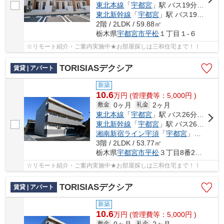
東北本線
「
宇都宮
」駅 バス19分 「平松本町公民館」 停歩4分
東北新幹線
「
宇都宮
」駅 バス19分 「平松本町公民館」 停歩4分
2階 / 2LDK / 59.88㎡
栃木県
宇都宮市
平松
１丁目１-６
☆リモート紹介・ご案内実施中★お部屋探しは三和住宅まで！！
TORISIASデクシア
賃貸 | アパート
新築
10.6
万
円
(管理費等：5,000円 )
0ヶ月
2ヶ月
敷金
礼金
東北本線
「
宇都宮
」駅 バス26分 「平松神社前」 停歩6分
東北新幹線
「
宇都宮
」駅 バス26分 「平松神社前」 停歩6分
湘南新宿ライン宇須
「
宇都宮
」駅 バス26分 「平松神社前」 停歩6分
3階 / 2LDK / 53.77㎡
栃木県
宇都宮市
平松
３丁目8番24号
☆リモート紹介・ご案内実施中★お部屋探しは三和住宅まで！！
TORISIASデクシア
賃貸 | アパート
新築
10.6
万
円
(管理費等：5,000円 )
0ヶ月
2ヶ月
敷金
礼金