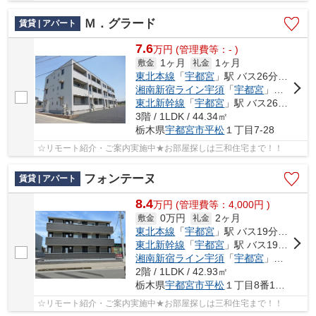
Ｍ．グラード
賃貸 | アパート
7.6
万
円
(管理費等：- )
1ヶ月
1ヶ月
敷金
礼金
東北本線
「
宇都宮
」駅 バス26分 「平松神社前」 停歩4分
湘南新宿ライン宇須
「
宇都宮
」駅 バス26分 「平松神社前」 停歩4分
東北新幹線
「
宇都宮
」駅 バス26分 「平松神社前」 停歩4分
3階 / 1LDK / 44.34㎡
栃木県
宇都宮市
平松
１丁目7-28
☆リモート紹介・ご案内実施中★お部屋探しは三和住宅まで！！
フォンテーヌ
賃貸 | アパート
8.4
万
円
(管理費等：4,000円 )
0万円
2ヶ月
敷金
礼金
東北本線
「
宇都宮
」駅 バス19分 「平松本町公民館」 停歩8分
東北新幹線
「
宇都宮
」駅 バス19分 「平松本町公民館」 停歩8分
湘南新宿ライン宇須
「
宇都宮
」駅 バス19分 「平松本町公民館」 停歩8分
2階 / 1LDK / 42.93㎡
栃木県
宇都宮市
平松
１丁目8番14号
☆リモート紹介・ご案内実施中★お部屋探しは三和住宅まで！！