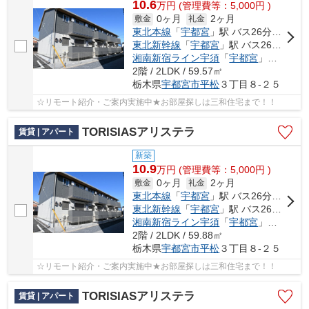
10.6
万
円
(管理費等：5,000円 )
0ヶ月
2ヶ月
敷金
礼金
東北本線
「
宇都宮
」駅 バス26分 「平松神社前」 停歩6分
東北新幹線
「
宇都宮
」駅 バス26分 「平松神社前」 停歩6分
湘南新宿ライン宇須
「
宇都宮
」駅 バス26分 「平松神社前」 停歩6分
2階 / 2LDK / 59.57㎡
栃木県
宇都宮市
平松
３丁目８-２５
☆リモート紹介・ご案内実施中★お部屋探しは三和住宅まで！！
TORISIASアリステラ
賃貸 | アパート
新築
10.9
万
円
(管理費等：5,000円 )
0ヶ月
2ヶ月
敷金
礼金
東北本線
「
宇都宮
」駅 バス26分 「平松神社前」 停歩6分
東北新幹線
「
宇都宮
」駅 バス26分 「平松神社前」 停歩6分
湘南新宿ライン宇須
「
宇都宮
」駅 バス26分 「平松神社前」 停歩6分
2階 / 2LDK / 59.88㎡
栃木県
宇都宮市
平松
３丁目８-２５
☆リモート紹介・ご案内実施中★お部屋探しは三和住宅まで！！
TORISIASアリステラ
賃貸 | アパート