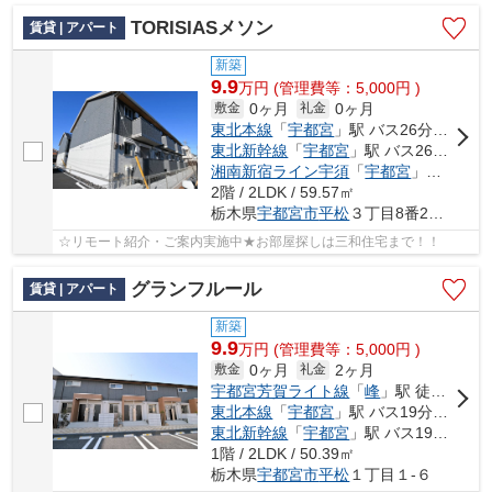
TORISIASメソン
賃貸 | アパート
新築
9.9
万
円
(管理費等：5,000円 )
0ヶ月
0ヶ月
敷金
礼金
東北本線
「
宇都宮
」駅 バス26分 「平松神社前」 停歩6分
東北新幹線
「
宇都宮
」駅 バス26分 「平松神社前」 停歩6分
湘南新宿ライン宇須
「
宇都宮
」駅 バス26分 「平松神社前」 停歩6分
2階 / 2LDK / 59.57㎡
栃木県
宇都宮市
平松
３丁目8番24号
☆リモート紹介・ご案内実施中★お部屋探しは三和住宅まで！！
グランフルール
賃貸 | アパート
新築
9.9
万
円
(管理費等：5,000円 )
0ヶ月
2ヶ月
敷金
礼金
宇都宮芳賀ライト線
「
峰
」駅 徒歩28分
東北本線
「
宇都宮
」駅 バス19分 「平松本町公民館」 停歩4分
東北新幹線
「
宇都宮
」駅 バス19分 「平松本町公民館」 停歩4分
1階 / 2LDK / 50.39㎡
栃木県
宇都宮市
平松
１丁目１-６