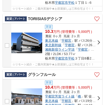
栃木県
宇都宮市
平松
１丁目１-６
☆リモート紹介・ご案内実施中★お部屋探しは三和住宅まで！！
TORISIASデクシア
賃貸 | アパート
新築
10.3
万
円
(管理費等：5,000円 )
0ヶ月
2ヶ月
敷金
礼金
東北本線
「
宇都宮
」駅 バス26分 「平松神社前」 停歩6分
東北新幹線
「
宇都宮
」駅 バス26分 「平松神社前」 停歩6分
湘南新宿ライン宇須
「
宇都宮
」駅 バス26分 「平松神社前」 停歩6分
2階 / 2LDK / 53.77㎡
栃木県
宇都宮市
平松
３丁目8番24号
☆リモート紹介・ご案内実施中★お部屋探しは三和住宅まで！！
グランフルール
賃貸 | アパート
新築
10.4
万
円
(管理費等：5,000円 )
0ヶ月
2ヶ月
敷金
礼金
宇都宮芳賀ライト線
「
峰
」駅 徒歩28分
東北本線
「
宇都宮
」駅 バス19分 「平松本町公民館」 停歩4分