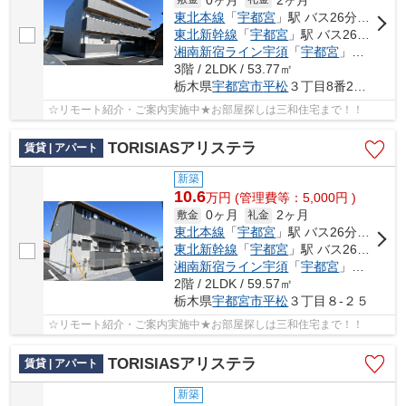
東北本線
「
宇都宮
」駅 バス26分 「平松神社前」 停歩6分
東北新幹線
「
宇都宮
」駅 バス26分 「平松神社前」 停歩6分
湘南新宿ライン宇須
「
宇都宮
」駅 バス26分 「平松神社前」 停歩6分
3階 / 2LDK / 53.77㎡
栃木県
宇都宮市
平松
３丁目8番24号
☆リモート紹介・ご案内実施中★お部屋探しは三和住宅まで！！
TORISIASアリステラ
賃貸 | アパート
新築
10.6
万
円
(管理費等：5,000円 )
0ヶ月
2ヶ月
敷金
礼金
東北本線
「
宇都宮
」駅 バス26分 「平松神社前」 停歩6分
東北新幹線
「
宇都宮
」駅 バス26分 「平松神社前」 停歩6分
湘南新宿ライン宇須
「
宇都宮
」駅 バス26分 「平松神社前」 停歩6分
2階 / 2LDK / 59.57㎡
栃木県
宇都宮市
平松
３丁目８-２５
☆リモート紹介・ご案内実施中★お部屋探しは三和住宅まで！！
TORISIASアリステラ
賃貸 | アパート
新築