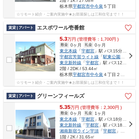
2階 / 1K / 27.08㎡
栃木県
宇都宮市
中今泉
５丁目
☆リモート紹介・ご案内実施中★お部屋探しは三和住宅まで！！
エスポワール壱番館
賃貸 | アパート
5.3
万
円
(管理費等：1,700円 )
0ヶ月
0ヶ月
敷金
礼金
東北本線
「
宇都宮
」駅 バス15分 「西公園入口」 停歩3分
宇都宮芳賀ライト線
「
駅東公園前
」駅 徒
東北新幹線
「
宇都宮
」駅 バス12分 「西公園入口」 停歩3分
2階 / 2DK / 53.44㎡
栃木県
宇都宮市
中今泉
４丁目２７番地２
☆リモート紹介・ご案内実施中★お部屋探しは三和住宅まで！！
グリーンフィールズ
賃貸 | アパート
5.35
万
円
(管理費等：2,300円 )
0ヶ月
1ヶ月
敷金
礼金
東北本線
「
宇都宮
」駅 バス18分 「豊郷南小学校前」 停歩9分
東北新幹線
「
宇都宮
」駅 バス18分 「豊郷南小学校前」 停歩9分
湘南新宿ライン宇須
「
宇都宮
」駅 バス18分 「豊郷南小学校前」 停歩9分
1階 / 2K / 31.65㎡