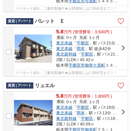
栃木県
宇都宮市
今泉町
１４４５番地
☆リモート紹介・ご案内実施中★お部屋探しは三和住宅まで！！
パレット Ｅ
賃貸 | アパート
5.8
万
円
(管理費等：3,500円 )
0ヶ月
1ヶ月
敷金
礼金
東北本線
「
宇都宮
」駅 バス21分 「御幸ヶ原南」 停歩6分
東北本線
「
岡本
」駅 徒歩42分
東北新幹線
「
宇都宮
」駅 バス21分 「御幸ヶ原南」 停歩6分
2階 / 1LDK / 45.42㎡
栃木県
宇都宮市
御幸ケ原町
１４４-２１
☆リモート紹介・ご案内実施中★お部屋探しは三和住宅まで！！
リュエル
賃貸 | アパート
5.8
万
円
(管理費等：1,800円 )
0ヶ月
1ヶ月
敷金
礼金
東北本線
「
宇都宮
」駅 バス18分 「南御幸町」 停歩3分
東北本線
「
岡本
」駅 バス13分 「南御幸町」 停歩2分
東北新幹線
「
宇都宮
」駅 バス18分 「南御幸町」 停歩3分
2階 / 1LDK / 40.09㎡
栃木県
宇都宮市
御幸町
７５－１