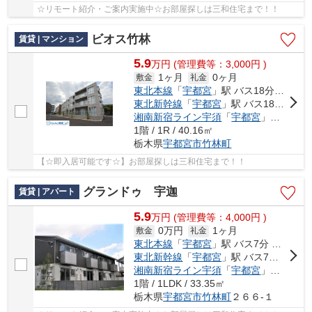
☆リモート紹介・ご案内実施中☆お部屋探しは三和住宅まで！！
ビオス竹林
賃貸 | マンション
5.9
万
円
(管理費等：3,000円 )
1ヶ月
0ヶ月
敷金
礼金
東北本線
「
宇都宮
」駅 バス18分 「豊郷南小学校前」 停歩8分
東北新幹線
「
宇都宮
」駅 バス18分 「豊郷南小学校前」 停歩8分
湘南新宿ライン宇須
「
宇都宮
」駅 バス18分 「豊郷南小学校前」 停歩8分
1階 / 1R / 40.16㎡
栃木県
宇都宮市
竹林町
【☆即入居可能です☆】お部屋探しは三和住宅まで！！
グランドゥ 宇迦
賃貸 | アパート
5.9
万
円
(管理費等：4,000円 )
0万円
1ヶ月
敷金
礼金
東北本線
「
宇都宮
」駅 バス7分 「竹林保育園入口」 停歩3分
東北新幹線
「
宇都宮
」駅 バス7分 「竹林保育園入口」 停歩3分
湘南新宿ライン宇須
「
宇都宮
」駅 バス7分 「竹林保育園入口」 停歩3分
1階 / 1LDK / 33.35㎡
栃木県
宇都宮市
竹林町
２６６-１