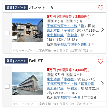
パレット Ａ
賃貸 | アパート
6
万
円
(管理費等：3,500円 )
0ヶ月
1ヶ月
敷金
礼金
宇都宮芳賀ライト線
「
峰
」駅 徒歩43分
東北本線
「
宇都宮
」駅 バス21分 「御幸ヶ原南」 停歩6分
東北新幹線
「
宇都宮
」駅 バス21分 「御幸ヶ原南」 停歩6分
2階 / 1LDK / 45.42㎡
栃木県
宇都宮市
御幸ケ原町
１４４-２１
☆リモート紹介・ご案内実施中★お部屋探しは三和住宅まで！！
Bell.ST
賃貸 | アパート
6
万
円
(管理費等：4,000円 )
0万円
1ヶ月
敷金
礼金
東北本線
「
宇都宮
」駅 徒歩21分
宇都宮芳賀ライト線
「
駅東公園前
」駅 徒
東北新幹線
「
宇都宮
」駅 徒歩21分
2階 / 2LDK / 52.10㎡
栃木県
宇都宮市
中今泉
３丁目3-6
☆リモート紹介・ご案内実施中★お部屋探しは三和住宅まで！！