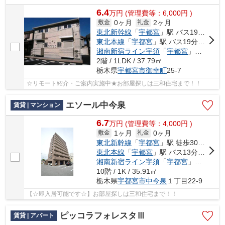
6.4
万
円
(管理費等：6,000円 )
0ヶ月
2ヶ月
敷金
礼金
東北新幹線
「
宇都宮
」駅 バス19分 「御幸本町中」 停歩7分車12分 3.6km
東北本線
「
宇都宮
」駅 バス19分 「御幸本町中」 停歩7分
湘南新宿ライン宇須
「
宇都宮
」駅 バス19分 「御幸本町中」 停歩7分
2階 / 1LDK / 37.79㎡
栃木県
宇都宮市
御幸町
25-7
☆リモート紹介・ご案内実施中★お部屋探しは三和住宅まで！！
エソール中今泉
賃貸 | マンション
6.7
万
円
(管理費等：4,000円 )
1ヶ月
0ヶ月
敷金
礼金
東北新幹線
「
宇都宮
」駅 徒歩30分車5分 2.0km
東北本線
「
宇都宮
」駅 バス13分 「今泉町東」 停歩2分
湘南新宿ライン宇須
「
宇都宮
」駅 バス13分 「今泉町東」 停歩2分
10階 / 1K / 35.91㎡
栃木県
宇都宮市
中今泉
１丁目22-9
【☆即入居可能です☆】お部屋探しは三和住宅まで！！
ピッコラフォレスタⅢ
賃貸 | アパート