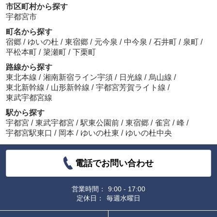
市区町村から探す
宇都宮市
町名から探す
宿郷
/
ゆいの杜
/
東宿郷
/
元今泉
/
中今泉
/
石井町
/
泉町
/
平松本町
/
簗瀬町
/
下栗町
路線から探す
東北本線
/
湘南新宿ライン宇須
/
日光線
/
烏山線
/
東北新幹線
/
山形新幹線
/
宇都宮芳賀ライト線
/
東武宇都宮線
駅から探す
宇都宮
/
東武宇都宮
/
駅東公園前
/
東宿郷
/
雀宮
/
峰
/
宇都宮駅東口
/
岡本
/
ゆいの杜東
/
ゆいの杜中央
電話でお問い合わせ
営業時間：
9:00 - 17:00
定休日：
毎週水曜日