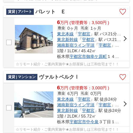
パレット Ｅ
賃貸 | アパート
6
万
円
(管理費等：3,500円 )
0ヶ月
1ヶ月
敷金
礼金
東北本線
「
宇都宮
」駅 バス21分 「御幸ヶ原南」 停歩6分
東北新幹線
「
宇都宮
」駅 バス21分 「御幸ヶ原南」 停歩6分
湘南新宿ライン宇須
「
宇都宮
」駅 バス21分 「御幸ヶ原南」 停歩6分
1階 / 1LDK / 45.42㎡
栃木県
宇都宮市
御幸ケ原町
１４４-２１
☆リモート紹介・ご案内実施中★お部屋探しは三和住宅まで！！
ヴァルトベルクⅠ
賃貸 | マンション
6
万
円
(管理費等：3,000円 )
6万円
0万円
敷金
礼金
東北本線
「
宇都宮
」駅 徒歩24分
湘南新宿ライン宇須
「
宇都宮
」駅 徒歩24分
東北新幹線
「
宇都宮
」駅 徒歩24分
1階 / 2LDK / 55.72㎡
栃木県
宇都宮市
中今泉
３丁目１５-７
☆リモート紹介・ご案内実施中★お部屋探しは三和住宅まで！！