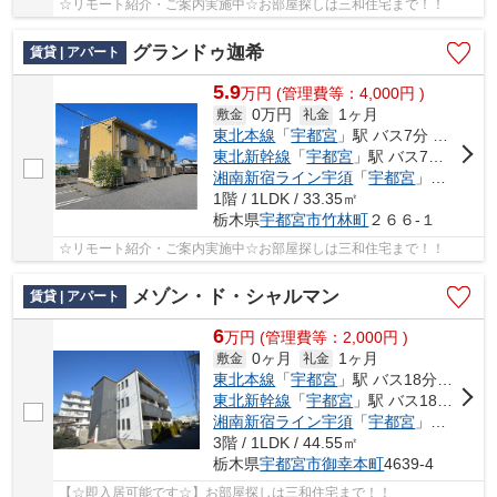
☆リモート紹介・ご案内実施中☆お部屋探しは三和住宅まで！！
グランドゥ迦希
賃貸 | アパート
5.9
万
円
(管理費等：4,000円 )
0万円
1ヶ月
敷金
礼金
東北本線
「
宇都宮
」駅 バス7分 「竹林保育園入口」 停歩3分
東北新幹線
「
宇都宮
」駅 バス7分 「竹林保育園入口」 停歩3分
湘南新宿ライン宇須
「
宇都宮
」駅 バス7分 「竹林保育園入口」 停歩3分
1階 / 1LDK / 33.35㎡
栃木県
宇都宮市
竹林町
２６６-１
☆リモート紹介・ご案内実施中☆お部屋探しは三和住宅まで！！
メゾン・ド・シャルマン
賃貸 | アパート
6
万
円
(管理費等：2,000円 )
0ヶ月
1ヶ月
敷金
礼金
東北本線
「
宇都宮
」駅 バス18分 「御幸小学校入口」 停歩5分
東北新幹線
「
宇都宮
」駅 バス18分 「御幸小学校入口」 停歩5分
湘南新宿ライン宇須
「
宇都宮
」駅 バス18分 「御幸小学校入口」 停歩5分
3階 / 1LDK / 44.55㎡
栃木県
宇都宮市
御幸本町
4639-4
【☆即入居可能です☆】お部屋探しは三和住宅まで！！