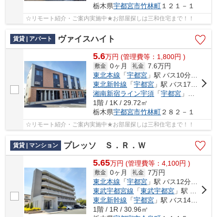
栃木県
宇都宮市
竹林町
１２１－１
☆リモート紹介・ご案内実施中★お部屋探しは三和住宅まで！！
ヴァイスハイト
賃貸 | アパート
5.6
万
円
(管理費等：1,800円 )
0ヶ月
7.6万円
敷金
礼金
東北本線
「
宇都宮
」駅 バス10分 「竹林」 停歩5分
東北新幹線
「
宇都宮
」駅 バス17分 「竹林」 停歩5分
湘南新宿ライン宇須
「
宇都宮
」駅 バス17分 「竹林」 停歩5分
1階 / 1K / 29.72㎡
栃木県
宇都宮市
竹林町
２８２－１
☆リモート紹介・ご案内実施中★お部屋探しは三和住宅まで！！
プレッソ Ｓ．Ｒ．Ｗ
賃貸 | マンション
5.65
万
円
(管理費等：4,100円 )
0ヶ月
7万円
敷金
礼金
東北本線
「
宇都宮
」駅 バス12分 「今泉八丁目」 停歩4分
東武宇都宮線
「
東武宇都宮
」駅 バス19分 「今泉八丁目」 停歩5分
東北新幹線
「
宇都宮
」駅 バス14分 「今泉八丁目」 停歩5分
1階 / 1R / 30.96㎡