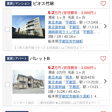
ビオス竹林
賃貸 | マンション
6.2
万
円
(管理費等：3,000円 )
1ヶ月
0ヶ月
敷金
礼金
東北本線
「
宇都宮
」駅 バス14分 「豊郷南小学校前」 停歩7分
東北新幹線
「
宇都宮
」駅 バス14分 「豊郷南小学校前」 停歩7分
湘南新宿ライン宇須
「
宇都宮
」駅 バス18分 「豊郷南小学校前」 停歩8分
3階 / 1R / 40.16㎡
栃木県
宇都宮市
竹林町
【☆即入居可能です☆】お部屋探しは三和住宅まで！！
パレットB
賃貸 | アパート
6.2
万
円
(管理費等：3,500円 )
0万円
1ヶ月
敷金
礼金
東北本線
「
岡本
」駅 徒歩42分
東北本線
「
宇都宮
」駅 バス21分 「御幸ヶ原南」
東北新幹線
「
宇都宮
」駅 バス21分 「御幸ヶ原南」 停歩6分
1階 / 1LDK / 45.42㎡
栃木県
宇都宮市
御幸ケ原町
１４４-２１
☆リモート紹介・ご案内実施中★お部屋探しは三和住宅まで！！