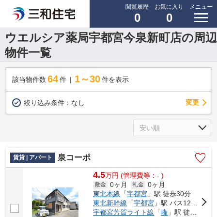
閲覧履歴
お気に入り
メニュー
0
0
ウエルシア薬局宇都宮今泉新町店の周辺
物件一覧
64
1～30
該当物件数
件
件を表示
変更
絞り込み条件：
なし
泉コーポ
賃貸 | アパート
4.5
万
円
(管理費等：- )
0ヶ月
0ヶ月
敷金
礼金
東北本線
「
宇都宮
」駅 徒歩30分
東北新幹線
「
宇都宮
」駅 バス12分 「中今泉五丁目」 停歩3分
宇都宮芳賀ライト線
「
峰
」駅 徒歩20分