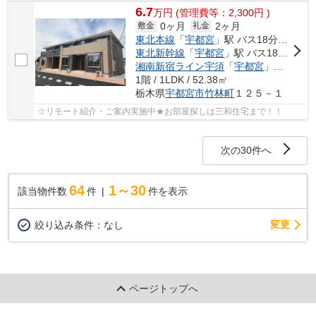
6.7
万
円
(管理費等：2,300円 )
0ヶ月
2ヶ月
敷金
礼金
東北本線
「
宇都宮
」駅 バス18分 「豊郷南小学校前」 停歩8分
東北新幹線
「
宇都宮
」駅 バス18分 「豊郷南小学校前」 停歩8分
湘南新宿ライン宇須
「
宇都宮
」駅 バス18分 「豊郷南小学校前」 停歩8分
1階 / 1LDK / 52.38㎡
栃木県
宇都宮市
竹林町
１２５－１
☆リモート紹介・ご案内実施中★お部屋探しは三和住宅まで！！
次の30件へ
64
1～30
該当物件数
件
件を表示
変更
絞り込み条件：
なし
ページトップへ