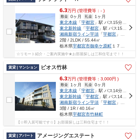
6.3
万
円
(管理費等：- )
0ヶ月
1ヶ月
敷金
礼金
東北本線
「
宇都宮
」駅 バス15分 「地蔵前停」 停歩10分
東北新幹線
「
宇都宮
」駅 バス15分 「地蔵前停」 停歩10分
湘南新宿ライン宇須
「
宇都宮
」駅 バス15分 「地蔵前停」 停歩10分
2階 / 2LDK / 55.44㎡
栃木県
宇都宮市
御幸ケ原町
１７０-２２
☆リモート紹介・ご案内実施中★お部屋探しは三和住宅まで！！
ビオス竹林
賃貸 | マンション
6.3
万
円
(管理費等：3,000円 )
1ヶ月
0ヶ月
敷金
礼金
東北本線
「
宇都宮
」駅 バス14分 「豊郷南小学校前」 停歩7分
東北新幹線
「
宇都宮
」駅 バス14分 「豊郷南小学校前」 停歩7分
湘南新宿ライン宇須
「
宇都宮
」駅 バス18分 「豊郷南小学校前」 停歩8分
3階 / 1R / 40.16㎡
栃木県
宇都宮市
竹林町
【☆即入居可能です☆】お部屋探しは三和住宅まで！！
アメージングエステート
賃貸 | アパート