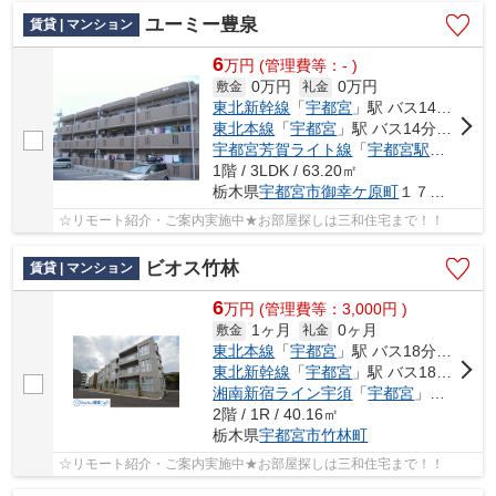
ユーミー豊泉
賃貸 | マンション
6
万
円
(管理費等：- )
0万円
0万円
敷金
礼金
東北新幹線
「
宇都宮
」駅 バス14分 「御幸ヶ原南」 停歩5分車11分 3.8km
東北本線
「
宇都宮
」駅 バス14分 「御幸ヶ原南」 停歩5分
宇都宮芳賀ライト線
「
宇都宮駅東口
」駅
1階 / 3LDK / 63.20㎡
栃木県
宇都宮市
御幸ケ原町
１７７-２
☆リモート紹介・ご案内実施中★お部屋探しは三和住宅まで！！
ビオス竹林
賃貸 | マンション
6
万
円
(管理費等：3,000円 )
1ヶ月
0ヶ月
敷金
礼金
東北本線
「
宇都宮
」駅 バス18分 「豊郷南小学校前」 停歩8分
東北新幹線
「
宇都宮
」駅 バス18分 「豊郷南小学校前」 停歩8分
湘南新宿ライン宇須
「
宇都宮
」駅 バス18分 「豊郷南小学校前」 停歩8分
2階 / 1R / 40.16㎡
栃木県
宇都宮市
竹林町
☆リモート紹介・ご案内実施中★お部屋探しは三和住宅まで！！