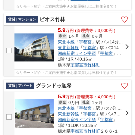
☆リモート紹介・ご案内実施中★お部屋探しは三和住宅まで！！
ビオス竹林
賃貸 | マンション
5.9
万
円
(管理費等：3,000円 )
1ヶ月
0ヶ月
敷金
礼金
東北本線
「
宇都宮
」駅 バス14分 「豊郷南小学校前」 停歩7分
東北新幹線
「
宇都宮
」駅 バス14分 「豊郷南小学校前」 停歩7分
湘南新宿ライン宇須
「
宇都宮
」駅 バス18分 「豊郷南小学校前」 停歩8分
1階 / 1R / 40.16㎡
栃木県
宇都宮市
竹林町
☆リモート紹介・ご案内実施中★お部屋探しは三和住宅まで！！
グランドゥ迦希
賃貸 | アパート
5.9
万
円
(管理費等：4,000円 )
0万円
1ヶ月
敷金
礼金
東北本線
「
宇都宮
」駅 バス7分 「竹林保育園入口」 停歩3分
東北新幹線
「
宇都宮
」駅 バス7分 「竹林保育園入口」 停歩3分
湘南新宿ライン宇須
「
宇都宮
」駅 バス7分 「竹林保育園入口」 停歩3分
1階 / 1LDK / 33.35㎡
栃木県
宇都宮市
竹林町
２６６-１