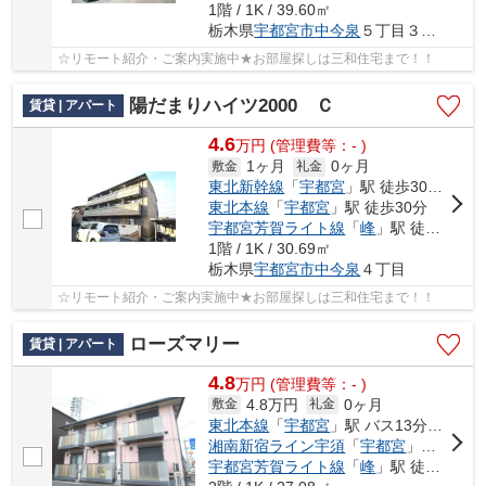
1階 / 1K / 39.60㎡
栃木県
宇都宮市
中今泉
５丁目３６-２７
☆リモート紹介・ご案内実施中★お部屋探しは三和住宅まで！！
陽だまりハイツ2000 Ｃ
賃貸 | アパート
4.6
万
円
(管理費等：- )
1ヶ月
0ヶ月
敷金
礼金
東北新幹線
「
宇都宮
」駅 徒歩30分車7分 2.2km
東北本線
「
宇都宮
」駅 徒歩30分
宇都宮芳賀ライト線
「
峰
」駅 徒歩23分
1階 / 1K / 30.69㎡
栃木県
宇都宮市
中今泉
４丁目
☆リモート紹介・ご案内実施中★お部屋探しは三和住宅まで！！
ローズマリー
賃貸 | アパート
4.8
万
円
(管理費等：- )
4.8万円
0ヶ月
敷金
礼金
東北本線
「
宇都宮
」駅 バス13分 「東消防署北」 停歩3分
湘南新宿ライン宇須
「
宇都宮
」駅 バス13分 「東消防署北」 停歩3分
宇都宮芳賀ライト線
「
峰
」駅 徒歩21分