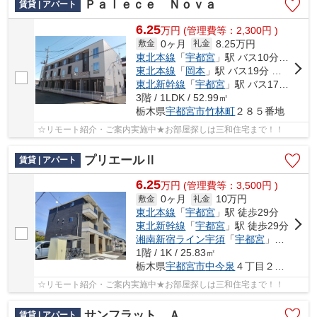
Ｐａｌｅｃｅ Ｎｏｖａ
賃貸 | アパート
6.25
万
円
(管理費等：2,300円 )
0ヶ月
8.25万円
敷金
礼金
東北本線
「
宇都宮
」駅 バス10分 「竹林保育園入口」 停歩2分
東北本線
「
岡本
」駅 バス19分 「竹林保育園入口」 停歩2分
東北新幹線
「
宇都宮
」駅 バス17分 「竹林」 停歩5分
3階 / 1LDK / 52.99㎡
栃木県
宇都宮市
竹林町
２８５番地
☆リモート紹介・ご案内実施中★お部屋探しは三和住宅まで！！
プリエールⅡ
賃貸 | アパート
6.25
万
円
(管理費等：3,500円 )
0ヶ月
10万円
敷金
礼金
東北本線
「
宇都宮
」駅 徒歩29分
東北新幹線
「
宇都宮
」駅 徒歩29分
湘南新宿ライン宇須
「
宇都宮
」駅 徒歩29分
1階 / 1K / 25.83㎡
栃木県
宇都宮市
中今泉
４丁目２７番１号
☆リモート紹介・ご案内実施中★お部屋探しは三和住宅まで！！
サンフラット Ａ
賃貸 | アパート