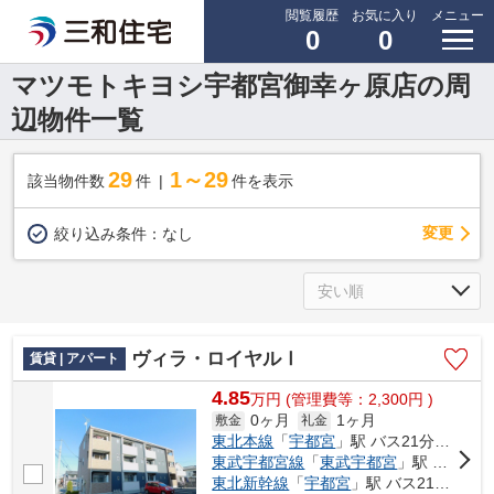
閲覧履歴
お気に入り
メニュー
0
0
マツモトキヨシ宇都宮御幸ヶ原店の周
辺物件一覧
29
1～29
該当物件数
件
件を表示
変更
絞り込み条件：
なし
ヴィラ・ロイヤルⅠ
賃貸 | アパート
4.85
万
円
(管理費等：2,300円 )
0ヶ月
1ヶ月
敷金
礼金
東北本線
「
宇都宮
」駅 バス21分 「堀切（栃木県）」 停歩5分
東武宇都宮線
「
東武宇都宮
」駅 バス26分 「堀切（栃木県）」 停歩5分
東北新幹線
「
宇都宮
」駅 バス21分 「堀切（栃木県）」 停歩5分