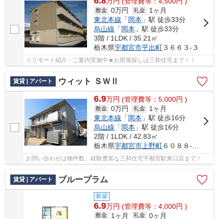
6.8
万
円
(管理費等：4,500円 )
0万円
1ヶ月
敷金
礼金
東北本線
「
岡本
」駅 徒歩33分
烏山線
「
岡本
」駅 徒歩33分
3階 / 1LDK / 35.21㎡
栃木県
宇都宮市
平出町
３６６３-３
☆リモート紹介・ご案内実施中★お部屋探しは三和住宅まで！！
ウィット ＳＷⅡ
賃貸 | アパート
6.9
万
円
(管理費等：5,000円 )
0万円
1ヶ月
敷金
礼金
東北本線
「
岡本
」駅 徒歩16分
烏山線
「
岡本
」駅 徒歩16分
2階 / 1LDK / 42.83㎡
栃木県
宇都宮市
上野町
６０８８-１３
お問い合わせは物件数、経験豊富な三和住宅宇都宮駅東口店まで！
ブループラム
賃貸 | アパート
新築
6.9
万
円
(管理費等：4,000円 )
1ヶ月
0ヶ月
敷金
礼金