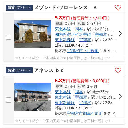
メゾン･ド･フローレンス Ａ
賃貸 | アパート
5.8
万
円
(管理費等：4,500円 )
0万円
3.5万円
敷金
礼金
東北本線
「
岡本
」駅 バス22分 「前原」 停歩6分
湘南新宿ライン宇須
「
宇都宮
」駅 バス20分 「前原（栃木県）」 停歩8分
東北新幹線
「
宇都宮
」駅 バス20分 「前原（栃木県）」 停歩8分
1階 / 1LDK / 45.42㎡
栃木県
宇都宮市
下川俣町
１５４-１３
☆リモート紹介・ご案内実施中★お部屋探しは三和住宅まで！！
アネシス ｂｄ
賃貸 | アパート
5.8
万
円
(管理費等：3,000円 )
0万円
1ヶ月
敷金
礼金
東北本線
「
岡本
」駅 徒歩25分
東北本線
「
宇都宮
」駅 バス25分 「御幸ケ原」 停歩3分
東北新幹線
「
宇都宮
」駅 バス25分 「御幸ケ原」 停歩3分
2階 / 1LDK / 33.39㎡
栃木県
宇都宮市
御幸ケ原町
６２-４
☆リモート紹介・ご案内実施中★お部屋探しは三和住宅まで！！