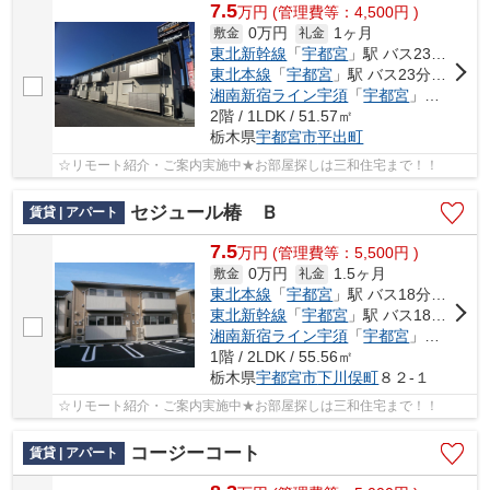
7.5
万
円
(管理費等：4,500円 )
0万円
1ヶ月
敷金
礼金
東北新幹線
「
宇都宮
」駅 バス23分 「日本信号前」 停歩12分車14分 5.7km
東北本線
「
宇都宮
」駅 バス23分 「日本信号前」 停歩12分
湘南新宿ライン宇須
「
宇都宮
」駅 バス23分 「日本信号前」 停歩12分
2階 / 1LDK / 51.57㎡
栃木県
宇都宮市
平出町
☆リモート紹介・ご案内実施中★お部屋探しは三和住宅まで！！
セジュール椿 Ｂ
賃貸 | アパート
7.5
万
円
(管理費等：5,500円 )
0万円
1.5ヶ月
敷金
礼金
東北本線
「
宇都宮
」駅 バス18分 「堀切（栃木県）」 停歩6分
東北新幹線
「
宇都宮
」駅 バス18分 「堀切（栃木県）」 停歩6分
湘南新宿ライン宇須
「
宇都宮
」駅 バス18分 「堀切（栃木県）」 停歩6分
1階 / 2LDK / 55.56㎡
栃木県
宇都宮市
下川俣町
８２-１
☆リモート紹介・ご案内実施中★お部屋探しは三和住宅まで！！
コージーコート
賃貸 | アパート