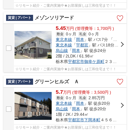
☆リモート紹介・ご案内実施中★お部屋探しは三和住宅まで！！
メゾンソリアード
賃貸 | アパート
5.45
万
円
(管理費等：1,700円 )
0ヶ月
0ヶ月
敷金
礼金
東北本線
「
岡本
」駅 バス7分 「御幸ヶ原北」 停歩2分
東北本線
「
宇都宮
」駅 バス18分 「御幸ヶ原北」 停歩2分
烏山線
「
岡本
」駅 徒歩24分
2階 / 2LDK / 61.98㎡
栃木県
宇都宮市
御幸ケ原町
２３４番地２
☆リモート紹介・ご案内実施中★お部屋探しは三和住宅まで！！
グリーンヒルズ Ａ
賃貸 | アパート
5.7
万
円
(管理費等：3,500円 )
0ヶ月
2.85万円
敷金
礼金
東北本線
「
岡本
」駅 徒歩20分
烏山線
「
岡本
」駅 徒歩20分
1階 / 2K / 29.44㎡
栃木県
宇都宮市
下岡本町
４５６０-３
☆リモート紹介・ご案内実施中★お部屋探しは三和住宅まで！！