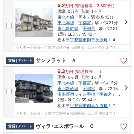
6.2
万
円
(管理費等：3,500円 )
0万円
1ヶ月
敷金
礼金
東北本線
「
岡本
」駅 徒歩42分
東北本線
「
宇都宮
」駅 バス21分 「御幸ヶ原南」
東北新幹線
「
宇都宮
」駅 バス21分 「御幸ヶ原南」 停歩6分
1階 / 1LDK / 45.42㎡
栃木県
宇都宮市
御幸ケ原町
１４４-２１
☆リモート紹介・ご案内実施中★お部屋探しは三和住宅まで！！
サンフラット Ａ
賃貸 | アパート
6.3
万
円
(管理費等：- )
0ヶ月
1ヶ月
敷金
礼金
東北本線
「
宇都宮
」駅 バス15分 「地蔵前停」 停歩10分
東北新幹線
「
宇都宮
」駅 バス15分 「地蔵前停」 停歩10分
湘南新宿ライン宇須
「
宇都宮
」駅 バス15分 「地蔵前停」 停歩10分
2階 / 2LDK / 55.44㎡
栃木県
宇都宮市
御幸ケ原町
１７０-２２
☆リモート紹介・ご案内実施中★お部屋探しは三和住宅まで！！
ヴィラ･エスポワール Ｃ
賃貸 | アパート