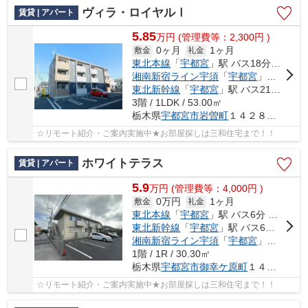
ヴィラ・ロイヤルⅠ
賃貸 | アパート
5.85
万
円
(管理費等：2,300円 )
0ヶ月
1ヶ月
敷金
礼金
東北本線
「
宇都宮
」駅 バス18分 「堀切」 停歩3分
湘南新宿ライン宇須
「
宇都宮
」駅 バス21分 「堀切（栃木県）」 停歩5分
東北新幹線
「
宇都宮
」駅 バス21分 「堀切（栃木県）」 停歩5分
3階 / 1LDK / 53.00㎡
栃木県
宇都宮市
岩曽町
１４２８－１６
☆リモート紹介・ご案内実施中★お部屋探しは三和住宅まで！！
ホワイトテラス
賃貸 | アパート
5.9
万
円
(管理費等：4,000円 )
0万円
1ヶ月
敷金
礼金
東北本線
「
宇都宮
」駅 バス6分 「岩曽町」 停歩5分
東北新幹線
「
宇都宮
」駅 バス6分 「岩曽町」 停歩5分
湘南新宿ライン宇須
「
宇都宮
」駅 バス6分 「岩曽町」 停歩5分
1階 / 1R / 30.30㎡
栃木県
宇都宮市
御幸ケ原町
１４５-１７
☆リモート紹介・ご案内実施中★お部屋探しは三和住宅まで！！