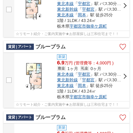
東北本線
「
宇都宮
」駅 バス30分 「釜井台団地」 停歩1分
東北新幹線
「
宇都宮
」駅 バス30分 「釜井台団地」 停歩1分
東北本線
「
岡本
」駅 徒歩25分
1階 / 1LDK / 43.24㎡
栃木県
宇都宮市
御幸ケ原町
☆リモート紹介・ご案内実施中★お部屋探しは三和住宅まで！！
ブループラム
賃貸 | アパート
新築
6.9
万
円
(管理費等：4,000円 )
1ヶ月
0ヶ月
敷金
礼金
東北本線
「
宇都宮
」駅 バス30分 「釜井台団地」 停歩1分
東北新幹線
「
宇都宮
」駅 バス30分 「釜井台団地」 停歩1分
東北本線
「
岡本
」駅 徒歩25分
1階 / 1LDK / 43.24㎡
栃木県
宇都宮市
御幸ケ原町
☆リモート紹介・ご案内実施中★お部屋探しは三和住宅まで！！
ブループラム
賃貸 | アパート
新築