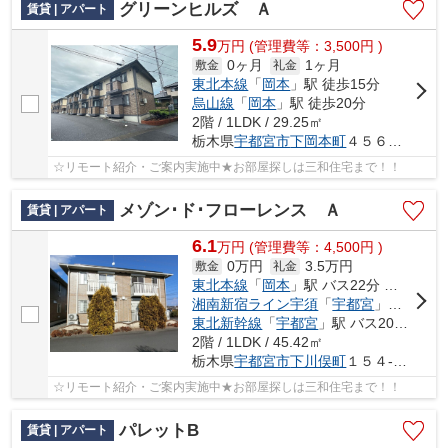
グリーンヒルズ Ａ
賃貸 | アパート
5.9
万
円
(管理費等：3,500円 )
0ヶ月
1ヶ月
敷金
礼金
東北本線
「
岡本
」駅 徒歩15分
烏山線
「
岡本
」駅 徒歩20分
2階 / 1LDK / 29.25㎡
栃木県
宇都宮市
下岡本町
４５６０-３
☆リモート紹介・ご案内実施中★お部屋探しは三和住宅まで！！
メゾン･ド･フローレンス Ａ
賃貸 | アパート
6.1
万
円
(管理費等：4,500円 )
0万円
3.5万円
敷金
礼金
東北本線
「
岡本
」駅 バス22分 「前原」 停歩6分
湘南新宿ライン宇須
「
宇都宮
」駅 バス20分 「前原（栃木県）」 停歩8分
東北新幹線
「
宇都宮
」駅 バス20分 「前原（栃木県）」 停歩8分
2階 / 1LDK / 45.42㎡
栃木県
宇都宮市
下川俣町
１５４-１３
☆リモート紹介・ご案内実施中★お部屋探しは三和住宅まで！！
パレットB
賃貸 | アパート