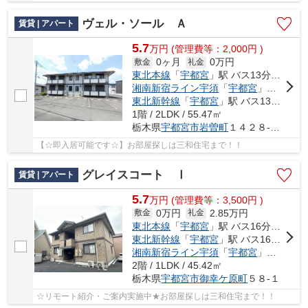
ヴェル・ソール Ａ
賃貸 | アパート
5.7
万
円
(管理費等：2,000円 )
0ヶ月
0万円
敷金
礼金
東北本線
「
宇都宮
」駅 バス13分 「堀切」 停歩4分
湘南新宿ライン宇須
「
宇都宮
」駅 バス13分 「堀切」 停歩4分
東北新幹線
「
宇都宮
」駅 バス13分 「堀切」 停歩4分
1階 / 2LDK / 55.47㎡
栃木県
宇都宮市
岩曽町
１４２８-５３２
【☆即入居可能です☆】お部屋探しは三和住宅まで！！
グレイスコート Ⅰ
賃貸 | アパート
5.7
万
円
(管理費等：3,500円 )
0万円
2.85万円
敷金
礼金
東北本線
「
宇都宮
」駅 バス16分 「御幸が原小学校前」 停歩2分
東北新幹線
「
宇都宮
」駅 バス16分 「御幸が原小学校前」 停歩2分
湘南新宿ライン宇須
「
宇都宮
」駅 バス16分 「御幸が原小学校前」 停歩2分
2階 / 1LDK / 45.42㎡
栃木県
宇都宮市
御幸ケ原町
５８-１
☆リモート紹介・ご案内実施中★お部屋探しは三和住宅まで！！