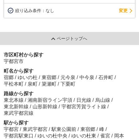
変更
絞り込み条件：
なし
ページトップへ
市区町村から探す
宇都宮市
町名から探す
宿郷
/
ゆいの杜
/
東宿郷
/
元今泉
/
中今泉
/
石井町
/
平松本町
/
泉町
/
簗瀬町
/
下栗町
路線から探す
東北本線
/
湘南新宿ライン宇須
/
日光線
/
烏山線
/
東北新幹線
/
山形新幹線
/
宇都宮芳賀ライト線
/
東武宇都宮線
駅から探す
宇都宮
/
東武宇都宮
/
駅東公園前
/
東宿郷
/
峰
/
宇都宮駅東口
/
ゆいの杜中央
/
ゆいの杜東
/
雀宮
/
岡本