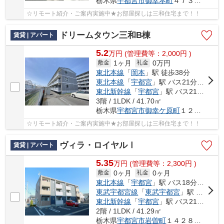
栃木県
宇都宮市
御幸本町
４７３１-４
☆リモート紹介・ご案内実施中★お部屋探しは三和住宅まで！！
ドリームタウン三和B棟
賃貸 | アパート
5.2
万
円
(管理費等：2,000円 )
1ヶ月
0万円
敷金
礼金
東北本線
「
岡本
」駅 徒歩38分
東北本線
「
宇都宮
」駅 バス21分 「堀切（栃木県）」 停歩8分
東北新幹線
「
宇都宮
」駅 バス21分 「堀切（栃木県）」 停歩8分
3階 / 1LDK / 41.70㎡
栃木県
宇都宮市
御幸ケ原町
１２８-１
☆リモート紹介・ご案内実施中★お部屋探しは三和住宅まで！！
ヴィラ・ロイヤルⅠ
賃貸 | アパート
5.35
万
円
(管理費等：2,300円 )
0ヶ月
0ヶ月
敷金
礼金
東北本線
「
宇都宮
」駅 バス18分 「堀切」 停歩3分
東武宇都宮線
「
東武宇都宮
」駅 バス23分 「堀切」 停歩3分
東北新幹線
「
宇都宮
」駅 バス21分 「堀切（栃木県）」 停歩5分
2階 / 1LDK / 41.29㎡
栃木県
宇都宮市
岩曽町
１４２８－１６