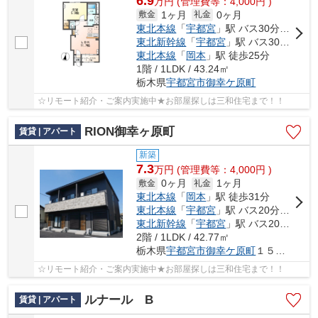
6.9
万
円
(管理費等：4,000円 )
1ヶ月
0ヶ月
敷金
礼金
東北本線
「
宇都宮
」駅 バス30分 「釜井台団地」 停歩1分
東北新幹線
「
宇都宮
」駅 バス30分 「釜井台団地」 停歩1分
東北本線
「
岡本
」駅 徒歩25分
1階 / 1LDK / 43.24㎡
栃木県
宇都宮市
御幸ケ原町
☆リモート紹介・ご案内実施中★お部屋探しは三和住宅まで！！
RION御幸ヶ原町
賃貸 | アパート
新築
7.3
万
円
(管理費等：4,000円 )
0ヶ月
1ヶ月
敷金
礼金
東北本線
「
岡本
」駅 徒歩31分
東北本線
「
宇都宮
」駅 バス20分 「石川外科医院前」 停歩7分
東北新幹線
「
宇都宮
」駅 バス20分 「石川外科医院前」 停歩7分
2階 / 1LDK / 42.77㎡
栃木県
宇都宮市
御幸ケ原町
１５０-８
☆リモート紹介・ご案内実施中★お部屋探しは三和住宅まで！！
ルナール B
賃貸 | アパート