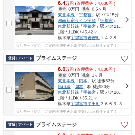
6.4
万
円
(管理費等：4,000円 )
0万円
0.5ヶ月
敷金
礼金
東北本線
「
宇都宮
」駅 バス15分 「堀切」 停歩4分
湘南新宿ライン宇須
「
宇都宮
」駅 バス15分 「堀切」 停歩4分
東北新幹線
「
宇都宮
」駅 バス21分 「堀切（栃木県）」 停歩6分
1階 / 1LDK / 45.42㎡
栃木県
宇都宮市
岩曽町
１４２８-１４
☆リモート紹介・ご案内実施中★お部屋探しは三和住宅まで！！
プライムステージ
賃貸 | アパート
6.6
万
円
(管理費等：4,500円 )
0万円
1ヶ月
敷金
礼金
東北本線
「
岡本
」駅 徒歩33分
烏山線
「
岡本
」駅 徒歩33分
東北新幹線
「
宇都宮
」駅 バス20分 「平出工業団地」 停歩10分
1階 / 1LDK / 35.21㎡
栃木県
宇都宮市
平出町
３６６３-３
☆リモート紹介・ご案内実施中★お部屋探しは三和住宅まで！！
プライムステージ
賃貸 | アパート