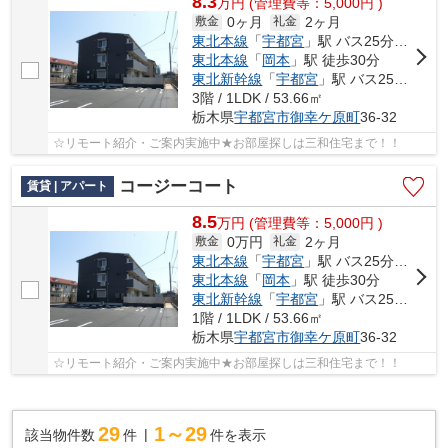
8.3
万
円
(管理費等：5,000円 )
0ヶ月
2ヶ月
敷金
礼金
東北本線
「
宇都宮
」駅 バス25分 「御幸ヶ原児童公園前」 停歩5分
東北本線
「
岡本
」駅 徒歩30分
東北新幹線
「
宇都宮
」駅 バス25分 「御幸ヶ原児童公園前」 停歩5分
3階 / 1LDK / 53.66㎡
栃木県
宇都宮市
御幸ケ原町
36-32
☆リモート紹介・ご案内実施中★お部屋探しは三和住宅まで！！
コージーコート
賃貸 | アパート
8.5
万
円
(管理費等：5,000円 )
0万円
2ヶ月
敷金
礼金
東北本線
「
宇都宮
」駅 バス25分 「御幸ヶ原児童公園前」 停歩5分
東北本線
「
岡本
」駅 徒歩30分
東北新幹線
「
宇都宮
」駅 バス25分 「御幸ヶ原児童公園前」 停歩5分
1階 / 1LDK / 53.66㎡
栃木県
宇都宮市
御幸ケ原町
36-32
☆リモート紹介・ご案内実施中★お部屋探しは三和住宅まで！！
29
1～29
該当物件数
件
件を表示