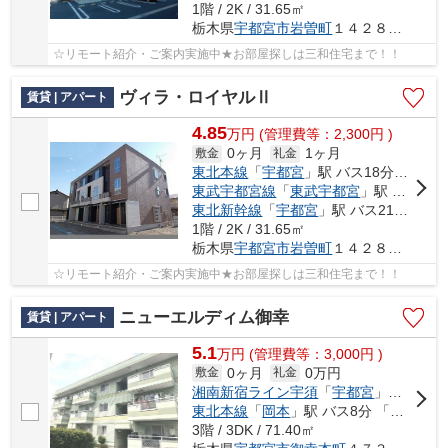
1階 / 2K / 31.65㎡
栃木県
宇都宮市
岩曽町
１４２８－１６
☆リモート紹介・ご案内実施中★お部屋探しは三和住宅まで！！
ヴィラ・ロイヤルⅡ
賃貸 | アパート
4.85
万
円
(管理費等：2,300円 )
0ヶ月
1ヶ月
敷金
礼金
東北本線
「
宇都宮
」駅 バス18分 「堀切」 停歩3分
東武宇都宮線
「
東武宇都宮
」駅 バス23分 「堀切」 停歩3分
東北新幹線
「
宇都宮
」駅 バス21分 「堀切（栃木県）」 停歩5分
1階 / 2K / 31.65㎡
栃木県
宇都宮市
岩曽町
１４２８－１６
☆リモート紹介・ご案内実施中★お部屋探しは三和住宅まで！！
ニューエルディム御幸
賃貸 | アパート
5.1
万
円
(管理費等：3,000円 )
0ヶ月
0万円
敷金
礼金
湘南新宿ライン宇須
「
宇都宮
」駅 バス22分 「御幸交番前」 停歩3分車18分 6.0km
東北本線
「
岡本
」駅 バス8分 「御幸交番前」 停歩4分
3階 / 3DK / 71.40㎡