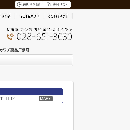
カワチ薬品戸祭店
目1-12
MAP
▼