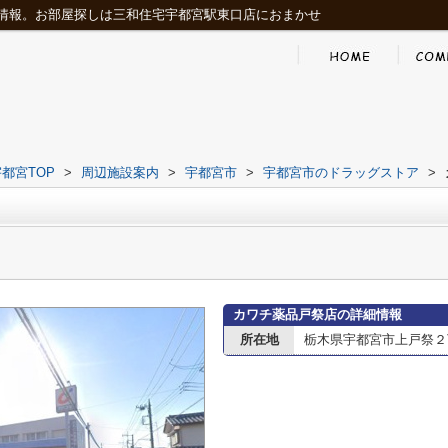
情報。お部屋探しは三和住宅宇都宮駅東口店におまかせ
都宮TOP
>
周辺施設案内
>
宇都宮市
>
宇都宮市のドラッグストア
>
カワチ薬品戸祭店の詳細情報
所在地
栃木県宇都宮市上戸祭２丁