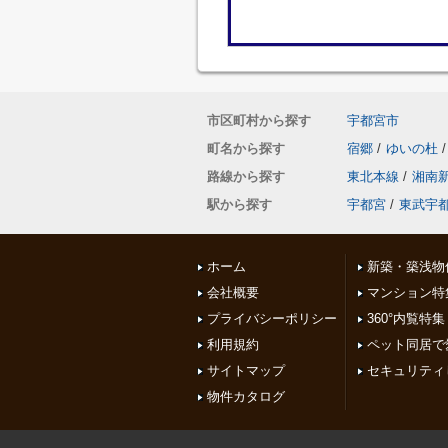
市区町村から探す
宇都宮市
町名から探す
宿郷
/
ゆいの杜
/
路線から探す
東北本線
/
湘南
駅から探す
宇都宮
/
東武宇
ホーム
新築・築浅物
会社概要
マンション特
プライバシーポリシー
360°内覧特集
利用規約
ペット同居で
サイトマップ
セキュリティ
物件カタログ