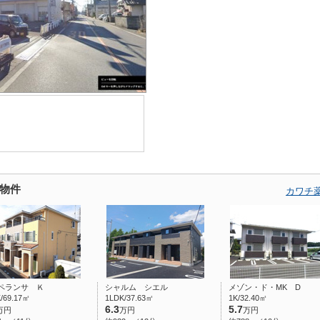
物件
カワチ
ペランサ Ｋ
シャルム シエル
メゾン・ド・MK D
/69.17㎡
1LDK/37.63㎡
1K/32.40㎡
6.3
5.7
万円
万円
万円