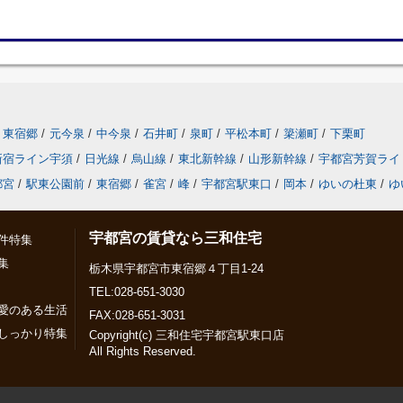
東宿郷
/
元今泉
/
中今泉
/
石井町
/
泉町
/
平松本町
/
簗瀬町
/
下栗町
新宿ライン宇須
/
日光線
/
烏山線
/
東北新幹線
/
山形新幹線
/
宇都宮芳賀ライ
都宮
/
駅東公園前
/
東宿郷
/
雀宮
/
峰
/
宇都宮駅東口
/
岡本
/
ゆいの杜東
/
ゆ
宇都宮の賃貸なら三和住宅
件特集
集
栃木県宇都宮市東宿郷４丁目1-24
TEL:028-651-3030
愛のある生活
FAX:028-651-3031
しっかり特集
Copyright(c) 三和住宅宇都宮駅東口店
All Rights Reserved.