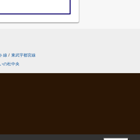
ト線
/
東武宇都宮線
いの杜中央