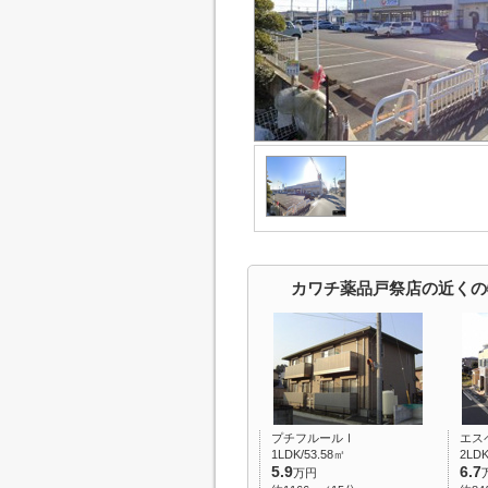
カワチ薬品戸祭店の近くの
プチフルールⅠ
エス
1LDK/53.58㎡
2LDK
5.9
6.7
万円