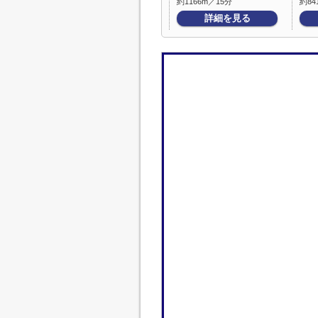
約1166m／15分
約84
詳細を見る