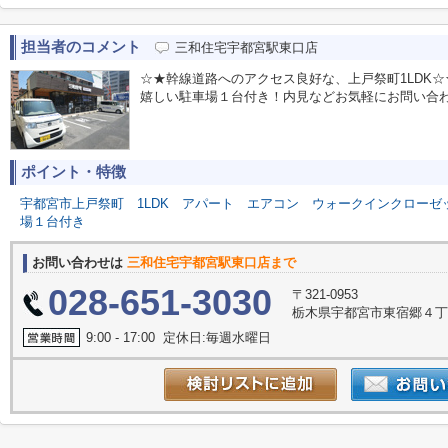
担当者のコメント
三和住宅宇都宮駅東口店
☆★幹線道路へのアクセス良好な、上戸祭町1LDK
嬉しい駐車場１台付き！内見などお気軽にお問い合わせく
ポイント・特徴
宇都宮市上戸祭町
1LDK
アパート
エアコン
ウォークインクローゼ
場１台付き
お問い合わせは
三和住宅宇都宮駅東口店まで
028-651-3030
〒321-0953
栃木県宇都宮市東宿郷４丁目
9:00 - 17:00 定休日:毎週水曜日