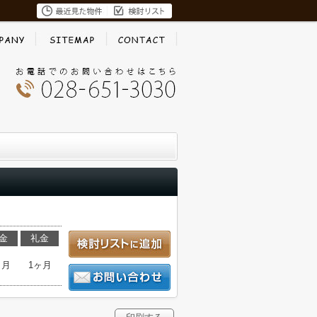
金
礼金
ヶ月
1ヶ月