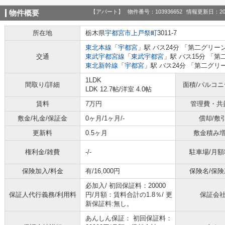
【アパート】
物件番号：103936652
情報更新日：20
物件概要
所在地
栃木県
宇都宮市
上戸祭町
3011-7
東北本線
「
宇都宮
」駅 バス24分 「第二グリー
交通
東武宇都宮線
「
東武宇都宮
」駅 バス15分 「
東北新幹線
「
宇都宮
」駅 バス24分 「第二グリ
1LDK
間取り/詳細
面積/バルコ
LDK 12.7帖
/
洋室 4.0帖
賃料
7万円
管理費・共
敷金/礼金/保証金
0ヶ月/1ヶ月/-
償却/敷
更新料
0.5ヶ月
敷金積み
権利金/雑費
-/-
駐車場/月額
保険加入/料金
有/16,000円
保険名/保険
必加入/
初回保証料：20000
保証人代行義務/利用料
円/月額：賃料合計の1.8％/ 更
保証会
新保証料:無し。
あんしん保証： 初回保証料：