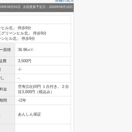
情報の見方
26年08月01日
次回更新予定日：2026年08月15日
ンヒル北」 停歩9分
第二グリーンヒル北」 停歩9分
ーンヒル北」 停歩9分
ニー面積
36.96㎡/-
益費
3,500円
引
-/-
増し
-
空有(1台)/0円 １台付き。２台
料金
目3,000円（税込み）
期間
-/2年
社
あんしん保証