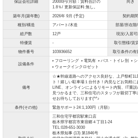
保証会社詳細
20000円/月額：賃料合計の
向き
1.8％/ 更新保証料:無し。
築年月(築年数)
2026年 9月 (予定)
契約期
種別/構造
アパート/木造
部屋/所在階
総戸数
12戸
現況/入居可
特優賃
-
取引態様/賃
物件番号
103936652
取引条件の有
フローリング
電気有
バス・トイレ別
シ
設備条件
ウォークインクロゼット
☆★幹線道路へのアクセス良好な、上戸祭町1L
ト！嬉しい駐車場１台付き！内見などお気軽にお問
備考
LINE、オンラインによるリモート内覧、IT
見つかるまで、三和住宅のスタッフが親切丁寧
せお待ちしております(^^♪
条件(その他)
緊急サポート24:1,100円（月額）
三和住宅宇都宮駅東口店
栃木県宇都宮市東宿郷４丁目1-24
TEL:028-651-3030
栃木県知事 (13) 第1846号