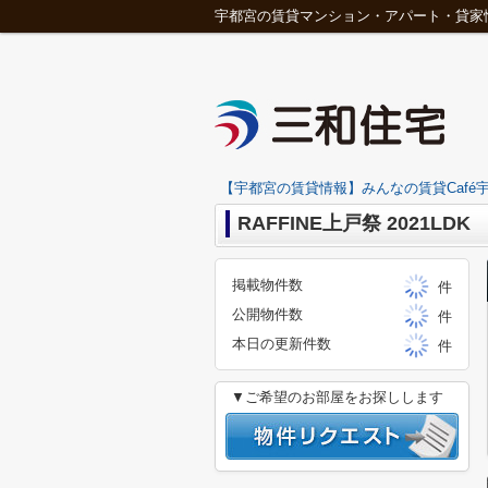
宇都宮の賃貸マンション・アパート・貸家
【宇都宮の賃貸情報】みんなの賃貸Café宇
RAFFINE上戸祭 2021LDK
掲載物件数
件
公開物件数
件
本日の更新件数
件
▼ご希望のお部屋をお探しします