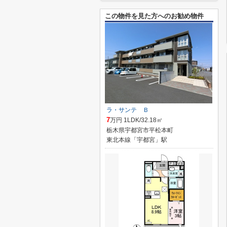
この物件を見た方へのお勧め物件
ラ・サンテ Ｂ
7
万円 1LDK/32.18㎡
栃木県宇都宮市平松本町
東北本線「宇都宮」駅