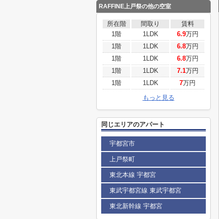
RAFFINE上戸祭の他の空室
所在階
間取り
賃料
1階
1LDK
6.9
万円
1階
1LDK
6.8
万円
1階
1LDK
6.8
万円
1階
1LDK
7.1
万円
1階
1LDK
7
万円
もっと見る
同じエリアのアパート
宇都宮市
上戸祭町
東北本線 宇都宮
東武宇都宮線 東武宇都宮
東北新幹線 宇都宮