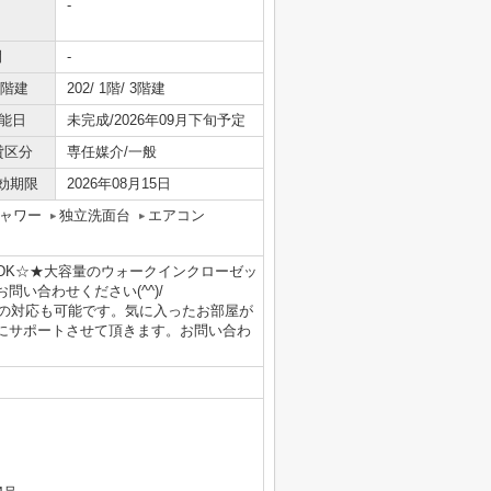
-
間
-
/階建
202/ 1階/ 3階建
能日
未完成/2026年09月下旬予定
貸区分
専任媒介/一般
効期限
2026年08月15日
ャワー
独立洗面台
エアコン
DK☆★大容量のウォークインクローゼッ
い合わせください(^^)/
重説の対応も可能です。気に入ったお部屋が
にサポートさせて頂きます。お問い合わ