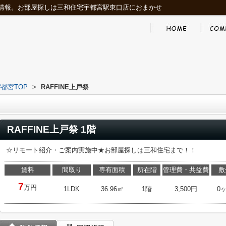
情報。お部屋探しは三和住宅宇都宮駅東口店におまかせ
都宮TOP
>
RAFFINE上戸祭
RAFFINE上戸祭 1階
☆リモート紹介・ご案内実施中★お部屋探しは三和住宅まで！！
賃料
間取り
専有面積
所在階
管理費・共益費
敷
7
万円
1LDK
36.96㎡
1階
3,500円
0