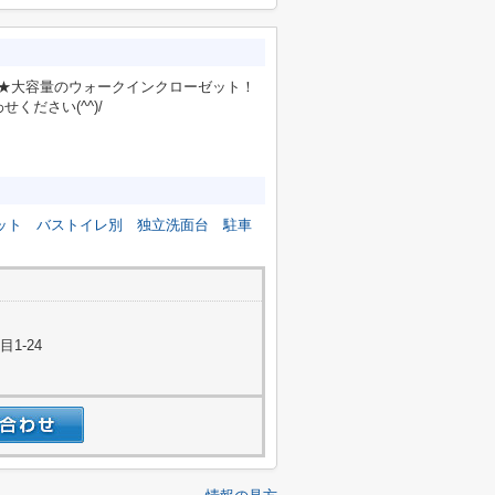
☆★大容量のウォークインクローゼット！
ださい(^^)/
ット
バストイレ別
独立洗面台
駐車
1-24