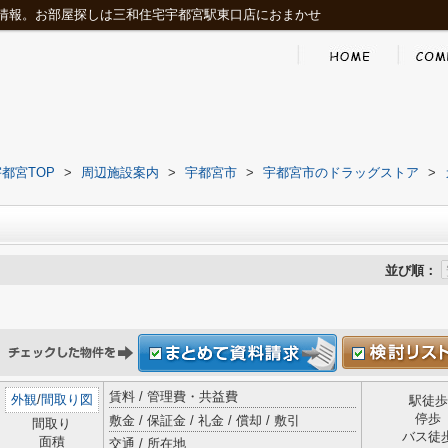
情報。お部屋探しは三和住宅宇都宮駅東口店におまかせ
都宮TOP
>
周辺施設案内
>
宇都宮市
>
宇都宮市のドラッグストア
>
並び順：
賃料 / 管理費・共益費
外観
/
間取り図
駅徒歩
停歩
敷金 / 保証金 / 礼金 / 償却 / 敷引
間取り
バス徒
面積
交通 / 所在地