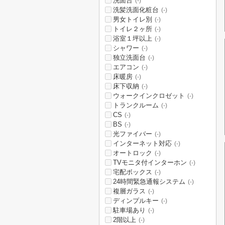
洗面台
(-)
洗髪洗面化粧台
(-)
男女トイレ別
(-)
トイレ２ヶ所
(-)
浴室１坪以上
(-)
シャワー
(-)
独立洗面台
(-)
エアコン
(-)
床暖房
(-)
床下収納
(-)
ウォークインクロゼット
(-)
トランクルーム
(-)
CS
(-)
BS
(-)
光ファイバー
(-)
インターネット対応
(-)
オートロック
(-)
TVモニタ付インターホン
(-)
宅配ボックス
(-)
24時間緊急通報システム
(-)
複層ガラス
(-)
ディンプルキー
(-)
駐車場あり
(-)
2階以上
(-)