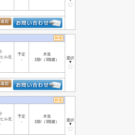
分
分
予定
木造
ヒル北
選択
-
1階/（3階建）
▼
分
分
予定
木造
ヒル北
選択
-
1階/（3階建）
▼
分