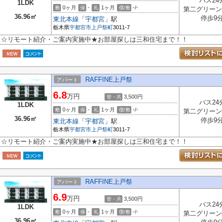
バス24
1LDK
0ヶ月
-
1ヶ月
-/-
敷
保
礼
償/敷
第二グリーン
36.96㎡
停歩9
東北本線
「
宇都宮
」駅
栃木県
宇都宮市
上戸祭町
3011-7
☆リモート紹介・ご案内実施中★お部屋探しは三和住宅まで！！
RAFFINE上戸祭
アパート
6.8
万円
3,500円
管・共
バス24
1LDK
0ヶ月
-
1ヶ月
-/-
敷
保
礼
償/敷
第二グリーン
36.96㎡
停歩9
東北本線
「
宇都宮
」駅
栃木県
宇都宮市
上戸祭町
3011-7
☆リモート紹介・ご案内実施中★お部屋探しは三和住宅まで！！
RAFFINE上戸祭
アパート
6.9
万円
3,500円
管・共
バス24
1LDK
0ヶ月
-
1ヶ月
-/-
敷
保
礼
償/敷
第二グリーン
36.96㎡