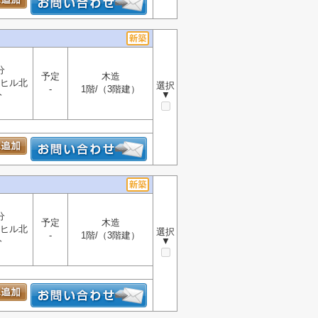
分
予定
木造
ヒル北
選択
-
1階/（3階建）
▼
分
分
予定
木造
ヒル北
選択
-
1階/（3階建）
▼
分