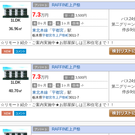
RAFFINE上戸祭
アパート
7.3
万円
3,500円
管・共
バス24
1LDK
0ヶ月
-
1ヶ月
-/-
敷
保
礼
償/敷
第二グリーン
36.96㎡
停歩9
東北本線
「
宇都宮
」駅
栃木県
宇都宮市
上戸祭町
3011-7
☆リモート紹介・ご案内実施中★お部屋探しは三和住宅まで！！
RAFFINE上戸祭
アパート
7.3
万円
3,500円
管・共
バス24
1LDK
0ヶ月
-
1ヶ月
-/-
敷
保
礼
償/敷
第二グリーン
40.70㎡
停歩9
東北本線
「
宇都宮
」駅
栃木県
宇都宮市
上戸祭町
3011-7
☆リモート紹介・ご案内実施中★お部屋探しは三和住宅まで！！
RAFFINE上戸祭
アパート