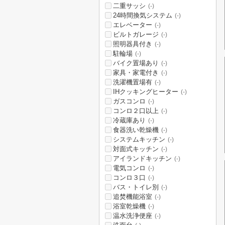
二重サッシ
(-)
24時間換気システム
(-)
エレベーター
(-)
ビルトガレージ
(-)
照明器具付き
(-)
駐輪場
(-)
バイク置場あり
(-)
家具・家電付き
(-)
洗濯機置場有
(-)
IHクッキングヒーター
(-)
ガスコンロ
(-)
コンロ２口以上
(-)
冷蔵庫あり
(-)
食器洗い乾燥機
(-)
システムキッチン
(-)
対面式キッチン
(-)
アイランドキッチン
(-)
電気コンロ
(-)
コンロ３口
(-)
バス・トイレ別
(-)
追焚機能浴室
(-)
浴室乾燥機
(-)
温水洗浄便座
(-)