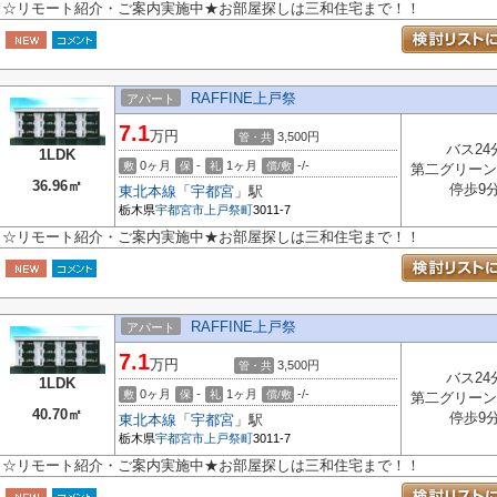
☆リモート紹介・ご案内実施中★お部屋探しは三和住宅まで！！
RAFFINE上戸祭
アパート
7.1
万円
3,500円
管・共
バス24
1LDK
0ヶ月
-
1ヶ月
-/-
敷
保
礼
償/敷
第二グリーン
36.96㎡
停歩9
東北本線
「
宇都宮
」駅
栃木県
宇都宮市
上戸祭町
3011-7
☆リモート紹介・ご案内実施中★お部屋探しは三和住宅まで！！
RAFFINE上戸祭
アパート
7.1
万円
3,500円
管・共
バス24
1LDK
0ヶ月
-
1ヶ月
-/-
敷
保
礼
償/敷
第二グリーン
40.70㎡
停歩9
東北本線
「
宇都宮
」駅
栃木県
宇都宮市
上戸祭町
3011-7
☆リモート紹介・ご案内実施中★お部屋探しは三和住宅まで！！