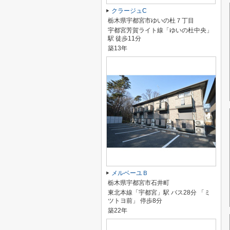
クラージュC
栃木県宇都宮市ゆいの杜７丁目
宇都宮芳賀ライト線「ゆいの杜中央」
駅 徒歩11分
築13年
メルベーユＢ
栃木県宇都宮市石井町
東北本線「宇都宮」駅 バス28分 「ミ
ツトヨ前」 停歩8分
築22年