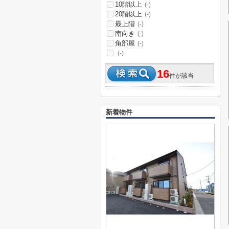
10階以上
(-)
20階以上
(-)
最上階
(-)
南向き
(-)
角部屋
(-)
(-)
16
件が該当
新着物件