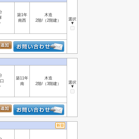
分
築1年
木造
庫
選択
南西
2階/（2階建）
分
▼
分
築11年
木造
口
選択
南
2階/（3階建）
分
▼