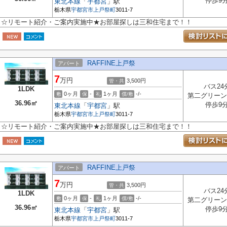
停歩9
東北本線
「
宇都宮
」駅
栃木県
宇都宮市
上戸祭町
3011-7
☆リモート紹介・ご案内実施中★お部屋探しは三和住宅まで！！
RAFFINE上戸祭
アパート
7
万円
3,500円
管・共
バス24
1LDK
0ヶ月
-
1ヶ月
-/-
敷
保
礼
償/敷
第二グリーン
36.96㎡
停歩9
東北本線
「
宇都宮
」駅
栃木県
宇都宮市
上戸祭町
3011-7
☆リモート紹介・ご案内実施中★お部屋探しは三和住宅まで！！
RAFFINE上戸祭
アパート
7
万円
3,500円
管・共
バス24
1LDK
0ヶ月
-
1ヶ月
-/-
敷
保
礼
償/敷
第二グリーン
36.96㎡
停歩9
東北本線
「
宇都宮
」駅
栃木県
宇都宮市
上戸祭町
3011-7