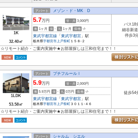
メゾン・ド・MK D
アパート
5.7
万円
3,000円
管・共
バス18
1ヶ月
-
1ヶ月
-/-
敷
保
礼
償/敷
細谷新道
1K
停歩3
東武宇都宮線
「
東武宇都宮
」駅
32.40㎡
栃木県
宇都宮市
上戸祭町
１５８-２
☆リモート紹介・ご案内実施中★お部屋探しは三和住宅まで！！
プチフルールⅠ
アパート
5.9
万円
2,000円
管・共
5.9万円
-
0万円
-/-
敷
保
礼
償/敷
徒歩54
1LDK
東武宇都宮線
「
東武宇都宮
」駅
53.58㎡
栃木県
宇都宮市
上戸祭町
３０１１-４６
☆リモート紹介・ご案内実施中★お部屋探しは三和住宅まで！！
シャルム シエル
アパート