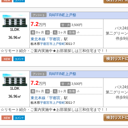
RAFFINE上戸祭
アパート
7.2
万円
3,500円
管・共
バス24
1LDK
0ヶ月
-
1ヶ月
-/-
敷
保
礼
償/敷
第二グリーン
36.96㎡
停歩9
東北本線
「
宇都宮
」駅
栃木県
宇都宮市
上戸祭町
3011-7
☆リモート紹介・ご案内実施中★お部屋探しは三和住宅まで！！
RAFFINE上戸祭
アパート
7.2
万円
3,500円
管・共
バス24
1LDK
0ヶ月
-
1ヶ月
-/-
敷
保
礼
償/敷
第二グリーン
36.96㎡
停歩9
東北本線
「
宇都宮
」駅
栃木県
宇都宮市
上戸祭町
3011-7
☆リモート紹介・ご案内実施中★お部屋探しは三和住宅まで！！