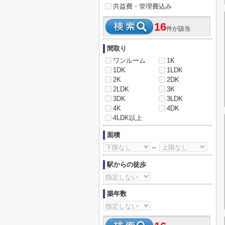
共益費・管理費込み
16
件が該当
間取り
ワンルーム
1K
1DK
1LDK
2K
2DK
2LDK
3K
3DK
3LDK
4K
4DK
4LDK以上
面積
～
駅からの徒歩
築年数