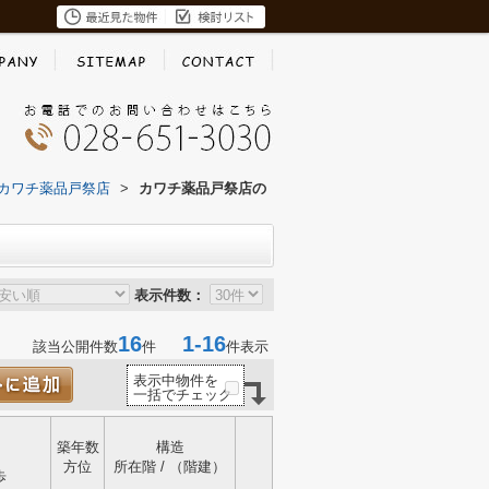
カワチ薬品戸祭店
>
カワチ薬品戸祭店の
表示件数：
16
1-16
該当公開件数
件
件表示
表示中物件を
一括でチェック
築年数
構造
方位
所在階 / （階建）
歩