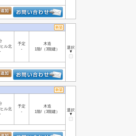
分
予定
木造
ヒル北
選択
-
1階/（3階建）
▼
分
分
予定
木造
ヒル北
選択
-
1階/（3階建）
▼
分