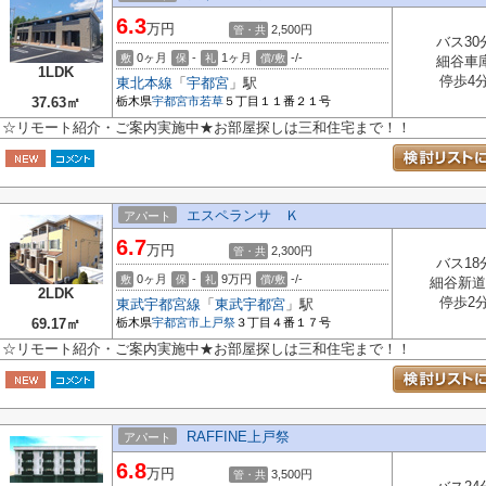
6.3
万円
2,500円
管・共
バス30
0ヶ月
-
1ヶ月
-/-
敷
保
礼
償/敷
細谷車
1LDK
停歩4
東北本線
「
宇都宮
」駅
37.63㎡
栃木県
宇都宮市
若草
５丁目１１番２１号
☆リモート紹介・ご案内実施中★お部屋探しは三和住宅まで！！
エスペランサ Ｋ
アパート
6.7
万円
2,300円
管・共
バス18
0ヶ月
-
9万円
-/-
敷
保
礼
償/敷
細谷新道
2LDK
停歩2
東武宇都宮線
「
東武宇都宮
」駅
69.17㎡
栃木県
宇都宮市
上戸祭
３丁目４番１７号
☆リモート紹介・ご案内実施中★お部屋探しは三和住宅まで！！
RAFFINE上戸祭
アパート
6.8
万円
3,500円
管・共