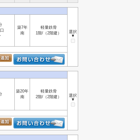
分
築7年
軽量鉄骨
口
選択
南
1階/（2階建）
分
▼
築20年
軽量鉄骨
分
選択
南
2階/（2階建）
▼