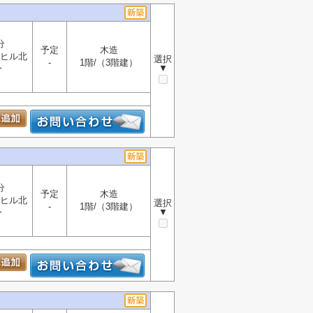
分
予定
木造
ヒル北
選択
-
1階/（3階建）
▼
分
分
予定
木造
ヒル北
選択
-
1階/（3階建）
▼
分