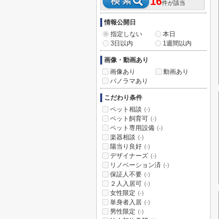
16
件が該当
情報公開日
指定しない
本日
3日以内
1週間以内
画像・動画あり
画像あり
動画あり
パノラマあり
こだわり条件
ペット相談
(-)
ペット飼育可
(-)
ペット専用設備
(-)
楽器相談
(-)
陽当り良好
(-)
デザイナーズ
(-)
リノベーション済
(-)
保証人不要
(-)
２人入居可
(-)
女性限定
(-)
単身者入居
(-)
男性限定
(-)