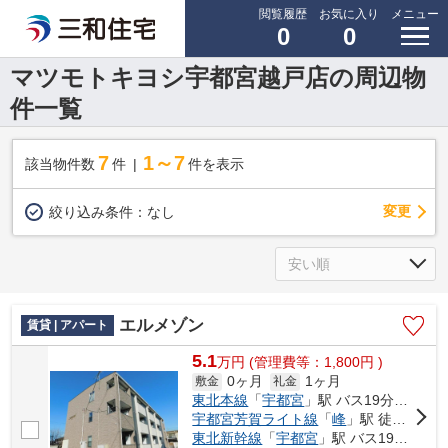
閲覧履歴
お気に入り
メニュー
0
0
マツモトキヨシ宇都宮越戸店の周辺物
件一覧
7
1～7
該当物件数
件
件を表示
変更
絞り込み条件：
なし
エルメゾン
賃貸 | アパート
5.1
万
円
(管理費等：1,800円 )
0ヶ月
1ヶ月
敷金
礼金
東北本線
「
宇都宮
」駅 バス19分 「泉ケ丘小学校前（栃木県）」 停歩5分
宇都宮芳賀ライト線
「
峰
」駅 徒歩15分
東北新幹線
「
宇都宮
」駅 バス19分 「泉ケ丘小学校前（栃木県）」 停歩5分