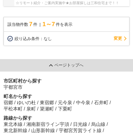
☆リモート紹介・ご案内実施中★お部屋探しは三和住宅まで！！
7
1～7
該当物件数
件
件を表示
変更
絞り込み条件：
なし
ページトップへ
市区町村から探す
宇都宮市
町名から探す
宿郷
/
ゆいの杜
/
東宿郷
/
元今泉
/
中今泉
/
石井町
/
平松本町
/
泉町
/
簗瀬町
/
下栗町
路線から探す
東北本線
/
湘南新宿ライン宇須
/
日光線
/
烏山線
/
東北新幹線
/
山形新幹線
/
宇都宮芳賀ライト線
/