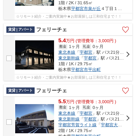
1階 / 2K / 31.65㎡
栃木県
宇都宮市
泉が丘
４丁目１０番１７号
☆リモート紹介・ご案内実施中★お部屋探しは三和住宅まで！！
フェリーチェ
賃貸 | アパート
5.4
万
円
(管理費等：3,000円 )
1ヶ月
0ヶ月
敷金
礼金
東北本線
「
宇都宮
」駅 バス21分 「滝団地前」 停歩4分
東北新幹線
「
宇都宮
」駅 バス21分 「滝団地前」 停歩4分
1階 / 1K / 29.75㎡
栃木県
宇都宮市
平出町
☆リモート紹介・ご案内実施中★お部屋探しは三和住宅まで！！
フェリーチェ
賃貸 | アパート
5.5
万
円
(管理費等：3,000円 )
1ヶ月
0ヶ月
敷金
礼金
東北本線
「
宇都宮
」駅 バス21分 「滝団地前」 停歩4分
東北新幹線
「
宇都宮
」駅 バス21分 「滝団地前」 停歩4分
宇都宮芳賀ライト線
「
宇都宮大学陽東キャンパス
2階 / 1K / 29.75㎡