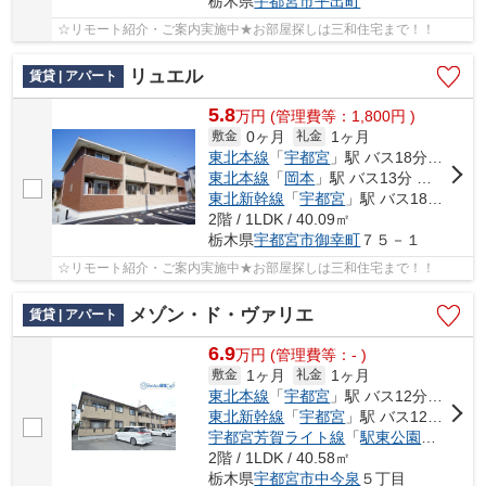
栃木県
宇都宮市
平出町
☆リモート紹介・ご案内実施中★お部屋探しは三和住宅まで！！
リュエル
賃貸 | アパート
5.8
万
円
(管理費等：1,800円 )
0ヶ月
1ヶ月
敷金
礼金
東北本線
「
宇都宮
」駅 バス18分 「南御幸町」 停歩3分
東北本線
「
岡本
」駅 バス13分 「南御幸町」 停歩2分
東北新幹線
「
宇都宮
」駅 バス18分 「南御幸町」 停歩3分
2階 / 1LDK / 40.09㎡
栃木県
宇都宮市
御幸町
７５－１
☆リモート紹介・ご案内実施中★お部屋探しは三和住宅まで！！
メゾン・ド・ヴァリエ
賃貸 | アパート
6.9
万
円
(管理費等：- )
1ヶ月
1ヶ月
敷金
礼金
東北本線
「
宇都宮
」駅 バス12分 「中今泉五丁目」 停歩4分
東北新幹線
「
宇都宮
」駅 バス12分 「中今泉五丁目」 停歩4分
宇都宮芳賀ライト線
「
駅東公園前
」駅 徒
2階 / 1LDK / 40.58㎡
栃木県
宇都宮市
中今泉
５丁目