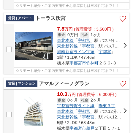
☆リモート紹介・ご案内実施中★お部屋探しは三和住宅まで！！
トーラス沃宮
賃貸 | アパート
7.8
万
円
(管理費等：3,500円 )
0万円
1ヶ月
敷金
礼金
東北本線
「
宇都宮
」駅 バス7分 「竹林保育園入口」 停歩3分
東北新幹線
「
宇都宮
」駅 バス7分 「竹林保育園入口」 停歩3分
湘南新宿ライン宇須
「
宇都宮
」駅 バス7分 「竹林保育園入口」 停歩3分
1階 / 1LDK / 47.46㎡
栃木県
宇都宮市
竹林町
２６６-３
☆リモート紹介・ご案内実施中★お部屋探しは三和住宅まで！！
アマルフィーノグラン
賃貸 | マンション
10.3
万
円
(管理費等：6,000円 )
0ヶ月
2ヶ月
敷金
礼金
宇都宮芳賀ライト線
「
陽東３丁目
」駅 徒
東北本線
「
宇都宮
」駅 バス12分 「越戸二丁目」 停歩1分
東北新幹線
「
宇都宮
」駅 バス12分 「越戸二丁目」 停歩1分
5階 / 2LDK / 68.48㎡
栃木県
宇都宮市
越戸
２丁目１７-１