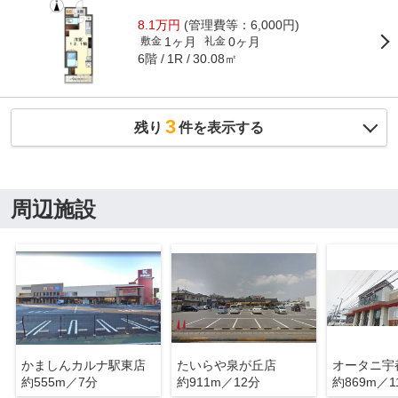
8.1万円
(管理費等：6,000円)
1ヶ月
0ヶ月
敷金
礼金
6階
30.08㎡
1R
3
残り
件を表示する
周辺施設
かましんカルナ駅東店
たいらや泉が丘店
オータニ宇
約555m／7分
約911m／12分
約869m／1