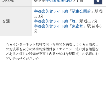
栃木県
宇都宮市
東宿郷
５丁目
宇都宮芳賀ライト線
「
駅東公園前
」駅 徒
歩3分
交通
宇都宮芳賀ライト線
「
峰
」駅 徒歩7分
宇都宮芳賀ライト線
「
東宿郷
」駅 徒歩8
分
☆★インターネット無料でおうち時間を満喫しよう★☆雨の日
のお洗濯も安心の浴室乾燥機付き！エアコン、追い焚き給湯な
どあると嬉しい設備が充実！内見や些細な疑問点、お気軽にお
問い合わせください☆