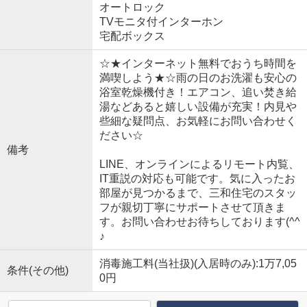
オートロック
TVモニタ付インターホン
宅配ボックス
☆★インターネット無料でおうち時間を
満喫しよう★☆雨の日のお洗濯も安心の
浴室乾燥機付き！エアコン、追い焚き給
湯などあると嬉しい設備が充実！内見や
些細な疑問点、お気軽にお問い合わせく
ださい☆
備考
LINE、オンラインによるリモート内覧、
IT重説の対応も可能です。気に入ったお
部屋が見つかるまで、三和住宅のスタッ
フが親切丁寧にサポートさせて頂きま
す。お問い合わせお待ちしております(^^
♪
消毒施工料(当社扱)(入居時のみ):1万7,05
条件(その他)
0円