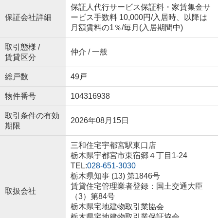
保証人代行サービス保証料・家賃集金サ
保証会社詳細
ービス手数料 10,000円/入居時、以降は
月額賃料の1％/毎月(入居期間中)
取引態様 /
仲介 / 一般
賃貸区分
総戸数
49戸
物件番号
104316938
取引条件の有効
2026年08月15日
期限
三和住宅宇都宮駅東口店
栃木県宇都宮市東宿郷４丁目1-24
TEL:
028-651-3030
栃木県知事 (13) 第1846号
賃貸住宅管理業者登録：国土交通大臣
取扱会社
（3）第84号
栃木県宅地建物取引業協会
栃木県宅地建物取引業保証協会