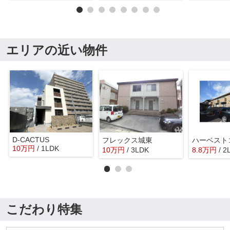
エリアの近い物件
D-CACTUS
フレックス城東
ハーベスト
10
万
円
/ 1LDK
10
万
円
/ 3LDK
8.8
万
円
/ 2
こだわり特集