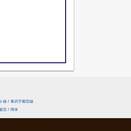
ト線
/
東武宇都宮線
雀宮
/
岡本