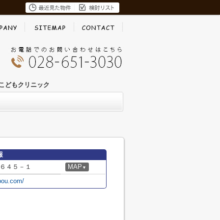
こどもクリニック
報
６４５－１
MAP
▼
bou.com/