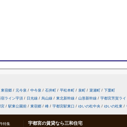
東宿郷
/
元今泉
/
中今泉
/
石井町
/
平松本町
/
泉町
/
簗瀬町
/
下栗町
新宿ライン宇須
/
日光線
/
烏山線
/
東北新幹線
/
山形新幹線
/
宇都宮芳賀ライ
都宮
/
駅東公園前
/
東宿郷
/
峰
/
宇都宮駅東口
/
ゆいの杜中央
/
ゆいの杜東
/
宇都宮の賃貸なら三和住宅
件特集