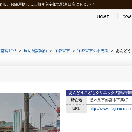
情報。お部屋探しは三和住宅宇都宮駅東口店におまかせ
都宮TOP
>
周辺施設案内
>
宇都宮市
>
宇都宮市の小児科
>
あんどう
あんどうこどもクリニックの詳細情
所在地
栃木県宇都宮市下栗町１
URL
http://www.megane-man