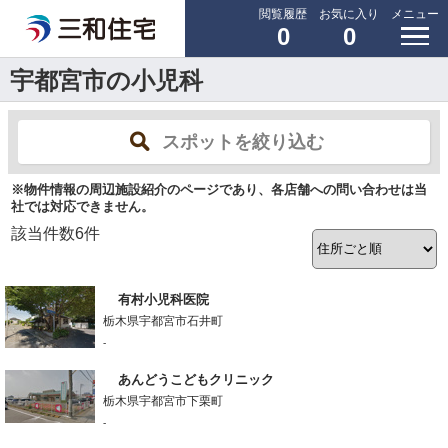
閲覧履歴
お気に入り
メニュー
0
0
宇都宮市の小児科
スポットを絞り込む
※物件情報の周辺施設紹介のページであり、各店舗への問い合わせは当
社では対応できません。
該当件数
6
件
有村小児科医院
栃木県宇都宮市石井町
-
あんどうこどもクリニック
栃木県宇都宮市下栗町
-