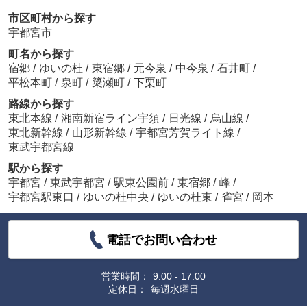
市区町村から探す
宇都宮市
町名から探す
宿郷
/
ゆいの杜
/
東宿郷
/
元今泉
/
中今泉
/
石井町
/
平松本町
/
泉町
/
簗瀬町
/
下栗町
路線から探す
東北本線
/
湘南新宿ライン宇須
/
日光線
/
烏山線
/
東北新幹線
/
山形新幹線
/
宇都宮芳賀ライト線
/
東武宇都宮線
駅から探す
宇都宮
/
東武宇都宮
/
駅東公園前
/
東宿郷
/
峰
/
宇都宮駅東口
/
ゆいの杜中央
/
ゆいの杜東
/
雀宮
/
岡本
電話でお問い合わせ
営業時間：
9:00 - 17:00
定休日：
毎週水曜日