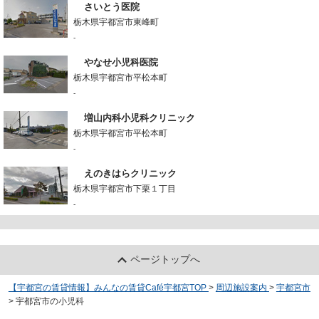
さいとう医院
栃木県宇都宮市東峰町
-
やなせ小児科医院
栃木県宇都宮市平松本町
-
増山内科小児科クリニック
栃木県宇都宮市平松本町
-
えのきはらクリニック
栃木県宇都宮市下栗１丁目
-
ページトップへ
【宇都宮の賃貸情報】みんなの賃貸Café宇都宮TOP
>
周辺施設案内
>
宇都宮市
>
宇都宮市の小児科