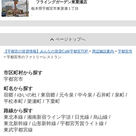
フライングガーデン東簗瀬店
栃木県宇都宮市東簗瀬１丁目
-
ページトップへ
【宇都宮の賃貸情報】みんなの賃貸Café宇都宮TOP
>
周辺施設案内
>
宇都宮市
>
宇都宮市のファミリーレストラン
市区町村から探す
宇都宮市
町名から探す
宿郷
/
ゆいの杜
/
東宿郷
/
元今泉
/
中今泉
/
石井町
/
泉町
/
平松本町
/
簗瀬町
/
下栗町
路線から探す
東北本線
/
湘南新宿ライン宇須
/
日光線
/
烏山線
/
東北新幹線
/
山形新幹線
/
宇都宮芳賀ライト線
/
東武宇都宮線