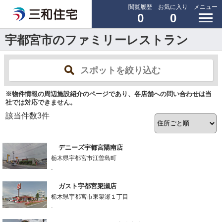
閲覧履歴
お気に入り
メニュー
0
0
宇都宮市のファミリーレストラン
スポットを絞り込む
※物件情報の周辺施設紹介のページであり、各店舗への問い合わせは当
社では対応できません。
該当件数
3
件
デニーズ宇都宮陽南店
栃木県宇都宮市江曽島町
-
ガスト宇都宮簗瀬店
栃木県宇都宮市東簗瀬１丁目
-