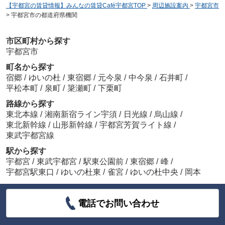
【宇都宮の賃貸情報】みんなの賃貸Café宇都宮TOP
>
周辺施設案内
>
宇都宮市
>
宇都宮市の都道府県機関
市区町村から探す
宇都宮市
町名から探す
宿郷
/
ゆいの杜
/
東宿郷
/
元今泉
/
中今泉
/
石井町
/
平松本町
/
泉町
/
簗瀬町
/
下栗町
路線から探す
東北本線
/
湘南新宿ライン宇須
/
日光線
/
烏山線
/
東北新幹線
/
山形新幹線
/
宇都宮芳賀ライト線
/
東武宇都宮線
駅から探す
宇都宮
/
東武宇都宮
/
駅東公園前
/
東宿郷
/
峰
/
宇都宮駅東口
/
ゆいの杜東
/
雀宮
/
ゆいの杜中央
/
岡本
電話でお問い合わせ