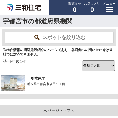
閲覧履歴
お気に入り
メニュー
0
0
宇都宮市の都道府県機関
スポットを絞り込む
※物件情報の周辺施設紹介のページであり、各店舗への問い合わせは当
社では対応できません。
該当件数
1
件
栃木県庁
栃木県宇都宮市塙田１丁目
-
ページトップへ