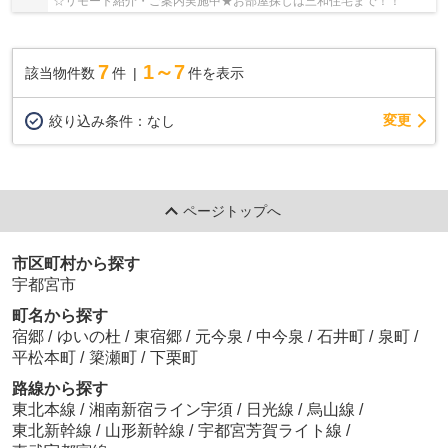
☆リモート紹介・ご案内実施中★お部屋探しは三和住宅まで！！
7
1～7
該当物件数
件
件を表示
変更
絞り込み条件：
なし
ページトップへ
市区町村から探す
宇都宮市
町名から探す
宿郷
/
ゆいの杜
/
東宿郷
/
元今泉
/
中今泉
/
石井町
/
泉町
/
平松本町
/
簗瀬町
/
下栗町
路線から探す
東北本線
/
湘南新宿ライン宇須
/
日光線
/
烏山線
/
東北新幹線
/
山形新幹線
/
宇都宮芳賀ライト線
/