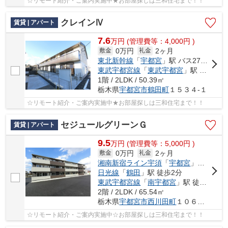
☆リモート紹介・ご案内実施中★お部屋探しは三和住宅まで！！
クレインⅣ
賃貸 | アパート
7.6
万
円
(管理費等：4,000円 )
0万円
2ヶ月
敷金
礼金
東北新幹線
「
宇都宮
」駅 バス27分 「姿川第二小学校前」 停歩7分
東武宇都宮線
「
東武宇都宮
」駅 バス16分 「姿川第二小学校前」 停歩7分
1階 / 2LDK / 50.39㎡
栃木県
宇都宮市
鶴田町
１５３４-１
☆リモート紹介・ご案内実施中★お部屋探しは三和住宅まで！！
セジュールグリーンＧ
賃貸 | アパート
9.5
万
円
(管理費等：5,000円 )
0万円
2ヶ月
敷金
礼金
湘南新宿ライン宇須
「
宇都宮
」駅 バス25分 「鶴田駅」 停歩3分
日光線
「
鶴田
」駅 徒歩2分
東武宇都宮線
「
南宇都宮
」駅 徒歩23分
2階 / 2LDK / 65.54㎡
栃木県
宇都宮市
西川田町
１０６５-８
☆リモート紹介・ご案内実施中☆お部屋探しは三和住宅まで！！