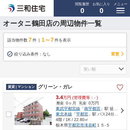
閲覧履歴
お気に入り
メニュー
0
0
オータニ鶴田店の周辺物件一覧
7
1～7
該当物件数
件
件を表示
変更
絞り込み条件：
なし
グリーン・ガレ
賃貸 | マンション
3.4
万
円
(管理費等：- )
0ヶ月
0万円
敷金
礼金
東武宇都宮線
「
南宇都宮
」駅 徒歩19分
東北本線
「
宇都宮
」駅 バス24分 「滝谷町」 停歩2分
4階 / 1K / 22.80㎡
栃木県
宇都宮市
滝谷町
１５-５