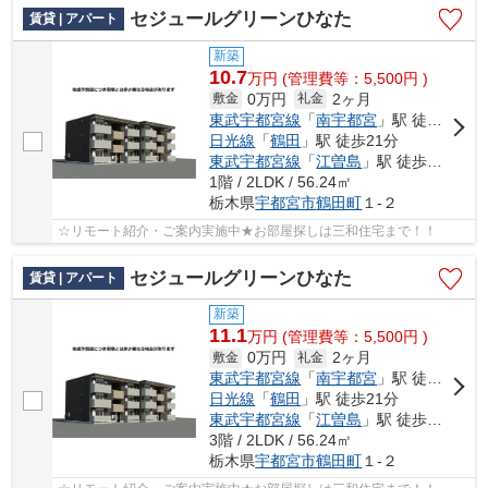
セジュールグリーンひなた
賃貸 | アパート
新築
10.7
万
円
(管理費等：5,500円 )
0万円
2ヶ月
敷金
礼金
東武宇都宮線
「
南宇都宮
」駅 徒歩8分
日光線
「
鶴田
」駅 徒歩21分
東武宇都宮線
「
江曽島
」駅 徒歩37分
1階 / 2LDK / 56.24㎡
栃木県
宇都宮市
鶴田町
１-２
☆リモート紹介・ご案内実施中★お部屋探しは三和住宅まで！！
セジュールグリーンひなた
賃貸 | アパート
新築
11.1
万
円
(管理費等：5,500円 )
0万円
2ヶ月
敷金
礼金
東武宇都宮線
「
南宇都宮
」駅 徒歩8分
日光線
「
鶴田
」駅 徒歩21分
東武宇都宮線
「
江曽島
」駅 徒歩37分
3階 / 2LDK / 56.24㎡
栃木県
宇都宮市
鶴田町
１-２