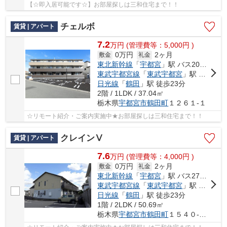
【☆即入居可能です☆】お部屋探しは三和住宅まで！！
チェルボ
賃貸 | アパート
7.2
万
円
(管理費等：5,000円 )
0万円
2ヶ月
敷金
礼金
東北新幹線
「
宇都宮
」駅 バス20分 「十九夜前」 停歩5分
東武宇都宮線
「
東武宇都宮
」駅 バス10分 「十九夜前」 停歩5分
日光線
「
鶴田
」駅 徒歩23分
2階 / 1LDK / 37.04㎡
栃木県
宇都宮市
鶴田町
１２６１-１
☆リモート紹介・ご案内実施中★お部屋探しは三和住宅まで！！
クレインⅤ
賃貸 | アパート
7.6
万
円
(管理費等：4,000円 )
0万円
2ヶ月
敷金
礼金
東北新幹線
「
宇都宮
」駅 バス27分 「姿川第二小学校前」 停歩7分
東武宇都宮線
「
東武宇都宮
」駅 バス16分 「姿川第二小学校前」 停歩7分
日光線
「
鶴田
」駅 徒歩23分
1階 / 2LDK / 50.69㎡
栃木県
宇都宮市
鶴田町
１５４０-１０