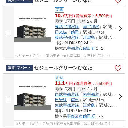
セジュールグリーンひなた
新築
10.7
万
円
(管理費等：5,500円 )
0万円
2ヶ月
敷金
礼金
東武宇都宮線
「
南宇都宮
」駅 徒歩8分
日光線
「
鶴田
」駅 徒歩21分
東武宇都宮線
「
江曽島
」駅 徒歩37分
1階 / 2LDK / 56.24㎡
栃木県
宇都宮市
鶴田町
１-２
☆リモート紹介・ご案内実施中★お部屋探しは三和住宅まで！！
セジュールグリーンひなた
賃貸 | アパート
新築
11.1
万
円
(管理費等：5,500円 )
0万円
2ヶ月
敷金
礼金
東武宇都宮線
「
南宇都宮
」駅 徒歩8分
日光線
「
鶴田
」駅 徒歩21分
東武宇都宮線
「
江曽島
」駅 徒歩37分
3階 / 2LDK / 56.24㎡
栃木県
宇都宮市
鶴田町
１-２
☆リモート紹介・ご案内実施中★お部屋探しは三和住宅まで！！