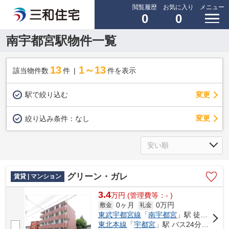
閲覧履歴
お気に入り
メニュー
0
0
南宇都宮駅物件一覧
13
1～13
該当物件数
件
件を表示
駅で絞り込む
変更
変更
絞り込み条件：
なし
グリーン・ガレ
賃貸 | マンション
3.4
万
円
(管理費等：- )
0ヶ月
0万円
敷金
礼金
東武宇都宮線
「
南宇都宮
」駅 徒歩19分
東北本線
「
宇都宮
」駅 バス24分 「滝谷町」 停歩2分