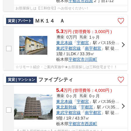
栃木県
宇都宮市
西原
２丁目1-12
お部屋探しは【三和住宅】へお任せください！
ＭＫ１４ Ａ
賃貸 | アパート
5.3
万
円
(管理費等：3,000円 )
0万円
1ヶ月
敷金
礼金
東北本線
「
宇都宮
」駅 バス15分 「砂田街道入口」 停歩5分
東武宇都宮線
「
南宇都宮
」駅 徒歩44分
1階 / 1LDK / 33.39㎡
栃木県
宇都宮市
川田町
☆リモート紹介・ご案内実施中★お部屋探しは三和住宅まで！！
ファイブシティ
賃貸 | マンション
5.4
万
円
(管理費等：4,000円 )
0ヶ月
0ヶ月
敷金
礼金
東北本線
「
宇都宮
」駅 バス35分 「川田入口（栃木県）」 停歩3分
東北新幹線
「
宇都宮
」駅 バス35分 「川田入口（栃木県）」 停歩3分
東武宇都宮線
「
南宇都宮
」駅 徒歩27分
9階 / 1R / 43.97㎡
栃木県
宇都宮市
西原町