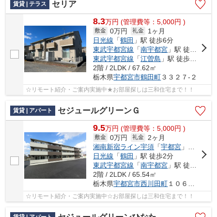
セリア
賃貸 | テラス
8.3
万
円
(管理費等：5,000円 )
0万円
1ヶ月
敷金
礼金
日光線
「
鶴田
」駅 徒歩6分
東武宇都宮線
「
南宇都宮
」駅 徒歩18分
東武宇都宮線
「
江曽島
」駅 徒歩21分
2階 / 2LDK / 67.62㎡
栃木県
宇都宮市
鶴田町
３３２７-２
☆リモート紹介・ご案内実施中★お部屋探しは三和住宅まで！！
セジュールグリーンＧ
賃貸 | アパート
9.5
万
円
(管理費等：5,000円 )
0万円
2ヶ月
敷金
礼金
湘南新宿ライン宇須
「
宇都宮
」駅 バス25分 「鶴田駅」 停歩3分
日光線
「
鶴田
」駅 徒歩2分
東武宇都宮線
「
南宇都宮
」駅 徒歩23分
2階 / 2LDK / 65.54㎡
栃木県
宇都宮市
西川田町
１０６５-８
☆リモート紹介・ご案内実施中☆お部屋探しは三和住宅まで！！
賃貸 | アパート