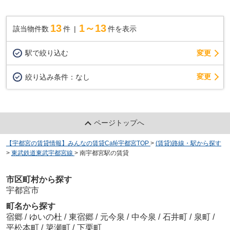
13
1～13
該当物件数
件
件を表示
駅で絞り込む
変更
変更
絞り込み条件：
なし
ページトップへ
【宇都宮の賃貸情報】みんなの賃貸Café宇都宮TOP
>
(賃貸)路線・駅から探す
>
東武鉄道東武宇都宮線
>
南宇都宮駅の賃貸
市区町村から探す
宇都宮市
町名から探す
宿郷
/
ゆいの杜
/
東宿郷
/
元今泉
/
中今泉
/
石井町
/
泉町
/
平松本町
/
簗瀬町
/
下栗町