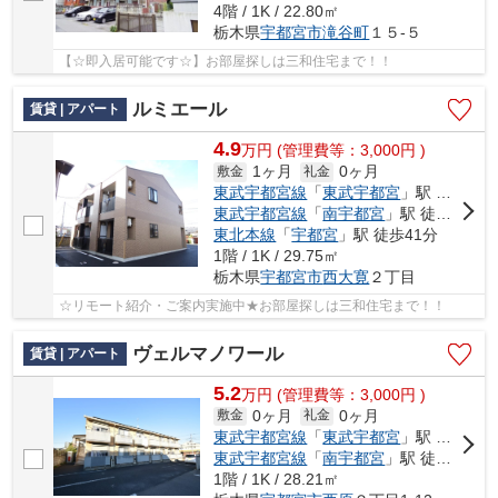
4階 / 1K / 22.80㎡
栃木県
宇都宮市
滝谷町
１５-５
【☆即入居可能です☆】お部屋探しは三和住宅まで！！
ルミエール
賃貸 | アパート
4.9
万
円
(管理費等：3,000円 )
1ヶ月
0ヶ月
敷金
礼金
東武宇都宮線
「
東武宇都宮
」駅 徒歩18分
東武宇都宮線
「
南宇都宮
」駅 徒歩31分
東北本線
「
宇都宮
」駅 徒歩41分
1階 / 1K / 29.75㎡
栃木県
宇都宮市
西大寛
２丁目
☆リモート紹介・ご案内実施中★お部屋探しは三和住宅まで！！
ヴェルマノワール
賃貸 | アパート
5.2
万
円
(管理費等：3,000円 )
0ヶ月
0ヶ月
敷金
礼金
東武宇都宮線
「
東武宇都宮
」駅 徒歩14分
東武宇都宮線
「
南宇都宮
」駅 徒歩18分
1階 / 1K / 28.21㎡