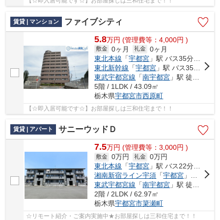
【☆即入居可能です☆】お部屋探しは三和住宅まで！！
ファイブシティ
賃貸 | マンション
5.8
万
円
(管理費等：4,000円 )
0ヶ月
0ヶ月
敷金
礼金
東北本線
「
宇都宮
」駅 バス35分 「川田入口（栃木県）」 停歩3分
東北新幹線
「
宇都宮
」駅 バス35分 「川田入口（栃木県）」 停歩3分
東武宇都宮線
「
南宇都宮
」駅 徒歩27分
5階 / 1LDK / 43.09㎡
栃木県
宇都宮市
西原町
【☆即入居可能です☆】お部屋探しは三和住宅まで！！
サニーウッドＤ
賃貸 | アパート
7.5
万
円
(管理費等：3,000円 )
0万円
0万円
敷金
礼金
東北本線
「
宇都宮
」駅 バス22分 「簗瀬金堀」 停歩14分
湘南新宿ライン宇須
「
宇都宮
」駅 バス22分 「簗瀬金堀」 停歩14分
東武宇都宮線
「
南宇都宮
」駅 徒歩35分
2階 / 2LDK / 62.97㎡
栃木県
宇都宮市
簗瀬町
☆リモート紹介・ご案内実施中★お部屋探しは三和住宅まで！！