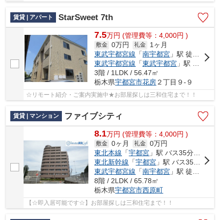
StarSweet 7th
賃貸 | アパート
7.5
万
円
(管理費等：4,000円 )
0万円
1ヶ月
敷金
礼金
東武宇都宮線
「
南宇都宮
」駅 徒歩14分
東武宇都宮線
「
東武宇都宮
」駅 徒歩16分
3階 / 1LDK / 56.47㎡
栃木県
宇都宮市
花房
２丁目９-９
☆リモート紹介・ご案内実施中★お部屋探しは三和住宅まで！！
ファイブシティ
賃貸 | マンション
8.1
万
円
(管理費等：4,000円 )
0ヶ月
0万円
敷金
礼金
東北本線
「
宇都宮
」駅 バス35分 「川田入口（栃木県）」 停歩3分
東北新幹線
「
宇都宮
」駅 バス35分 「川田入口（栃木県）」 停歩3分
東武宇都宮線
「
南宇都宮
」駅 徒歩27分
8階 / 2LDK / 65.78㎡
栃木県
宇都宮市
西原町
【☆即入居可能です☆】お部屋探しは三和住宅まで！！