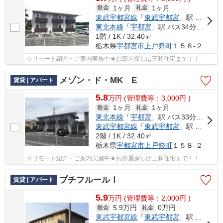
1ヶ月
1ヶ月
敷金
礼金
東武宇都宮線
「
東武宇都宮
」駅 バス18分 「細谷新道口」 停歩3分
東北本線
「
宇都宮
」駅 バス34分 「細谷新道口」 停歩3分
1階 / 1K / 32.40㎡
栃木県
宇都宮市
上戸祭町
１５８-２
☆リモート紹介・ご案内実施中★お部屋探しは三和住宅まで！！
メゾン・ド・MK E
賃貸 | アパート
5.8
万
円
(管理費等：3,000円 )
1ヶ月
1ヶ月
敷金
礼金
東北本線
「
宇都宮
」駅 バス33分 「細谷新道口」 停歩3分
東武宇都宮線
「
東武宇都宮
」駅 バス17分 「細谷新道口」 停歩3分
2階 / 1K / 32.40㎡
栃木県
宇都宮市
上戸祭町
１５８-２
☆リモート紹介・ご案内実施中★お部屋探しは三和住宅まで！！
プチフルールⅠ
賃貸 | アパート
5.9
万
円
(管理費等：2,000円 )
5.9万円
0万円
敷金
礼金
東武宇都宮線
「
東武宇都宮
」駅 徒歩54分