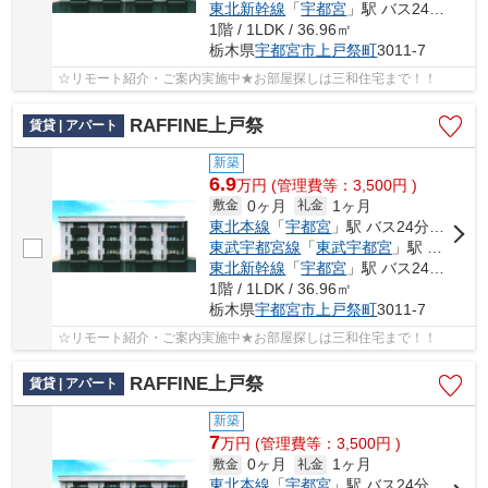
東北新幹線
「
宇都宮
」駅 バス24分 「第二グリーンヒル北」 停歩9分
1階 / 1LDK / 36.96㎡
栃木県
宇都宮市
上戸祭町
3011-7
☆リモート紹介・ご案内実施中★お部屋探しは三和住宅まで！！
RAFFINE上戸祭
賃貸 | アパート
新築
6.9
万
円
(管理費等：3,500円 )
0ヶ月
1ヶ月
敷金
礼金
東北本線
「
宇都宮
」駅 バス24分 「第二グリーンヒル北」 停歩9分
東武宇都宮線
「
東武宇都宮
」駅 バス15分 「第二グリーンヒル北」 停歩9分
東北新幹線
「
宇都宮
」駅 バス24分 「第二グリーンヒル北」 停歩9分
1階 / 1LDK / 36.96㎡
栃木県
宇都宮市
上戸祭町
3011-7
☆リモート紹介・ご案内実施中★お部屋探しは三和住宅まで！！
RAFFINE上戸祭
賃貸 | アパート
新築
7
万
円
(管理費等：3,500円 )
0ヶ月
1ヶ月
敷金
礼金
東北本線
「
宇都宮
」駅 バス24分 「第二グリーンヒル北」 停歩9分