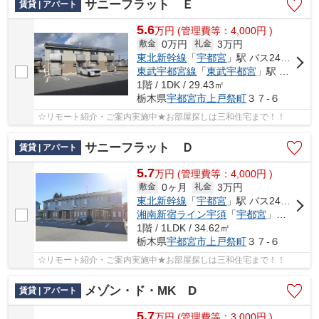
サニーフラット Ｅ
賃貸 | アパート
5.6
万
円
(管理費等：4,000円 )
0万円
3万円
敷金
礼金
東北新幹線
「
宇都宮
」駅 バス24分 「文星大学前」 停歩2分
東武宇都宮線
「
東武宇都宮
」駅 バス16分 「文星大学前」 停歩2分
1階 / 1DK / 29.43㎡
栃木県
宇都宮市
上戸祭町
３７-６
☆リモート紹介・ご案内実施中★お部屋探しは三和住宅まで！！
サニーフラット Ｄ
賃貸 | アパート
5.7
万
円
(管理費等：4,000円 )
0ヶ月
3万円
敷金
礼金
東北新幹線
「
宇都宮
」駅 バス24分 「関東バス文星大学前」 停歩2分
湘南新宿ライン宇須
「
宇都宮
」駅 バス24分 「関東バス文星大学前」 停歩2分
1階 / 1LDK / 34.62㎡
栃木県
宇都宮市
上戸祭町
３７-６
☆リモート紹介・ご案内実施中★お部屋探しは三和住宅まで！！
メゾン・ド・MK D
賃貸 | アパート
5.7
万
円
(管理費等：3,000円 )