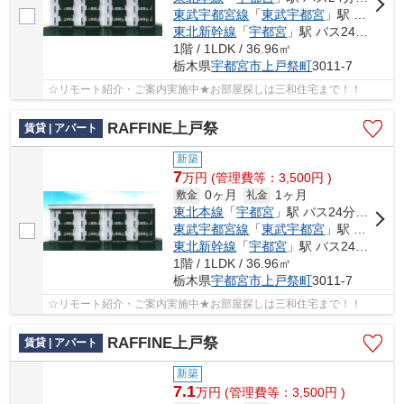
東武宇都宮線
「
東武宇都宮
」駅 バス15分 「第二グリーンヒル北」 停歩9分
東北新幹線
「
宇都宮
」駅 バス24分 「第二グリーンヒル北」 停歩9分
1階 / 1LDK / 36.96㎡
栃木県
宇都宮市
上戸祭町
3011-7
☆リモート紹介・ご案内実施中★お部屋探しは三和住宅まで！！
RAFFINE上戸祭
賃貸 | アパート
新築
7
万
円
(管理費等：3,500円 )
0ヶ月
1ヶ月
敷金
礼金
東北本線
「
宇都宮
」駅 バス24分 「第二グリーンヒル北」 停歩9分
東武宇都宮線
「
東武宇都宮
」駅 バス15分 「第二グリーンヒル北」 停歩9分
東北新幹線
「
宇都宮
」駅 バス24分 「第二グリーンヒル北」 停歩9分
1階 / 1LDK / 36.96㎡
栃木県
宇都宮市
上戸祭町
3011-7
☆リモート紹介・ご案内実施中★お部屋探しは三和住宅まで！！
RAFFINE上戸祭
賃貸 | アパート
新築
7.1
万
円
(管理費等：3,500円 )