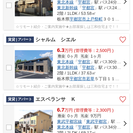
東北本線
「
宇都宮
」駅 バス24分 「第二グリーンヒル北」 停歩8分
東北新幹線
「
宇都宮
」駅 バス24分 「第二グリーンヒル北」 停歩8分
2階 / 1LDK / 53.58㎡
栃木県
宇都宮市
上戸祭町
３０１１-４６
☆リモート紹介・ご案内実施中★お部屋探しは三和住宅まで！！
シャルム シエル
賃貸 | アパート
6.3
万
円
(管理費等：2,500円 )
0ヶ月
1ヶ月
敷金
礼金
東北本線
「
宇都宮
」駅 バス30分 「細谷車庫」 停歩4分
東北新幹線
「
宇都宮
」駅 バス30分 「細谷車庫」 停歩4分
2階 / 1LDK / 37.63㎡
栃木県
宇都宮市
若草
５丁目１１番２１号
☆リモート紹介・ご案内実施中★お部屋探しは三和住宅まで！！
エスペランサ Ｋ
賃貸 | アパート
6.7
万
円
(管理費等：2,300円 )
0ヶ月
9万円
敷金
礼金
東武宇都宮線
「
東武宇都宮
」駅 バス18分 「細谷新道口」 停歩2分
東北本線
「
宇都宮
」駅 バス34分 「細谷新道口」 停歩2分
2階 / 2LDK / 69.17㎡