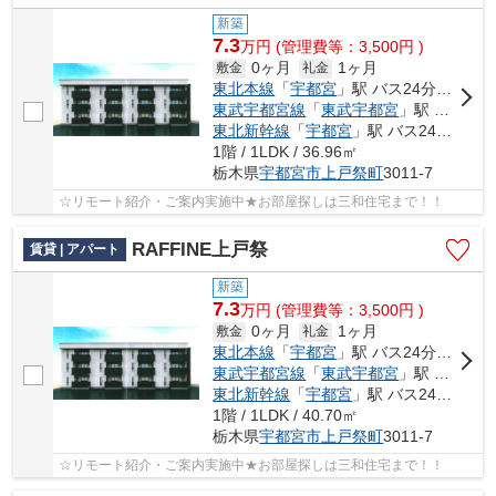
新築
7.3
万
円
(管理費等：3,500円 )
0ヶ月
1ヶ月
敷金
礼金
東北本線
「
宇都宮
」駅 バス24分 「第二グリーンヒル北」 停歩9分
東武宇都宮線
「
東武宇都宮
」駅 バス15分 「第二グリーンヒル北」 停歩9分
東北新幹線
「
宇都宮
」駅 バス24分 「第二グリーンヒル北」 停歩9分
1階 / 1LDK / 36.96㎡
栃木県
宇都宮市
上戸祭町
3011-7
☆リモート紹介・ご案内実施中★お部屋探しは三和住宅まで！！
RAFFINE上戸祭
賃貸 | アパート
新築
7.3
万
円
(管理費等：3,500円 )
0ヶ月
1ヶ月
敷金
礼金
東北本線
「
宇都宮
」駅 バス24分 「第二グリーンヒル北」 停歩9分
東武宇都宮線
「
東武宇都宮
」駅 バス15分 「第二グリーンヒル北」 停歩9分
東北新幹線
「
宇都宮
」駅 バス24分 「第二グリーンヒル北」 停歩9分
1階 / 1LDK / 40.70㎡
栃木県
宇都宮市
上戸祭町
3011-7
☆リモート紹介・ご案内実施中★お部屋探しは三和住宅まで！！