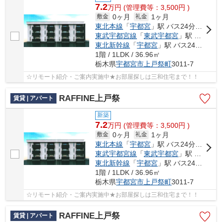
7.2
万
円
(管理費等：3,500円 )
0ヶ月
1ヶ月
敷金
礼金
東北本線
「
宇都宮
」駅 バス24分 「第二グリーンヒル北」 停歩9分
東武宇都宮線
「
東武宇都宮
」駅 バス15分 「第二グリーンヒル北」 停歩9分
東北新幹線
「
宇都宮
」駅 バス24分 「第二グリーンヒル北」 停歩9分
1階 / 1LDK / 36.96㎡
栃木県
宇都宮市
上戸祭町
3011-7
☆リモート紹介・ご案内実施中★お部屋探しは三和住宅まで！！
RAFFINE上戸祭
賃貸 | アパート
新築
7.2
万
円
(管理費等：3,500円 )
0ヶ月
1ヶ月
敷金
礼金
東北本線
「
宇都宮
」駅 バス24分 「第二グリーンヒル北」 停歩9分
東武宇都宮線
「
東武宇都宮
」駅 バス15分 「第二グリーンヒル北」 停歩9分
東北新幹線
「
宇都宮
」駅 バス24分 「第二グリーンヒル北」 停歩9分
1階 / 1LDK / 36.96㎡
栃木県
宇都宮市
上戸祭町
3011-7
☆リモート紹介・ご案内実施中★お部屋探しは三和住宅まで！！
RAFFINE上戸祭
賃貸 | アパート