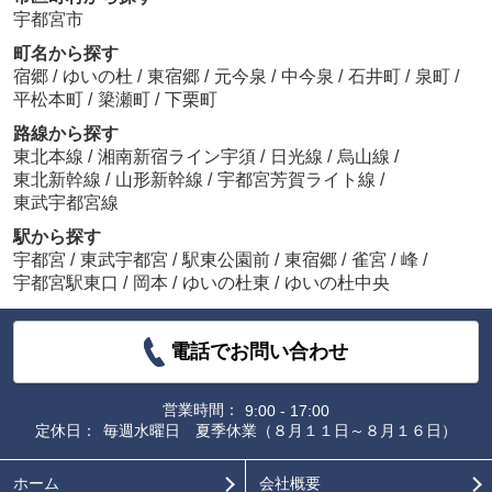
宇都宮市
町名から探す
宿郷
/
ゆいの杜
/
東宿郷
/
元今泉
/
中今泉
/
石井町
/
泉町
/
平松本町
/
簗瀬町
/
下栗町
路線から探す
東北本線
/
湘南新宿ライン宇須
/
日光線
/
烏山線
/
東北新幹線
/
山形新幹線
/
宇都宮芳賀ライト線
/
東武宇都宮線
駅から探す
宇都宮
/
東武宇都宮
/
駅東公園前
/
東宿郷
/
雀宮
/
峰
/
宇都宮駅東口
/
岡本
/
ゆいの杜東
/
ゆいの杜中央
電話でお問い合わせ
営業時間：
9:00 - 17:00
定休日：
毎週水曜日 夏季休業（８月１１日～８月１６日）
ホーム
会社概要