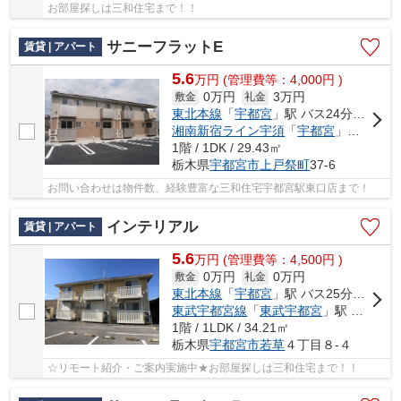
お部屋探しは三和住宅まで！！
サニーフラットE
賃貸 | アパート
5.6
万
円
(管理費等：4,000円 )
0万円
3万円
敷金
礼金
東北本線
「
宇都宮
」駅 バス24分 「文星大学前」 停歩2分
湘南新宿ライン宇須
「
宇都宮
」駅 バス24分 「文星大学前」 停歩2分
1階 / 1DK / 29.43㎡
栃木県
宇都宮市
上戸祭町
37-6
お問い合わせは物件数、経験豊富な三和住宅宇都宮駅東口店まで！
インテリアル
賃貸 | アパート
5.6
万
円
(管理費等：4,500円 )
0万円
0万円
敷金
礼金
東北本線
「
宇都宮
」駅 バス25分 「市営住宅入口」 停歩2分
東武宇都宮線
「
東武宇都宮
」駅 バス16分 「市営住宅入口」 停歩2分
1階 / 1LDK / 34.21㎡
栃木県
宇都宮市
若草
４丁目８-４
☆リモート紹介・ご案内実施中★お部屋探しは三和住宅まで！！