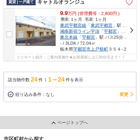
キャトルオランジュ
賃貸 | 一戸建て
9.9
万
円
(管理費等：2,800円 )
1ヶ月
1ヶ月
敷金
礼金
東武宇都宮線
「
東武宇都宮
」駅 バス15分 「上戸祭小入口」 停歩3分
湘南新宿ライン宇須
「
宇都宮
」駅 バス25分 「上戸祭小入口」 停歩3分
東北本線
「
宇都宮
」駅 バス25分 「上戸祭小入口」 停歩3分
- / 3LDK / 72.04㎡
栃木県
宇都宮市
上戸祭町
３５４-２
☆リモート紹介・ご案内実施中★お部屋探しは三和住宅まで！！
24
1～24
該当物件数
件
件を表示
変更
絞り込み条件：
なし
ページトップへ
市区町村から探す