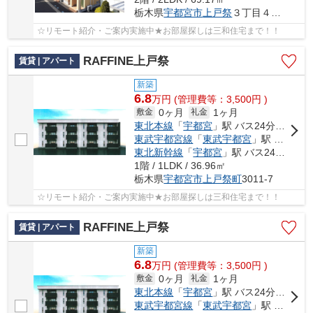
栃木県
宇都宮市
上戸祭
３丁目４番１７号
☆リモート紹介・ご案内実施中★お部屋探しは三和住宅まで！！
RAFFINE上戸祭
賃貸 | アパート
新築
6.8
万
円
(管理費等：3,500円 )
0ヶ月
1ヶ月
敷金
礼金
東北本線
「
宇都宮
」駅 バス24分 「第二グリーンヒル北」 停歩9分
東武宇都宮線
「
東武宇都宮
」駅 バス15分 「第二グリーンヒル北」 停歩9分
東北新幹線
「
宇都宮
」駅 バス24分 「第二グリーンヒル北」 停歩9分
1階 / 1LDK / 36.96㎡
栃木県
宇都宮市
上戸祭町
3011-7
☆リモート紹介・ご案内実施中★お部屋探しは三和住宅まで！！
RAFFINE上戸祭
賃貸 | アパート
新築
6.8
万
円
(管理費等：3,500円 )
0ヶ月
1ヶ月
敷金
礼金
東北本線
「
宇都宮
」駅 バス24分 「第二グリーンヒル北」 停歩9分
東武宇都宮線
「
東武宇都宮
」駅 バス15分 「第二グリーンヒル北」 停歩9分