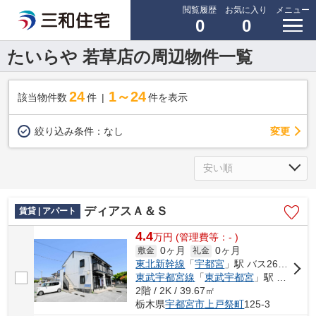
閲覧履歴
お気に入り
メニュー
0
0
たいらや 若草店の周辺物件一覧
24
1～24
該当物件数
件
件を表示
変更
絞り込み条件：
なし
ディアスＡ＆Ｓ
賃貸 | アパート
4.4
万
円
(管理費等：- )
0ヶ月
0ヶ月
敷金
礼金
東北新幹線
「
宇都宮
」駅 バス26分 「細谷新道口」 停歩3分車18分 6.9km
東武宇都宮線
「
東武宇都宮
」駅 バス15分 「細谷新道口」 停歩3分車14分 4.7km
2階 / 2K / 39.67㎡
栃木県
宇都宮市
上戸祭町
125-3