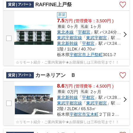
RAFFINE上戸祭
賃貸 | アパート
新築
7.5
万
円
(管理費等：3,500円 )
0ヶ月
1ヶ月
敷金
礼金
東北本線
「
宇都宮
」駅 バス24分 「第二グリーンヒル北」 停歩9分
東武宇都宮線
「
東武宇都宮
」駅 バス15分 「第二グリーンヒル北」 停歩9分
東北新幹線
「
宇都宮
」駅 バス24分 「第二グリーンヒル北」 停歩9分
1階 / 1LDK / 40.70㎡
栃木県
宇都宮市
上戸祭町
3011-7
☆リモート紹介・ご案内実施中★お部屋探しは三和住宅まで！！
カーネリアン Ｂ
賃貸 | アパート
8.6
万
円
(管理費等：4,500円 )
0万円
2ヶ月
敷金
礼金
東北新幹線
「
宇都宮
」駅 バス28分 「駒生営業所」 停歩11分
東武宇都宮線
「
東武宇都宮
」駅 バス23分 「駒生営業所」 停歩11分
2階 / 2LDK / 65.53㎡
栃木県
宇都宮市
宝木町
２丁目２５７０-６
☆リモート紹介・ご案内実施中★お部屋探しは三和住宅まで！！