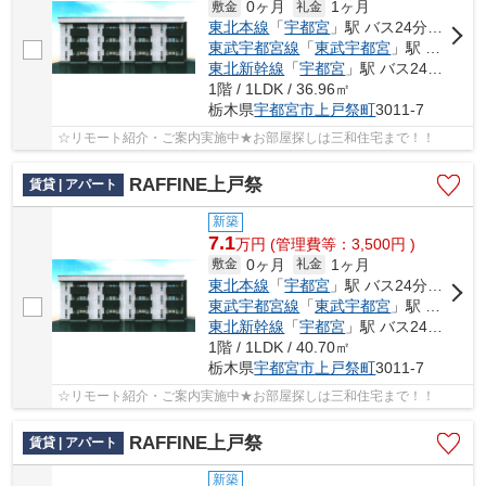
0ヶ月
1ヶ月
敷金
礼金
東北本線
「
宇都宮
」駅 バス24分 「第二グリーンヒル北」 停歩9分
東武宇都宮線
「
東武宇都宮
」駅 バス15分 「第二グリーンヒル北」 停歩9分
東北新幹線
「
宇都宮
」駅 バス24分 「第二グリーンヒル北」 停歩9分
1階 / 1LDK / 36.96㎡
栃木県
宇都宮市
上戸祭町
3011-7
☆リモート紹介・ご案内実施中★お部屋探しは三和住宅まで！！
RAFFINE上戸祭
賃貸 | アパート
新築
7.1
万
円
(管理費等：3,500円 )
0ヶ月
1ヶ月
敷金
礼金
東北本線
「
宇都宮
」駅 バス24分 「第二グリーンヒル北」 停歩9分
東武宇都宮線
「
東武宇都宮
」駅 バス15分 「第二グリーンヒル北」 停歩9分
東北新幹線
「
宇都宮
」駅 バス24分 「第二グリーンヒル北」 停歩9分
1階 / 1LDK / 40.70㎡
栃木県
宇都宮市
上戸祭町
3011-7
☆リモート紹介・ご案内実施中★お部屋探しは三和住宅まで！！
RAFFINE上戸祭
賃貸 | アパート
新築