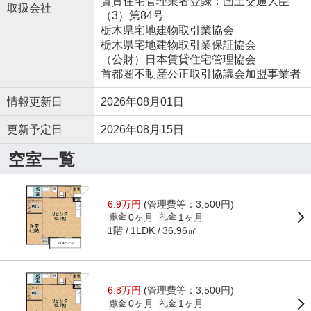
賃貸住宅管理業者登録：国土交通大臣
取扱会社
（3）第84号
栃木県宅地建物取引業協会
栃木県宅地建物取引業保証協会
（公財）日本賃貸住宅管理協会
首都圏不動産公正取引協議会加盟事業者
情報更新日
2026年08月01日
更新予定日
2026年08月15日
空室一覧
6.9万円
(管理費等：3,500円)
0ヶ月
1ヶ月
敷金
礼金
1階
36.96㎡
1LDK
6.8万円
(管理費等：3,500円)
0ヶ月
1ヶ月
敷金
礼金