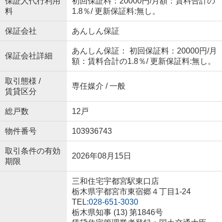
保証人代行利用
初回保証料：20000円/月額：賃料合計の
料
1.8％/ 更新保証料:無し。
保証会社
あんしん保証
あんしん保証： 初回保証料：20000円/月
保証会社詳細
額：賃料合計の1.8％/ 更新保証料:無し。
取引態様 /
専任媒介 / 一般
賃貸区分
総戸数
12戸
物件番号
103936743
取引条件の有効
2026年08月15日
期限
三和住宅宇都宮駅東口店
栃木県宇都宮市東宿郷４丁目1-24
TEL:
028-651-3030
栃木県知事 (13) 第1846号