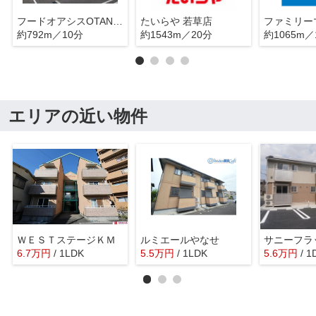
フードオアシスOTANI(オータニ) 戸祭店
たいらや 若草店
約792m／10分
約1543m／20分
約1065m／
エリアの近い物件
ＷＥＳＴステージＫＭ
ルミエールやなせ
サニーフラ
6.7
万
円
/ 1LDK
5.5
万
円
/ 1LDK
5.6
万
円
/ 1