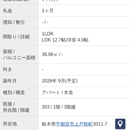
礼金
1ヶ月
償却 / 敷引
- / -
1LDK
間取り / 詳細
LDK 12.7帖
/
洋室 4.0帖
面積 /
36.96㎡ / -
バルコニー面積
向き
-
築年月
2026年 9月(予定)
種別 / 構造
アパート / 木造
部屋 /
303 / 1階 / 3階建
所在階 / 階建
所在地
栃木県
宇都宮市
上戸祭町
3011-7