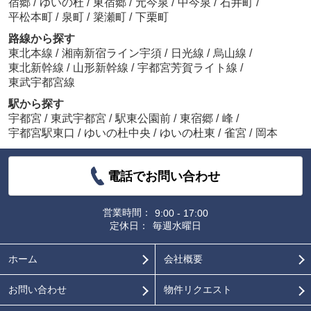
宿郷
/
ゆいの杜
/
東宿郷
/
元今泉
/
中今泉
/
石井町
/
平松本町
/
泉町
/
簗瀬町
/
下栗町
路線から探す
東北本線
/
湘南新宿ライン宇須
/
日光線
/
烏山線
/
東北新幹線
/
山形新幹線
/
宇都宮芳賀ライト線
/
東武宇都宮線
駅から探す
宇都宮
/
東武宇都宮
/
駅東公園前
/
東宿郷
/
峰
/
宇都宮駅東口
/
ゆいの杜中央
/
ゆいの杜東
/
雀宮
/
岡本
電話でお問い合わせ
営業時間：
9:00 - 17:00
定休日：
毎週水曜日
ホーム
会社概要
お問い合わせ
物件リクエスト