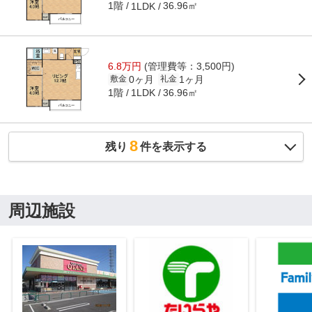
1階
36.96㎡
1LDK
6.8万円
(管理費等：3,500円)
0ヶ月
1ヶ月
敷金
礼金
1階
36.96㎡
1LDK
8
残り
件を表示する
周辺施設