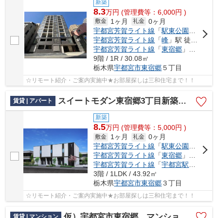
新築
8.3
万
円
(管理費等：6,000円 )
1ヶ月
0ヶ月
敷金
礼金
宇都宮芳賀ライト線
「
駅東公園前
」駅 
宇都宮芳賀ライト線
「
峰
」駅 徒歩7分
宇都宮芳賀ライト線
「
東宿郷
」駅 徒歩8分
9階 / 1R / 30.08㎡
栃木県
宇都宮市
東宿郷
５丁目
☆リモート紹介・ご案内実施中★お部屋探しは三和住宅まで！！
スイートモダン東宿郷3丁目新築マンション
賃貸 | アパート
新築
8.5
万
円
(管理費等：5,000円 )
1ヶ月
0ヶ月
敷金
礼金
宇都宮芳賀ライト線
「
駅東公園前
」駅 
宇都宮芳賀ライト線
「
東宿郷
」駅 徒歩6分
宇都宮芳賀ライト線
「
宇都宮駅東口
」駅
3階 / 1LDK / 43.92㎡
栃木県
宇都宮市
東宿郷
３丁目
☆リモート紹介・ご案内実施中★お部屋探しは三和住宅まで！！
仮）宇都宮市東宿郷 マンション新築工事
賃貸 | マンション