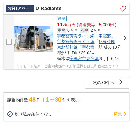
D-Radiante
賃貸 | アパート
新築
11.6
万
円
(管理費等：5,000円 )
0ヶ月
2ヶ月
敷金
礼金
宇都宮芳賀ライト線
「
東宿郷
」駅 徒歩4分
宇都宮芳賀ライト線
「
駅東公園前
」駅 
東北新幹線
「
宇都宮
」駅 徒歩13分
2階 / 1LDK / 39.63㎡
栃木県
宇都宮市
東宿郷
３丁目6-16
☆リモート紹介・ご案内実施中★お部屋探しは三和住宅まで！！
次の30件へ
48
1～30
該当物件数
件
件を表示
変更
絞り込み条件：
なし