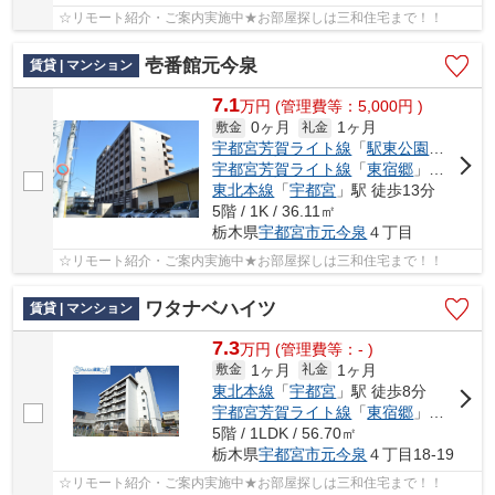
☆リモート紹介・ご案内実施中★お部屋探しは三和住宅まで！！
壱番館元今泉
賃貸 | マンション
7.1
万
円
(管理費等：5,000円 )
0ヶ月
1ヶ月
敷金
礼金
宇都宮芳賀ライト線
「
駅東公園前
」駅 
宇都宮芳賀ライト線
「
東宿郷
」駅 徒歩6分
東北本線
「
宇都宮
」駅 徒歩13分
5階 / 1K / 36.11㎡
栃木県
宇都宮市
元今泉
４丁目
☆リモート紹介・ご案内実施中★お部屋探しは三和住宅まで！！
ワタナベハイツ
賃貸 | マンション
7.3
万
円
(管理費等：- )
1ヶ月
1ヶ月
敷金
礼金
東北本線
「
宇都宮
」駅 徒歩8分
宇都宮芳賀ライト線
「
東宿郷
」駅 徒歩4分
5階 / 1LDK / 56.70㎡
栃木県
宇都宮市
元今泉
４丁目18-19
☆リモート紹介・ご案内実施中★お部屋探しは三和住宅まで！！