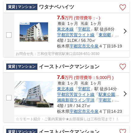
ワタナベハイツ
賃貸 | マンション
7.5
万
円
(管理費等：- )
1ヶ月
1ヶ月
敷金
礼金
東北本線
「
宇都宮
」駅 徒歩8分
宇都宮芳賀ライト線
「
東宿郷
」駅 徒歩8分
4階 / 1LDK / 56.70㎡
栃木県
宇都宮市
元今泉
４丁目18-19
お問合せ先：三和住宅宇都宮駅東口店028-651-3030
イーストパークマンション
賃貸 | マンション
7.6
万
円
(管理費等：5,000円 )
1ヶ月
1ヶ月
敷金
礼金
東北本線
「
宇都宮
」駅 徒歩14分
宇都宮芳賀ライト線
「
駅東公園前
」駅 
湘南新宿ライン宇須
「
宇都宮
」駅 徒歩14分
4階 / 1R / 34.27㎡
栃木県
宇都宮市
元今泉
４丁目14-23
☆リモート紹介・ご案内実施中★お部屋探しは三和住宅まで！！
イーストパークマンション
賃貸 | マンション