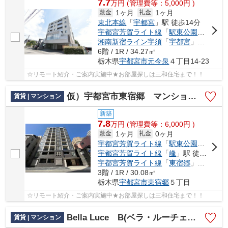
7.7
万
円
(管理費等：5,000円 )
1ヶ月
1ヶ月
敷金
礼金
東北本線
「
宇都宮
」駅 徒歩14分
宇都宮芳賀ライト線
「
駅東公園前
」駅 
湘南新宿ライン宇須
「
宇都宮
」駅 徒歩14分
6階 / 1R / 34.27㎡
栃木県
宇都宮市
元今泉
４丁目14-23
☆リモート紹介・ご案内実施中★お部屋探しは三和住宅まで！！
仮）宇都宮市東宿郷 マンション新築工事
賃貸 | マンション
新築
7.8
万
円
(管理費等：6,000円 )
1ヶ月
0ヶ月
敷金
礼金
宇都宮芳賀ライト線
「
駅東公園前
」駅 
宇都宮芳賀ライト線
「
峰
」駅 徒歩7分
宇都宮芳賀ライト線
「
東宿郷
」駅 徒歩8分
3階 / 1R / 30.08㎡
栃木県
宇都宮市
東宿郷
５丁目
☆リモート紹介・ご案内実施中★お部屋探しは三和住宅まで！！
Bella Luce B(ベラ・ルーチェ B)
賃貸 | マンション