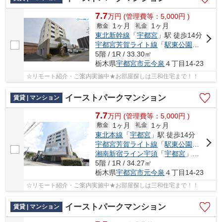
7.7
万
円
(管理費等：5,000円 )
1ヶ月
1ヶ月
敷金
礼金
東北新幹線
「
宇都宮
」駅 徒歩14分
宇都宮芳賀ライト線
「
駅東公園前
」駅 
5階 / 1R / 33.30㎡
栃木県
宇都宮市
元今泉
４丁目14-23
☆リモート紹介・ご案内実施中★お部屋探しは三和住宅まで！！
イーストパークマンション
賃貸 | マンション
7.7
万
円
(管理費等：5,000円 )
1ヶ月
1ヶ月
敷金
礼金
東北本線
「
宇都宮
」駅 徒歩14分
宇都宮芳賀ライト線
「
駅東公園前
」駅 
湘南新宿ライン宇須
「
宇都宮
」駅 徒歩14分
5階 / 1R / 34.27㎡
栃木県
宇都宮市
元今泉
４丁目14-23
☆リモート紹介・ご案内実施中★お部屋探しは三和住宅まで！！
イーストパークマンション
賃貸 | マンション