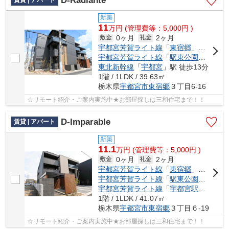
D-Radiante
賃貸 | アパート
新築
11
万
円
(管理費等：5,000円 )
0ヶ月
2ヶ月
敷金
礼金
宇都宮芳賀ライト線
「
東宿郷
」駅 徒歩4分
宇都宮芳賀ライト線
「
駅東公園前
」駅 
東北新幹線
「
宇都宮
」駅 徒歩13分
1階 / 1LDK / 39.63㎡
栃木県
宇都宮市
東宿郷
３丁目6-16
☆リモート紹介・ご案内実施中★お部屋探しは三和住宅まで！！
D-Imparable
賃貸 | アパート
新築
11.1
万
円
(管理費等：5,000円 )
0ヶ月
2ヶ月
敷金
礼金
宇都宮芳賀ライト線
「
東宿郷
」駅 徒歩4分
宇都宮芳賀ライト線
「
駅東公園前
」駅 
宇都宮芳賀ライト線
「
宇都宮駅東口
」駅
1階 / 1LDK / 41.07㎡
栃木県
宇都宮市
東宿郷
３丁目６-19
☆リモート紹介・ご案内実施中★お部屋探しは三和住宅まで！！