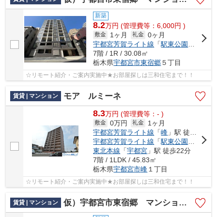
新築
8.2
万
円
(管理費等：6,000円 )
1ヶ月
0ヶ月
敷金
礼金
宇都宮芳賀ライト線
「
駅東公園前
」駅 
7階 / 1R / 30.08㎡
栃木県
宇都宮市
東宿郷
５丁目
☆リモート紹介・ご案内実施中★お部屋探しは三和住宅まで！！
モア ルミーネ
賃貸 | マンション
8.3
万
円
(管理費等：- )
0万円
1ヶ月
敷金
礼金
宇都宮芳賀ライト線
「
峰
」駅 徒歩3分
宇都宮芳賀ライト線
「
駅東公園前
」駅 
東北本線
「
宇都宮
」駅 徒歩22分
7階 / 1LDK / 45.83㎡
栃木県
宇都宮市
峰
１丁目
☆リモート紹介・ご案内実施中★お部屋探しは三和住宅まで！！
仮）宇都宮市東宿郷 マンション新築工事
賃貸 | マンション