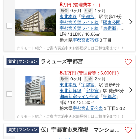
8
万
円
(管理費等：- )
0ヶ月
1ヶ月
敷金
礼金
東北本線
「
宇都宮
」駅 徒歩19分
宇都宮芳賀ライト線
「
駅東公園前
」駅 
宇都宮芳賀ライト線
「
東宿郷
」駅 徒歩11分
1階 / 1LDK / 46.66㎡
栃木県
宇都宮市
宿郷
３丁目
☆リモート紹介・ご案内実施中★お部屋探しは三和住宅まで！！
ラミューズ宇都宮
賃貸 | マンション
8.1
万
円
(管理費等：6,000円 )
0ヶ月
2ヶ月
敷金
礼金
東北本線
「
宇都宮
」駅 徒歩6分
東北新幹線
「
宇都宮
」駅 徒歩6分
湘南新宿ライン宇須
「
宇都宮
」駅 徒歩6分
4階 / 1K / 31.30㎡
栃木県
宇都宮市
元今泉
１丁目3-12
☆リモート紹介・ご案内実施中★お部屋探しは三和住宅まで！！
仮）宇都宮市東宿郷 マンション新築工事
賃貸 | マンション