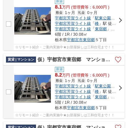
新築
8.1
万
円
(管理費等：6,000円 )
1ヶ月
0ヶ月
敷金
礼金
宇都宮芳賀ライト線
「
駅東公園前
」駅 
宇都宮芳賀ライト線
「
峰
」駅 徒歩7分
宇都宮芳賀ライト線
「
東宿郷
」駅 徒歩8分
6階 / 1R / 30.08㎡
栃木県
宇都宮市
東宿郷
５丁目
☆リモート紹介・ご案内実施中★お部屋探しは三和住宅まで！！
仮）宇都宮市東宿郷 マンション新築工事
賃貸 | マンション
新築
8.2
万
円
(管理費等：6,000円 )
1ヶ月
0ヶ月
敷金
礼金
宇都宮芳賀ライト線
「
駅東公園前
」駅 
宇都宮芳賀ライト線
「
峰
」駅 徒歩7分
宇都宮芳賀ライト線
「
東宿郷
」駅 徒歩8分
5階 / 1R / 30.08㎡
栃木県
宇都宮市
東宿郷
５丁目
☆リモート紹介・ご案内実施中★お部屋探しは三和住宅まで！！
仮）宇都宮市東宿郷 マンション新築工事
賃貸 | マンション