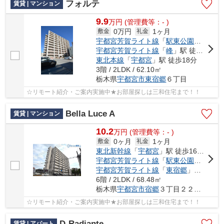
フォルテ
賃貸 | マンション
9.9
万
円
(管理費等：- )
0万円
1ヶ月
敷金
礼金
宇都宮芳賀ライト線
「
駅東公園前
」駅 
宇都宮芳賀ライト線
「
峰
」駅 徒歩6分
東北本線
「
宇都宮
」駅 徒歩18分
3階 / 2LDK / 62.10㎡
栃木県
宇都宮市
東宿郷
６丁目
☆リモート紹介・ご案内実施中★お部屋探しは三和住宅まで！！
Bella Luce A
賃貸 | マンション
10.2
万
円
(管理費等：- )
0ヶ月
1ヶ月
敷金
礼金
東北新幹線
「
宇都宮
」駅 徒歩16分車4分 1.4km
宇都宮芳賀ライト線
「
駅東公園前
」駅 
宇都宮芳賀ライト線
「
東宿郷
」駅 徒歩10分
6階 / 2LDK / 68.48㎡
栃木県
宇都宮市
宿郷
３丁目２２－４
☆リモート紹介・ご案内実施中★お部屋探しは三和住宅まで！！
D-Radiante
賃貸 | アパート