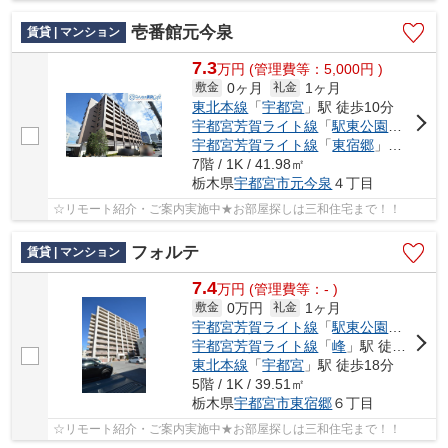
壱番館元今泉
賃貸 | マンション
7.3
万
円
(管理費等：5,000円 )
0ヶ月
1ヶ月
敷金
礼金
東北本線
「
宇都宮
」駅 徒歩10分
宇都宮芳賀ライト線
「
駅東公園前
」駅 
宇都宮芳賀ライト線
「
東宿郷
」駅 徒歩6分
7階 / 1K / 41.98㎡
栃木県
宇都宮市
元今泉
４丁目
☆リモート紹介・ご案内実施中★お部屋探しは三和住宅まで！！
フォルテ
賃貸 | マンション
7.4
万
円
(管理費等：- )
0万円
1ヶ月
敷金
礼金
宇都宮芳賀ライト線
「
駅東公園前
」駅 
宇都宮芳賀ライト線
「
峰
」駅 徒歩6分
東北本線
「
宇都宮
」駅 徒歩18分
5階 / 1K / 39.51㎡
栃木県
宇都宮市
東宿郷
６丁目
☆リモート紹介・ご案内実施中★お部屋探しは三和住宅まで！！