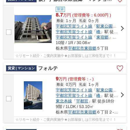
新築
8.7
万
円
(管理費等：6,000円 )
1ヶ月
0ヶ月
敷金
礼金
宇都宮芳賀ライト線
「
駅東公園前
」駅 
宇都宮芳賀ライト線
「
峰
」駅 徒歩7分
宇都宮芳賀ライト線
「
東宿郷
」駅 徒歩8分
10階 / 1R / 30.08㎡
栃木県
宇都宮市
東宿郷
５丁目
☆リモート紹介・ご案内実施中★お部屋探しは三和住宅まで！！
フォルテ
賃貸 | マンション
9
万
円
(管理費等：- )
0万円
1ヶ月
敷金
礼金
宇都宮芳賀ライト線
「
駅東公園前
」駅 
宇都宮芳賀ライト線
「
峰
」駅 徒歩6分
東北本線
「
宇都宮
」駅 徒歩18分
9階 / 1LDK / 53.10㎡
栃木県
宇都宮市
東宿郷
６丁目２-１６
☆リモート紹介・ご案内実施中★お部屋探しは三和住宅まで！！