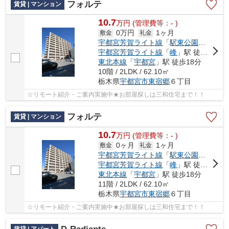
フォルテ
賃貸 | マンション
10.7
万
円
(管理費等：- )
0万円
1ヶ月
敷金
礼金
宇都宮芳賀ライト線
「
駅東公園前
」駅 
宇都宮芳賀ライト線
「
峰
」駅 徒歩6分
東北本線
「
宇都宮
」駅 徒歩18分
10階 / 2LDK / 62.10㎡
栃木県
宇都宮市
東宿郷
６丁目
☆リモート紹介・ご案内実施中★お部屋探しは三和住宅まで！！
フォルテ
賃貸 | マンション
10.7
万
円
(管理費等：- )
0ヶ月
1ヶ月
敷金
礼金
宇都宮芳賀ライト線
「
駅東公園前
」駅 
宇都宮芳賀ライト線
「
峰
」駅 徒歩6分
東北本線
「
宇都宮
」駅 徒歩18分
11階 / 2LDK / 62.10㎡
栃木県
宇都宮市
東宿郷
６丁目
☆リモート紹介・ご案内実施中★お部屋探しは三和住宅まで！！