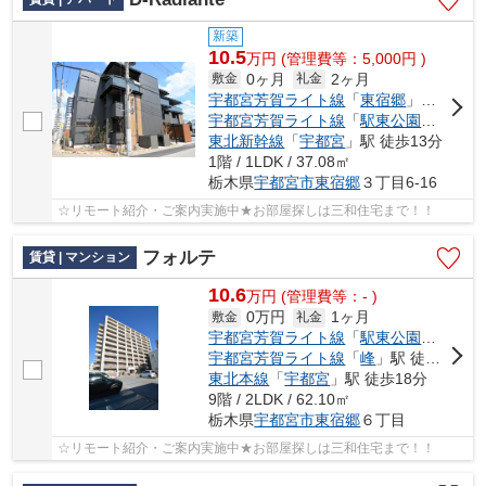
新築
10.5
万
円
(管理費等：5,000円 )
0ヶ月
2ヶ月
敷金
礼金
宇都宮芳賀ライト線
「
東宿郷
」駅 徒歩4分
宇都宮芳賀ライト線
「
駅東公園前
」駅 
東北新幹線
「
宇都宮
」駅 徒歩13分
1階 / 1LDK / 37.08㎡
栃木県
宇都宮市
東宿郷
３丁目6-16
☆リモート紹介・ご案内実施中★お部屋探しは三和住宅まで！！
フォルテ
賃貸 | マンション
10.6
万
円
(管理費等：- )
0万円
1ヶ月
敷金
礼金
宇都宮芳賀ライト線
「
駅東公園前
」駅 
宇都宮芳賀ライト線
「
峰
」駅 徒歩6分
東北本線
「
宇都宮
」駅 徒歩18分
9階 / 2LDK / 62.10㎡
栃木県
宇都宮市
東宿郷
６丁目
☆リモート紹介・ご案内実施中★お部屋探しは三和住宅まで！！