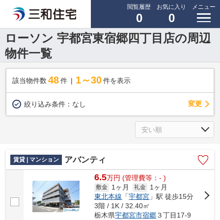
閲覧履歴
お気に入り
メニュー
0
0
ローソン 宇都宮東宿郷四丁目店の周辺
物件一覧
48
1～30
該当物件数
件
件を表示
変更
絞り込み条件：
なし
アバンティ
賃貸 | マンション
6.5
万
円
(管理費等：- )
1ヶ月
1ヶ月
敷金
礼金
東北本線
「
宇都宮
」駅 徒歩15分
3階 / 1K / 32.40㎡
栃木県
宇都宮市
宿郷
３丁目17-9