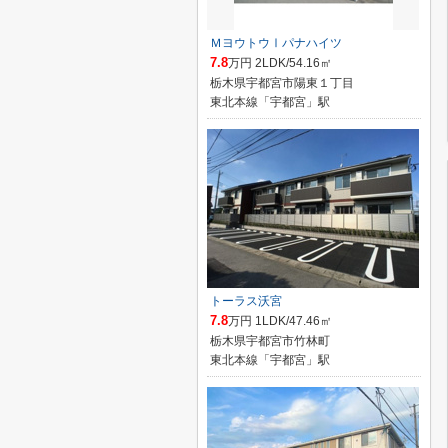
ＭヨウトウⅠパナハイツ
7.8
万円 2LDK/54.16㎡
栃木県宇都宮市陽東１丁目
東北本線「宇都宮」駅
トーラス沃宮
7.8
万円 1LDK/47.46㎡
栃木県宇都宮市竹林町
東北本線「宇都宮」駅