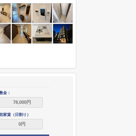
敷金：
前家賃（日割り）