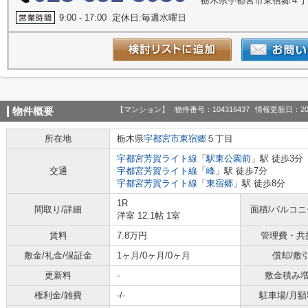
栃木県宇都宮市東宿郷４丁目
9:00 - 17:00 定休日:毎週水曜日
【マンション】
物件番号：104316437
情報更新日：20
物件概要
所在地
栃木県
宇都宮市
東宿郷
５丁目
宇都宮芳賀ライト線
「
駅東公園前
」駅 徒歩3分
交通
宇都宮芳賀ライト線
「
峰
」駅 徒歩7分
宇都宮芳賀ライト線
「
東宿郷
」駅 徒歩8分
1R
間取り/詳細
面積/バルコ
洋室 12.1帖 1室
賃料
7.8万円
管理費・共
敷金/礼金/保証金
1ヶ月/0ヶ月/0ヶ月
償却/敷
更新料
-
敷金積み
権利金/雑費
-/-
駐車場/月額