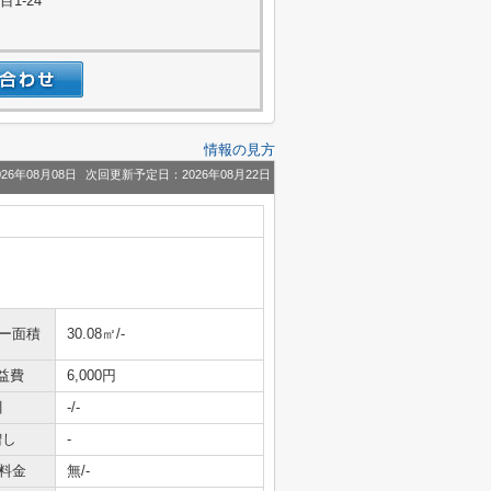
1-24
情報の見方
26年08月08日
次回更新予定日：2026年08月22日
ニー面積
30.08㎡/-
益費
6,000円
引
-/-
増し
-
料金
無/-