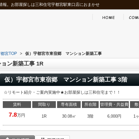
情報。お部屋探しは三和住宅宇都宮駅東口店におまかせ
都宮TOP
>
仮）宇都宮市東宿郷 マンション新築工事
ョン新築工事 1R
仮）宇都宮市東宿郷 マンション新築工事 3階
☆リモート紹介・ご案内実施中★お部屋探しは三和住宅まで！！
賃料
間取り
専有面積
所在階
管理費・共益費
敷
7.8
万円
1R
30.08㎡
3階
6,000円
1