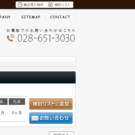
金
礼金
ヶ月
0ヶ月