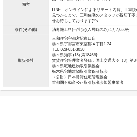
備考
LINE、オンラインによるリモート内覧、IT
見つかるまで、三和住宅のスタッフが親切丁寧
せお待ちしております(^^♪
条件(その他)
消毒施工料(当社扱)(入居時のみ):1万7,050円
三和住宅宇都宮駅東口店
栃木県宇都宮市東宿郷４丁目1-24
TEL:028-651-3030
栃木県知事 (13) 第1846号
取扱会社
賃貸住宅管理業者登録：国土交通大臣（3）第8
栃木県宅地建物取引業協会
栃木県宅地建物取引業保証協会
（公財）日本賃貸住宅管理協会
首都圏不動産公正取引協議会加盟事業者