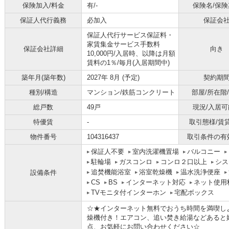
保険加入/料金
有/-
保険名/保険
保証人代行義務
必加入
保証会
保証人代行サービス保証料・
家賃集金サービス手数料
保証会社詳細
向き
10,000円/入居時、以降は月額
賃料の1％/毎月(入居期間中)
築年月(築年数)
2027年 8月 (予定)
契約期
種別/構造
マンション/鉄筋コンクリート
部屋/所在階
総戸数
49戸
現況/入居可
特優賃
-
取引態様/賃
物件番号
104316437
取引条件の有
保証人不要
室内洗濯機置場
バルコニー
駐輪場
ガスコンロ
コンロ２口以上
シス
追焚機能浴室
浴室乾燥機
温水洗浄便座
設備条件
CS
BS
インターネット対応
ネット使用
TVモニタ付インターホン
宅配ボックス
☆★インターネット無料でおうち時間を満喫し
燥機付き！エアコン、追い焚き給湯などあると
点、お気軽にお問い合わせください☆