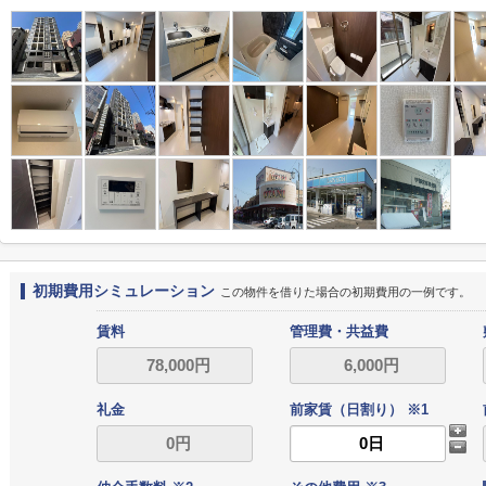
初期費用シミュレーション
この物件を借りた場合の初期費用の一例です。
賃料
管理費・共益費
礼金
前家賃（日割り） ※1