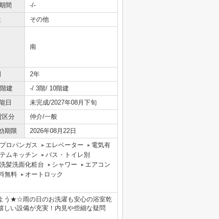
期間
-/-
社
その他
南
間
2年
/階建
-/ 3階/ 10階建
能日
未完成/2027年08月下旬
貸区分
仲介/一般
効期限
2026年08月22日
プロパンガス
エレベーター
電気有
テムキッチン
バス・トイレ別
洗髪洗面化粧台
シャワー
エアコン
料無料
オートロック
よう★☆雨の日のお洗濯も安心の浴室乾
嬉しい設備が充実！内見や些細な疑問