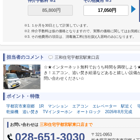
仲介手数料 ※2
その他費用 ※3
※1. １か月を30日として計算しています。
※2. 仲介手数料は仮の価格となりますので、実際の価格に関してはお気軽
※3. その他費用の項目は、消毒施工料(当社扱)(入居時のみ)になります。
担当者のコメント
三和住宅宇都宮駅東口店
☆★インターネット無料でおうち時間を満喫しよう
き！エアコン、追い焚き給湯などあると嬉しい設備
問い合わせください☆
ポイント・特徴
宇都宮市東宿郷
1R
マンション
エアコン
エレベーター
駅近く
乾燥機
追い焚き
TVインターホン
オートロック
2026年8月完成
お問い合わせは
三和住宅宇都宮駅東口店まで
028-651-3030
〒321-0953