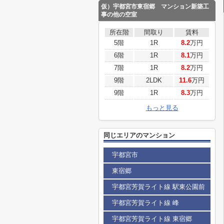
仮）宇都宮市東宿郷 マンション新築工
事の他の空室
所在階
間取り
賃料
5階
1R
8.2
万円
6階
1R
8.1
万円
7階
1R
8.2
万円
9階
2LDK
11.6
万円
9階
1R
8.3
万円
もっと見る
同じエリアのマンション
宇都宮市
東宿郷
宇都宮芳賀ライト線 駅東公園前
宇都宮芳賀ライト線 峰
宇都宮芳賀ライト線 東宿郷