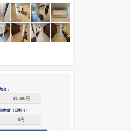
敷金：
前家賃（日割り）