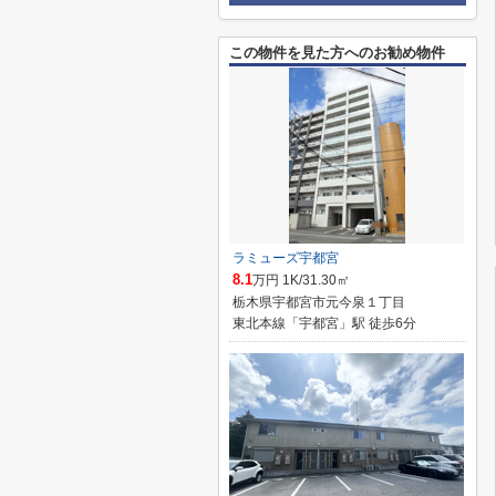
この物件を見た方へのお勧め物件
ラミューズ宇都宮
8.1
万円 1K/31.30㎡
栃木県宇都宮市元今泉１丁目
東北本線「宇都宮」駅 徒歩6分