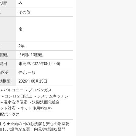
期間
-/-
社
その他
南
間
2年
/階建
-/ 6階/ 10階建
能日
未完成/2027年08月下旬
貸区分
仲介/一般
効期限
2026年08月15日
バルコニー
プロパンガス
コンロ２口以上
システムキッチン
温水洗浄便座
洗髪洗面化粧台
ット対応
ネット使用料無料
配ボックス
よう★☆雨の日のお洗濯も安心の浴室乾
嬉しい設備が充実！内見や些細な疑問