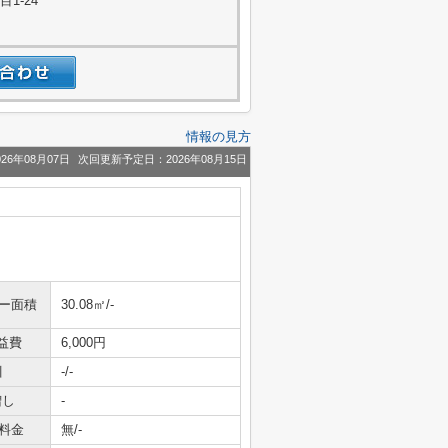
1-24
情報の見方
26年08月07日
次回更新予定日：2026年08月15日
ニー面積
30.08㎡/-
益費
6,000円
引
-/-
増し
-
料金
無/-