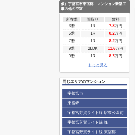
仮）宇都宮市東宿郷 マンション新築工
事の他の空室
所在階
間取り
賃料
3階
1R
7.8
万円
5階
1R
8.2
万円
7階
1R
8.2
万円
9階
2LDK
11.6
万円
9階
1R
8.3
万円
もっと見る
同じエリアのマンション
宇都宮市
東宿郷
宇都宮芳賀ライト線 駅東公園前
宇都宮芳賀ライト線 峰
宇都宮芳賀ライト線 東宿郷