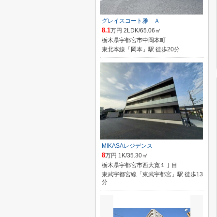
グレイスコート雅 Ａ
8.1
万円 2LDK/65.06㎡
栃木県宇都宮市中岡本町
東北本線「岡本」駅 徒歩20分
MIKASAレジデンス
8
万円 1K/35.30㎡
栃木県宇都宮市西大寛１丁目
東武宇都宮線「東武宇都宮」駅 徒歩13
分