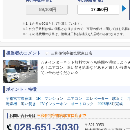
仲介手数料 ※2
その他費用 ※3
※1. １か月を30日として計算しています。
※2. 仲介手数料は仮の価格となりますので、実際の価格に関してはお気軽
※3. その他費用の項目は、消毒施工料(当社扱)(入居時のみ)になります。
担当者のコメント
三和住宅宇都宮駅東口店
☆★インターネット無料でおうち時間を満喫しよう
き！エアコン、追い焚き給湯などあると嬉しい設備
問い合わせください☆
ポイント・特徴
宇都宮市東宿郷
1R
マンション
エアコン
エレベーター
駅近く
乾燥機
追い焚き
TVインターホン
オートロック
2026年8月完成
お問い合わせは
三和住宅宇都宮駅東口店まで
028-651-3030
〒321-0953