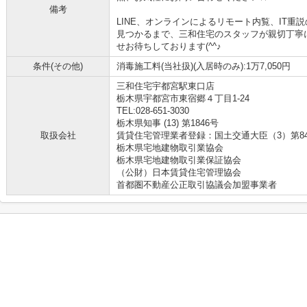
備考
LINE、オンラインによるリモート内覧、IT
見つかるまで、三和住宅のスタッフが親切丁寧
せお待ちしております(^^♪
条件(その他)
消毒施工料(当社扱)(入居時のみ):1万7,050円
三和住宅宇都宮駅東口店
栃木県宇都宮市東宿郷４丁目1-24
TEL:028-651-3030
栃木県知事 (13) 第1846号
取扱会社
賃貸住宅管理業者登録：国土交通大臣（3）第8
栃木県宅地建物取引業協会
栃木県宅地建物取引業保証協会
（公財）日本賃貸住宅管理協会
首都圏不動産公正取引協議会加盟事業者