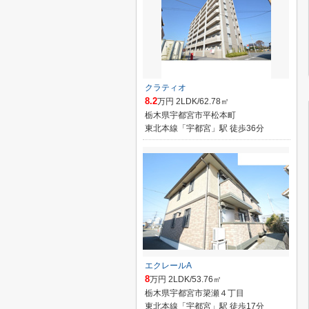
クラティオ
8.2
万円 2LDK/62.78㎡
栃木県宇都宮市平松本町
東北本線「宇都宮」駅 徒歩36分
エクレールA
8
万円 2LDK/53.76㎡
栃木県宇都宮市簗瀬４丁目
東北本線「宇都宮」駅 徒歩17分