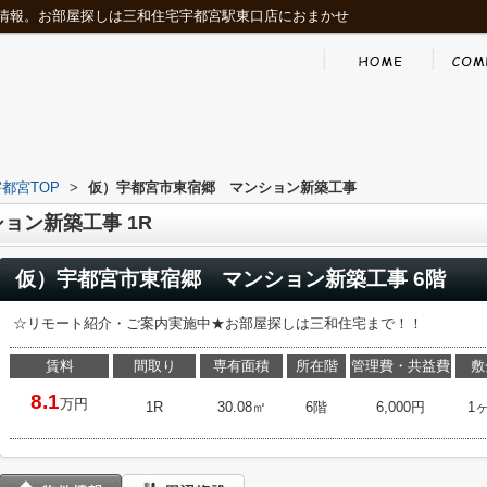
情報。お部屋探しは三和住宅宇都宮駅東口店におまかせ
都宮TOP
>
仮）宇都宮市東宿郷 マンション新築工事
ョン新築工事 1R
仮）宇都宮市東宿郷 マンション新築工事 6階
☆リモート紹介・ご案内実施中★お部屋探しは三和住宅まで！！
賃料
間取り
専有面積
所在階
管理費・共益費
敷
8.1
万円
1R
30.08㎡
6階
6,000円
1