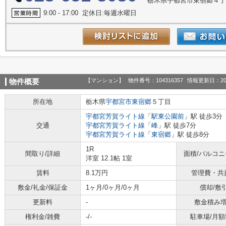
栃木県宇都宮市東宿郷４丁目
9:00 - 17:00 定休日:毎週水曜日
【マンション】
物件番号：104316357
情報更新日：20
物件概要
所在地
栃木県
宇都宮市
東宿郷
５丁目
宇都宮芳賀ライト線
「
駅東公園前
」駅 徒歩3分
交通
宇都宮芳賀ライト線
「
峰
」駅 徒歩7分
宇都宮芳賀ライト線
「
東宿郷
」駅 徒歩8分
1R
間取り/詳細
面積/バルコ
洋室 12.1帖 1室
賃料
8.1万円
管理費・共
敷金/礼金/保証金
1ヶ月/0ヶ月/0ヶ月
償却/敷
更新料
-
敷金積み
権利金/雑費
-/-
駐車場/月額