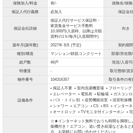
保険加入/料金
有/-
保険名/保険
保証人代行義務
必加入
保証会
保証人代行サービス保証料・
家賃集金サービス手数料
保証会社詳細
向き
10,000円/入居時、以降は月額
賃料の1％/毎月(入居期間中)
築年月(築年数)
2027年 8月 (予定)
契約期
種別/構造
マンション/鉄筋コンクリート
部屋/所在階
総戸数
49戸
現況/入居可
特優賃
-
取引態様/賃
物件番号
104316357
取引条件の有
保証人不要
室内洗濯機置場
フローリング
エレベーター
電気有
駐輪場
ガスコンロ
バス・トイレ別
追焚機能浴室
浴室乾燥機
設備条件
シャワー
エアコン
CS
BS
インターネ
オートロック
TVモニタ付インターホン
宅
☆★インターネット無料でおうち時間を満喫し
燥機付き！エアコン、追い焚き給湯などあると
点、お気軽にお問い合わせください☆