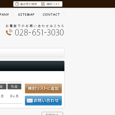
金
礼金
ヶ月
0ヶ月