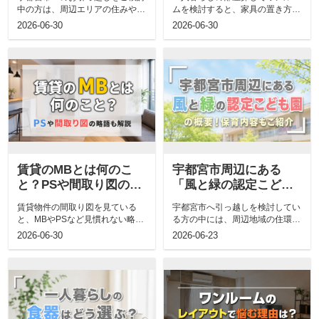
中の方は、周辺エリアの住みやす
ムを検討すると、家具の置き方や
さだけでなく、日々の生活に関わ
生活感の出やすさに不安を感じる
2026-06-30
2026-06-30
る教育環境...
方も多いで...
賃貸のMBとは何のこ
宇都宮市周辺にある
と？PSや間取り図の略
「風と緑の認定こども
語も解説
園」の概要！保育内容
賃貸物件の間取り図を見ている
宇都宮市へ引っ越しを検討してい
もご紹介
と、MBやPSなど見慣れない略語
る方の中には、周辺地域の住環境
に戸惑う方も多いのではないでし
や教育施設について非常に強い関
2026-06-30
2026-06-23
ょうか。契...
心を持って...