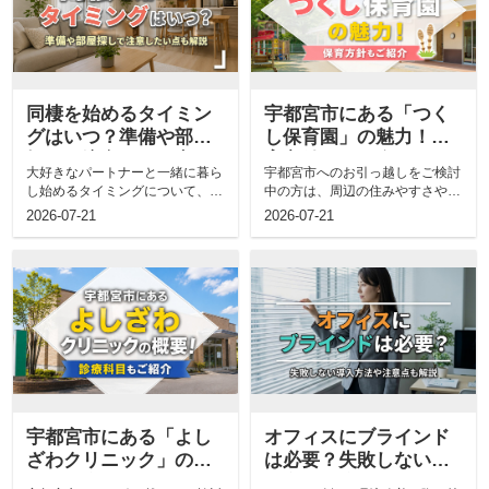
同棲を始めるタイミン
宇都宮市にある「つく
グはいつ？準備や部屋
し保育園」の魅力！保
探しで注意したい点も
育方針もご紹介
大好きなパートナーと一緒に暮ら
宇都宮市へのお引っ越しをご検討
解説
し始めるタイミングについて、い
中の方は、周辺の住みやすさやど
つが良いのか悩んでいませんか。
のような育児環境が整っているの
2026-07-21
2026-07-21
将来への期...
か気になっ...
宇都宮市にある「よし
オフィスにブラインド
ざわクリニック」の概
は必要？失敗しない導
要！診療科目もご紹介
入方法や注意点も解説