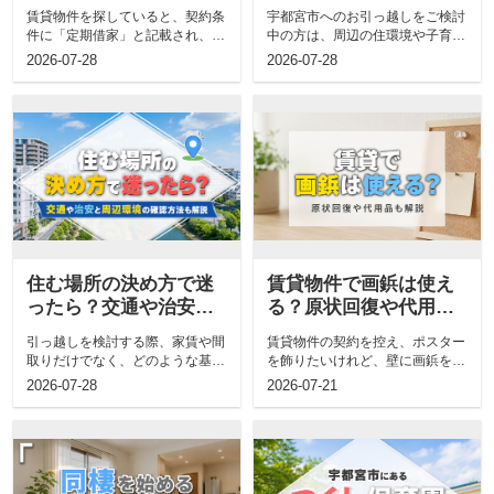
契約の注意点について
活もご紹介
賃貸物件を探していると、契約条
宇都宮市へのお引っ越しをご検討
も解説
件に「定期借家」と記載され、普
中の方は、周辺の住環境や子育て
通借家との違いが分からず不安を
施設などの情報をあらかじめ知っ
2026-07-28
2026-07-28
感じる方も...
ておきたい...
住む場所の決め方で迷
賃貸物件で画鋲は使え
ったら？交通や治安と
る？原状回復や代用品
周辺環境の確認方法も
についても解説
引っ越しを検討する際、家賃や間
賃貸物件の契約を控え、ポスター
解説
取りだけでなく、どのような基準
を飾りたいけれど、壁に画鋲を刺
で住む場所を選べばよいか迷うこ
してよいのか不安に感じていませ
2026-07-28
2026-07-21
とはありま...
んか。退去...