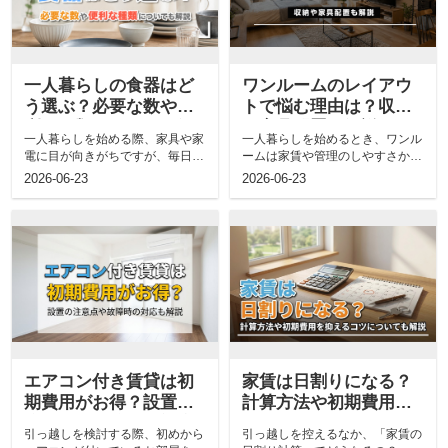
一人暮らしの食器はど
ワンルームのレイアウ
う選ぶ？必要な数や便
トで悩む理由は？収納
利な種類についても解
や家具配置も解説
一人暮らしを始める際、家具や家
一人暮らしを始めるとき、ワンル
説
電に目が向きがちですが、毎日の
ームは家賃や管理のしやすさから
食事を支える食器選びも大切で
候補に入りやすい間取りです。一
2026-06-23
2026-06-23
す。お部屋探...
方で、家具...
エアコン付き賃貸は初
家賃は日割りになる？
期費用がお得？設置の
計算方法や初期費用を
注意点や故障時の対応
抑えるコツについても
引っ越しを検討する際、初めから
引っ越しを控えるなか、「家賃の
も解説
解説