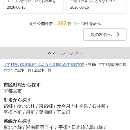
エアコンが付いているお部屋を選
日割り計算ってどうなるの？」と
ぶべきか悩む方は多いのではない
疑問に思うことはありませんか。
2026-06-16
2026-06-16
でしょうか...
初期費用を...
382
該当公開件数：
件
1～20
件を表示
次の20件へ
ページトップへ
【宇都宮の賃貸情報】みんなの賃貸Café宇都宮TOP
>
三和住宅宇都宮駅東口店
のブログ記事一覧 | 全記事一覧
市区町村から探す
宇都宮市
町名から探す
宿郷
/
ゆいの杜
/
東宿郷
/
元今泉
/
中今泉
/
石井町
/
平松本町
/
泉町
/
簗瀬町
/
下栗町
路線から探す
東北本線
/
湘南新宿ライン宇須
/
日光線
/
烏山線
/