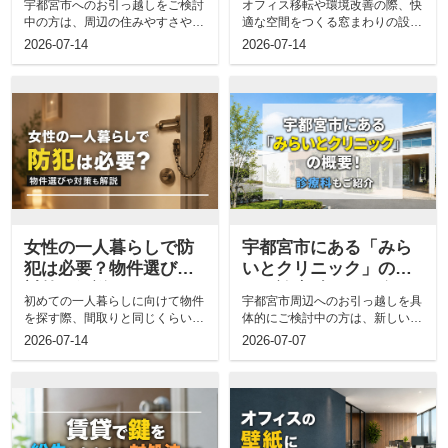
宇都宮市へのお引っ越しをご検討
オフィス移転や環境改善の際、快
中の方は、周辺の住みやすさや医
適な空間をつくる窓まわりの設備
療施設について気になっているか
選びに悩まれる方は多いのではな
2026-07-14
2026-07-14
と思います...
いでしょう...
女性の一人暮らしで防
宇都宮市にある「みら
犯は必要？物件選びや
いとクリニック」の概
対策も解説
要！診療科もご紹介
初めての一人暮らしに向けて物件
宇都宮市周辺へのお引っ越しを具
を探す際、間取りと同じくらいセ
体的にご検討中の方は、新しい生
キュリティ面が気になっている方
活を始める地域の住みやすさや便
2026-07-14
2026-07-07
は多いので...
利な施設に...