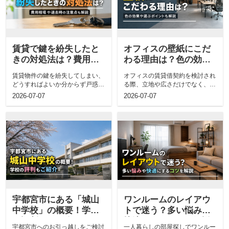
賃貸で鍵を紛失したと
オフィスの壁紙にこだ
きの対処法は？費用相
わる理由は？色の効果
場や退去時の注意点も
や選ぶポイントも解説
賃貸物件の鍵を紛失してしまい、
オフィスの賃貸借契約を検討され
解説
どうすればよいか分からず戸惑っ
る際、立地や広さだけでなく、内
ていませんか。焦る気持ちは痛い
装によって自社の魅力がどう変わ
2026-07-07
2026-07-07
ほどわかり...
るのか気に...
宇都宮市にある「城山
ワンルームのレイアウ
中学校」の概要！学校
トで迷う？多い悩みや
の評判もご紹介
快適にするコツを解説
宇都宮市へのお引っ越しをご検討
一人暮らしの部屋探しでワンルー