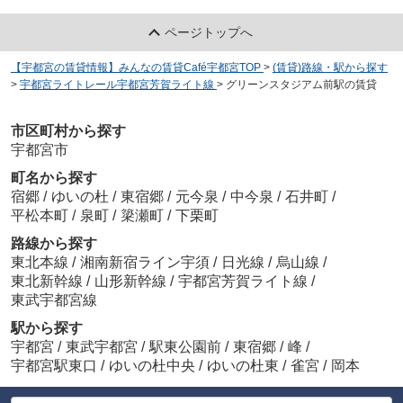
ページトップへ
【宇都宮の賃貸情報】みんなの賃貸Café宇都宮TOP
>
(賃貸)路線・駅から探す
>
宇都宮ライトレール宇都宮芳賀ライト線
>
グリーンスタジアム前駅の賃貸
市区町村から探す
宇都宮市
町名から探す
宿郷
/
ゆいの杜
/
東宿郷
/
元今泉
/
中今泉
/
石井町
/
平松本町
/
泉町
/
簗瀬町
/
下栗町
路線から探す
東北本線
/
湘南新宿ライン宇須
/
日光線
/
烏山線
/
東北新幹線
/
山形新幹線
/
宇都宮芳賀ライト線
/
東武宇都宮線
駅から探す
宇都宮
/
東武宇都宮
/
駅東公園前
/
東宿郷
/
峰
/
宇都宮駅東口
/
ゆいの杜中央
/
ゆいの杜東
/
雀宮
/
岡本