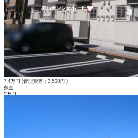
賃貸 | アパート
アルカンシェル Ⅱ
7.4
万
円
(管理費等：3,500円 )
敷金
0万円
礼金
2ヶ月
宇都宮芳賀ライト線
「
グリーンスタジアム前
」駅 徒歩21分
宇都宮芳賀ライト線
「
清原地区市民センター前
」駅 徒歩24
分
宇都宮芳賀ライト線
「
ゆいの杜東
」駅 徒歩24分