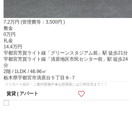
7.2
万
円
(管理費等：3,500円 )
敷金
0万円
礼金
14.4万円
宇都宮芳賀ライト線
「
グリーンスタジアム前
」駅 徒歩21分
宇都宮芳賀ライト線
「
清原地区市民センター前
」駅 徒歩24
分
2階 / 1LDK / 46.96㎡
栃木県
宇都宮市
清原台
５丁目８-７
☆リモート紹介・ご案内実施中★お部屋探しは三和住宅まで！！
賃貸 | アパート
エミネンスＳ Ａ