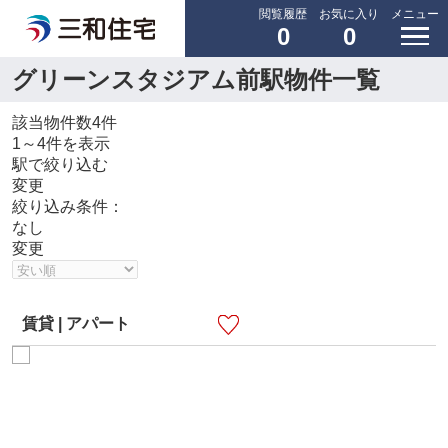
閲覧履歴
お気に入り
メニュー
0
0
グリーンスタジアム前駅物件一覧
該当物件数
4
件
1～4
件を表示
駅で絞り込む
変更
絞り込み条件：
なし
変更
賃貸 | アパート
カラコレス