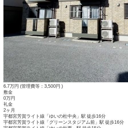
6.7
万
円
(管理費等：3,500円 )
敷金
0万円
礼金
2ヶ月
宇都宮芳賀ライト線
「
ゆいの杜中央
」駅 徒歩16分
宇都宮芳賀ライト線
「
グリーンスタジアム前
」駅 徒歩16分