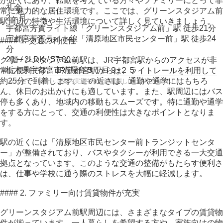
が近くにあり、転勤を考えている方々やファミリーにとって非
礼金
常に魅力的な居住環境です。ここでは、グリーンスタジアム前
2ヶ月
駅周辺の特徴や生活環境について詳しく見ていきましょう。
宇都宮芳賀ライト線
「
グリーンスタジアム前
」駅 徒歩21分
宇都宮芳賀ライト線
「
清原地区市民センター前
」駅 徒歩24
#### 1. 交通の利便性
分
2階 / 2LDK / 57.80㎡
グリーンスタジアム前駅は、JR宇都宮駅からのアクセスが非
栃木県
宇都宮市
清原台
５丁目９-２５
常に便利です。JR宇都宮駅からは、ライトレールを利用して
約25分で到着します。この近さは、通勤や通学にはもちろ
☆リモート紹介・ご案内実施中★お部屋探しは三和住宅まで！！
ん、休日のお出かけにも適しています。また、駅周辺にはバス
停も多くあり、地域内の移動もスムーズです。特に通勤や通学
をする方にとって、交通の利便性は大きなポイントとなりま
す。
駅の近くには「清原地区市民センター前トランジットセンタ
ー」が整備されており、バスやタクシーが利用できる一大交通
拠点となっています。このような交通の整備がもたらす便利さ
は、仕事や学校に通う際のストレスを大幅に軽減します。
#### 2. ファミリー向け賃貸物件が充実
グリーンスタジアム前駅周辺には、さまざまなタイプの賃貸物
件が揃っています。一人暮らしを希望する方や、家族向けの物