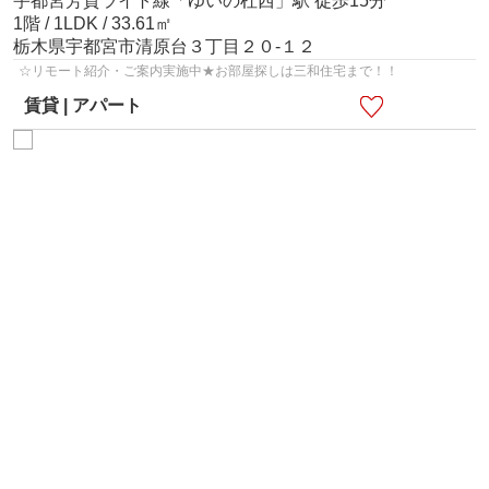
宇都宮芳賀ライト線
「
ゆいの杜西
」駅 徒歩15分
1階 / 1LDK / 33.61㎡
栃木県
宇都宮市
清原台
３丁目２０-１２
☆リモート紹介・ご案内実施中★お部屋探しは三和住宅まで！！
賃貸 | アパート
グレイスコート清原台 Ｂ