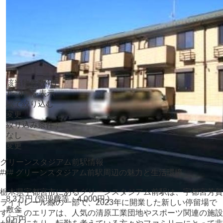
2階 / 1LDK / 37.57㎡
栃木県
宇都宮市
清原台
５丁目９-９
☆リモート紹介・ご案内実施中★お部屋探しは三和住宅まで！！
該当物件数
4
件
1～4
件を表示
駅で絞り込む
変更
絞り込み条件：
なし
変更
グリーンスタジアム前駅情報
### グリーンスタジアム前駅周辺の魅力と生活環境
栃木県宇都宮市にあるグリーンスタジアム前駅は、宇都宮芳賀
8.3
万
円
(管理費等：4,000円 )
ライトレール線の一部で、2023年に開業した新しい停留場で
敷金
す。このエリアは、人気の清原工業団地やスポーツ関連の施設
0万円